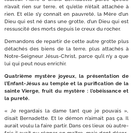
n’avait rien sur terre, et qu’elle n’était atta­chée à
rien. Et elle s’y connaît en pau­vre­té, la Mère d’un
Dieu qui est né dans une grotte, d’un Dieu qui est
res­sus­ci­té des morts depuis le creux du rocher.
Demandons de repar­tir de cette autre grotte plus
déta­chés des biens de la terre, plus atta­chés à
Notre-​Seigneur Jésus-​Christ, parce qu’il n’y a que
lui qui peut nous enrichir.
Quatrième mys­tère joyeux, la pré­sen­ta­tion de
l’Enfant-Jésus au temple et la puri­fi­ca­tion de la
sainte Vierge, fruit du mys­tère : l’obéissance et
la pureté.
« Je regar­dais la dame tant que je pou­vais »,
disait Bernadette. Et le démon n’aimait pas ça. Il
aurait vou­lu la faire par­tir. Dans ces lieux où autre­
fois il avait pu régner en maître, mais dont désor­