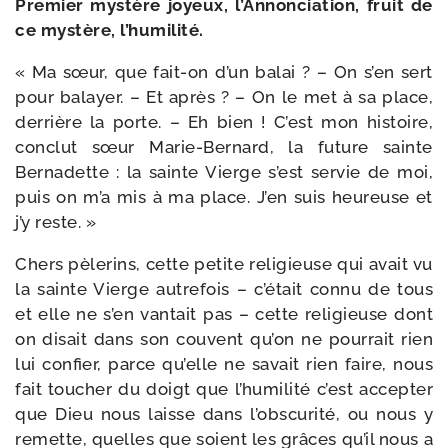
Premier mys­tère joyeux, l’Annonciation, fruit de
ce mys­tère, l’humilité.
« Ma sœur, que fait-​on d’un balai ? – On s’en sert
pour balayer. – Et après ? – On le met à sa place,
der­rière la porte. – Eh bien ! C’est mon his­toire,
conclut sœur Marie-​Bernard, la future sainte
Bernadette : la sainte Vierge s’est ser­vie de moi,
puis on m’a mis à ma place. J’en suis heu­reuse et
j’y reste. »
Chers pèle­rins, cette petite reli­gieuse qui avait vu
la sainte Vierge autre­fois – c’était connu de tous
et elle ne s’en van­tait pas – cette reli­gieuse dont
on disait dans son couvent qu’on ne pour­rait rien
lui confier, parce qu’elle ne savait rien faire, nous
fait tou­cher du doigt que l’humilité c’est accep­ter
que Dieu nous laisse dans l’obscurité, ou nous y
remette, quelles que soient les grâces qu’il nous a