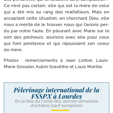
Ce n’est pas cer­tain, elle qui est la mère de celui
qui a été mis au rang des mal­fai­teurs. Mais en
accep­tant cette situa­tion, en cher­chant Dieu, elle
nous a méri­té de le trou­ver, nous qui l’avions per­
du par notre faute. En pleu­rant avec Marie sur le
sort des pécheurs, sou­rions avec elle pour ceux
qui font péni­tence et qui réjouissent son coeur
de mère.
Photos : remer­cie­ments à Jean Lorber, Louis-​
Marie Grossler, Aubin Gravêthe et Louis Morille.
Pèlerinage international de la
FSSPX à Lourdes
En la fête du Christ-Roi, dernier dimanche
d'octobre (sauf exception)