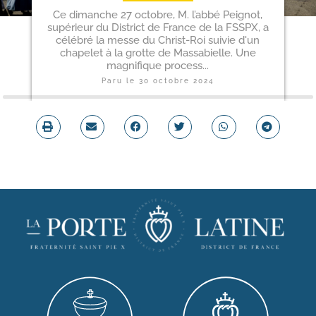
Ce dimanche 27 octobre, M. l’abbé Peignot,
supérieur du District de France de la FSSPX, a
célébré la messe du Christ-Roi suivie d'un
chapelet à la grotte de Massabielle. Une
magnifique process...
Paru le
30 octobre 2024