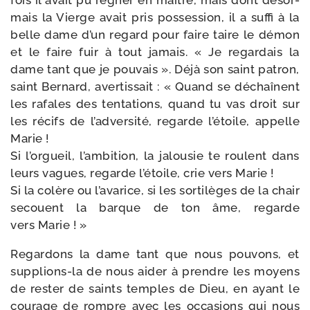
mais la Vierge avait pris pos­ses­sion, il a suf­fi à la
belle dame d’un regard pour faire taire le démon
et le faire fuir à tout jamais. « Je regar­dais la
dame tant que je pou­vais ». Déjà son saint patron,
saint Bernard, aver­tis­sait : « Quand se déchaînent
les rafales des ten­ta­tions, quand tu vas droit sur
les récifs de l’ad­ver­si­té, regarde l’é­toile, appelle
Marie !
Si l’orgueil, l’am­bi­tion, la jalou­sie te roulent dans
leurs vagues, regarde l’é­toile, crie vers Marie !
Si la colère ou l’a­va­rice, si les sor­ti­lèges de la chair
secouent la barque de ton âme, regarde
vers Marie ! »
Regardons la dame tant que nous pou­vons, et
supplions-​la de nous aider à prendre les moyens
de res­ter de saints temples de Dieu, en ayant le
cou­rage de rompre avec les occa­sions qui nous