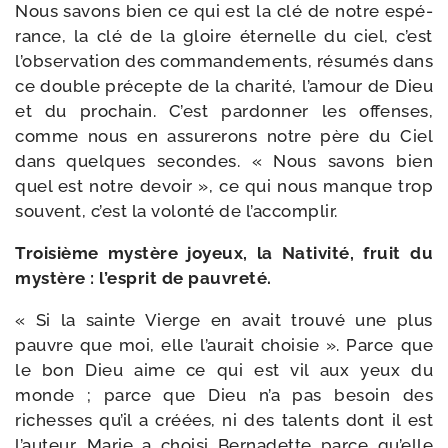
Nous savons bien ce qui est la clé de notre espé­
rance, la clé de la gloire éter­nelle du ciel, c’est
l’observation des com­man­de­ments, résu­més dans
ce double pré­cepte de la cha­ri­té, l’amour de Dieu
et du pro­chain. C’est par­don­ner les offenses,
comme nous en assu­re­rons notre père du Ciel
dans quelques secondes. « Nous savons bien
quel est notre devoir », ce qui nous manque trop
sou­vent, c’est la volon­té de l’accomplir.
Troisième mys­tère joyeux, la Nativité, fruit du
mys­tère : l’esprit de pauvreté.
« Si la sainte Vierge en avait trou­vé une plus
pauvre que moi, elle l’aurait choi­sie ». Parce que
le bon Dieu aime ce qui est vil aux yeux du
monde ; parce que Dieu n’a pas besoin des
richesses qu’il a créées, ni des talents dont il est
l’auteur. Marie a choi­si Bernadette parce qu’elle