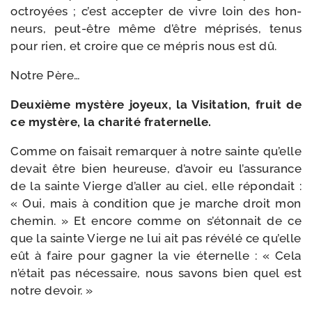
octroyées ; c’est accep­ter de vivre loin des hon­
neurs, peut-​être même d’être mépri­sés, tenus
pour rien, et croire que ce mépris nous est dû.
Notre Père…
Deuxième mys­tère joyeux, la Visitation, fruit de
ce mys­tère, la cha­ri­té fraternelle.
Comme on fai­sait remar­quer à notre sainte qu’elle
devait être bien heu­reuse, d’avoir eu l’assurance
de la sainte Vierge d’aller au ciel, elle répon­dait :
« Oui, mais à condi­tion que je marche droit mon
che­min. » Et encore comme on s’étonnait de ce
que la sainte Vierge ne lui ait pas révé­lé ce qu’elle
eût à faire pour gagner la vie éter­nelle : « Cela
n’était pas néces­saire, nous savons bien quel est
notre devoir. »