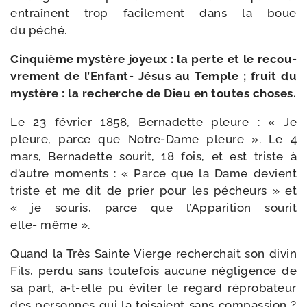
entraînent trop faci­le­ment dans la boue
du péché.
Cinquième mys­tère joyeux : la perte et le recou­
vre­ment de l’Enfant- Jésus au Temple ; fruit du
mys­tère : la recherche de Dieu en toutes choses.
Le 23 février 1858, Bernadette pleure : « Je
pleure, parce que Notre-​Dame pleure ». Le 4
mars, Bernadette sou­rit, 18 fois, et est triste à
d’autre moments : « Parce que la Dame devient
triste et me dit de prier pour les pécheurs » et
« je sou­ris, parce que l’Apparition sou­rit
elle- même ».
Quand la Très Sainte Vierge recher­chait son divin
Fils, per­du sans tou­te­fois aucune négli­gence de
sa part, a‑t-​elle pu évi­ter le regard répro­ba­teur
des per­sonnes qui la toi­saient sans com­pas­sion ?