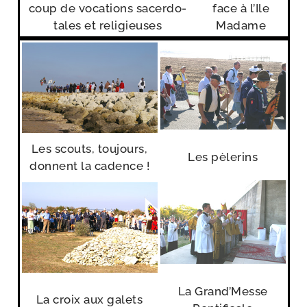
coup de voca­tions sacer­do­
face à l’Ile
tales et religieuses
Madame
Les scouts, tou­jours,
Les pèle­rins
donnent la cadence !
La Grand’Messe
La croix aux galets