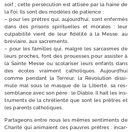
soif ; cette per­sé­cu­tion est atti­sée par la haine de
la Foi. Ils sont des modèles de patience :
– pour les prêtres qui, aujourd’­hui, sont enfer­més
dans des pri­sons spi­ri­tuelles et morales : leur
culpa­bi­li­té vient de leur fidé­li­té à la Messe, au
bré­viaire, aux sacrements.
– pour les familles qui, mal­gré les sar­casmes de
leurs proches, font des prouesses pour assis­ter à
la Sainte Messe ou sco­la­ri­ser leurs enfants dans
des écoles vrai­ment catho­liques. Aujourd’hui
comme pen­dant la Terreur, la Révolution dis­si­
mule mal sous le masque de la Liberté, sa res­
sem­blance avec son père : le Diable. Il hait les ins­
tru­ments de la chré­tien­té que sont les prêtres et
les parents catholiques.
Partageons entre nous les mêmes sen­ti­ments de
Charité qui ani­maient ces pauvres prêtres : incar­