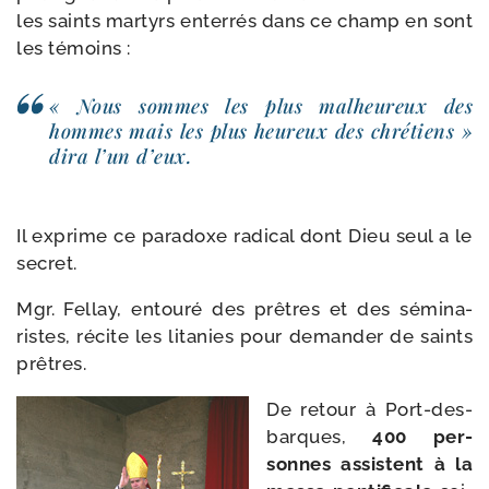
les saints mar­tyrs enter­rés dans ce champ en sont
les témoins :
« Nous sommes les plus mal­heu­reux des
hommes mais les plus heu­reux des chré­tiens »
dira l’un d’eux.
Il exprime ce para­doxe radi­cal dont Dieu seul a le
secret.
Mgr. Fellay, entou­ré des prêtres et des sémi­na­
ristes, récite les lita­nies pour deman­der de saints
prêtres.
De retour à Port-​des-​
barques,
400 per­
sonnes assistent à la