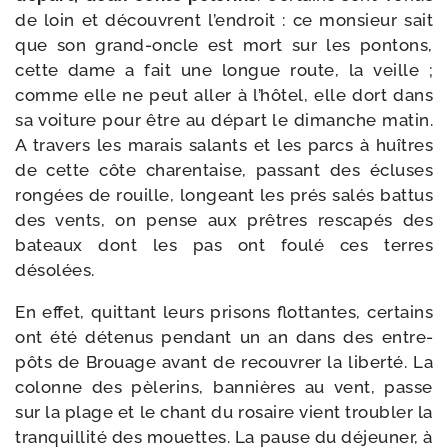
de loin et découvrent l’en­droit : ce mon­sieur sait
que son grand-​oncle est mort sur les pon­tons,
cette dame a fait une longue route, la veille ;
comme elle ne peut aller à l’hô­tel, elle dort dans
sa voi­ture pour être au départ le dimanche matin.
A tra­vers les marais salants et les parcs à huîtres
de cette côte cha­ren­taise, pas­sant des écluses
ron­gées de rouille, lon­geant les prés salés bat­tus
des vents, on pense aux prêtres res­ca­pés des
bateaux dont les pas ont fou­lé ces terres
désolées.
En effet, quit­tant leurs pri­sons flot­tantes, cer­tains
ont été déte­nus pen­dant un an dans des entre­
pôts de Brouage avant de recou­vrer la liber­té. La
colonne des pèle­rins, ban­nières au vent, passe
sur la plage et le chant du rosaire vient trou­bler la
tran­quilli­té des mouettes. La pause du déjeu­ner, à