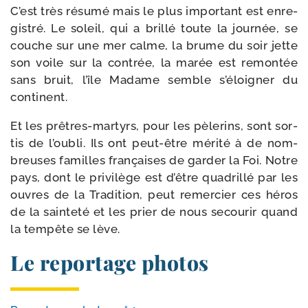
C’est très résu­mé mais le plus impor­tant est enre­
gis­tré. Le soleil, qui a brillé toute la jour­née, se
couche sur une mer calme, la brume du soir jette
son voile sur la contrée, la marée est remon­tée
sans bruit, l’île Madame semble s’é­loi­gner du
continent.
Et les prêtres-​martyrs, pour les pèle­rins, sont sor­
tis de l’ou­bli. Ils ont peut-​être méri­té à de nom­
breuses familles fran­çaises de gar­der la Foi. Notre
pays, dont le pri­vi­lège est d’être qua­drillé par les
ouvres de la Tradition, peut remer­cier ces héros
de la sain­te­té et les prier de nous secou­rir quand
la tem­pête se lève.
Le reportage photos