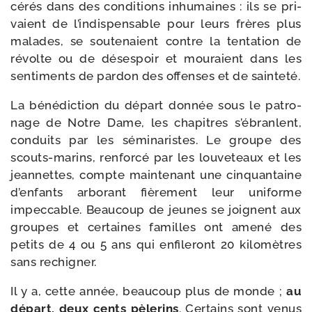
cé­rés dans des condi­tions inhu­maines : ils se pri­
vaient de l’in­dis­pen­sable pour leurs frères plus
malades, se sou­te­naient contre la ten­ta­tion de
révolte ou de déses­poir et mou­raient dans les
sen­ti­ments de par­don des offenses et de sainteté.
La béné­dic­tion du départ don­née sous le patro­
nage de Notre Dame, les cha­pitres s’é­branlent,
conduits par les sémi­na­ristes. Le groupe des
scouts-​marins, ren­for­cé par les lou­ve­teaux et les
jean­nettes, compte main­te­nant une cin­quan­taine
d’en­fants arbo­rant fiè­re­ment leur uni­forme
impec­cable. Beaucoup de jeunes se joignent aux
groupes et cer­taines familles ont ame­né des
petits de 4 ou 5 ans qui enfi­le­ront 20 kilo­mètres
sans rechigner.
Il y a, cette année, beau­coup plus de monde ;
au
départ, deux cents pèle­rins
. Certains sont venus