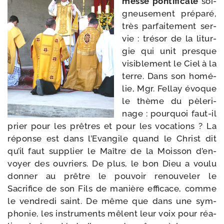
messe pon­ti­fi­cale
soi­
gneu­se­ment pré­pa­ré,
très par­fai­te­ment ser­
vie : tré­sor de la litur­
gie qui unit presque
visi­ble­ment le Ciel à la
terre. Dans son homé­
lie, Mgr. Fellay évoque
le thème du pèle­ri­
nage : pour­quoi faut-​il
prier pour les prêtres et pour les voca­tions ? La
réponse est dans l’Evangile quand le Christ dit
qu’il faut sup­plier le Maître de la Moisson d’en­
voyer des ouvriers. De plus, le bon Dieu a vou­lu
don­ner au prêtre le pou­voir renou­ve­ler le
Sacrifice de son Fils de manière effi­cace, comme
le ven­dre­di saint. De même que dans une sym­
pho­nie, les ins­tru­ments mêlent leur voix pour réa­