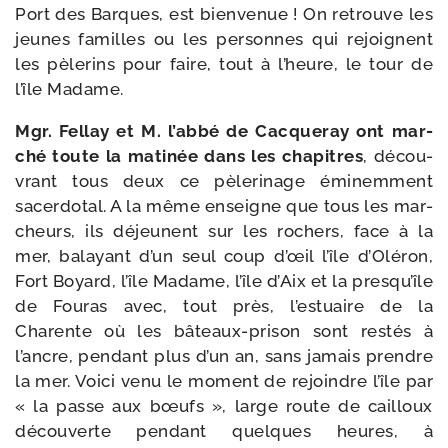
Port des Barques, est bien­ve­nue ! On retrouve les
jeunes familles ou les per­sonnes qui rejoignent
les pèle­rins pour faire, tout à l’heure, le tour de
l’île Madame.
Mgr. Fellay et M. l’ab­bé de Cacqueray ont mar­
ché toute la mati­née dans les cha­pitres
, décou­
vrant tous deux ce pèle­ri­nage émi­nem­ment
sacer­do­tal. A la même enseigne que tous les mar­
cheurs, ils déjeunent sur les rochers, face à la
mer, balayant d’un seul coup d’œil l’île d’Oléron,
Fort Boyard, l’île Madame, l’île d’Aix et la pres­qu’île
de Fouras avec, tout près, l’es­tuaire de la
Charente où les bâteaux-​prison sont res­tés à
l’ancre, pen­dant plus d’un an, sans jamais prendre
la mer. Voici venu le moment de rejoindre l’île par
« la passe aux bœufs », large route de cailloux
décou­verte pen­dant quelques heures, à