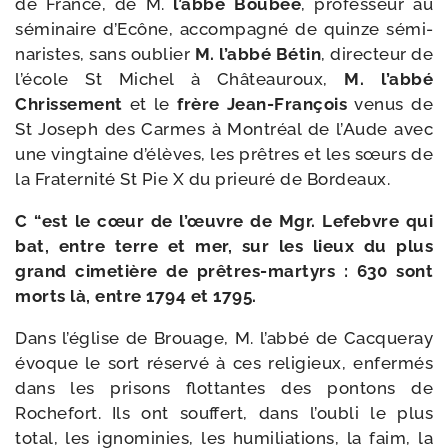
de France, de M.
l’ab­bé Boubée
, pro­fes­seur au
sémi­naire d’Ecône, accom­pa­gné de quinze sémi­
na­ristes, sans oublier
M. l’ab­bé Bétin
, direc­teur de
l’é­cole St Michel à Châteauroux,
M. l’ab­bé
Chrissement
et le
frère Jean-​François
venus de
St Joseph des Carmes à Montréal de l’Aude avec
une ving­taine d’é­lèves, les prêtres et les sœurs de
la Fraternité St Pie X du prieu­ré de Bordeaux.
C “est le cœur de l’œuvre de Mgr. Lefebvre qui
bat, entre terre et mer, sur les lieux du plus
grand cime­tière de prêtres-​martyrs : 630 sont
morts là, entre 1794 et 1795.
Dans l’é­glise de Brouage, M. l’ab­bé de Cacqueray
évoque le sort réser­vé à ces reli­gieux, enfer­més
dans les pri­sons flot­tantes des pon­tons de
Rochefort. Ils ont souf­fert, dans l’ou­bli le plus
total, les igno­mi­nies, les humi­lia­tions, la faim, la