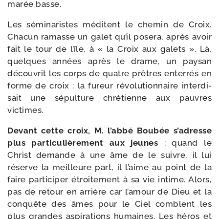
marée basse.
Les sémi­na­ristes méditent le che­min de Croix.
Chacun ramasse un galet qu’il pose­ra, après avoir
fait le tour de l’île, à « la Croix aux galets ». Là,
quelques années après le drame, un pay­san
décou­vrit les corps de quatre prêtres enter­rés en
forme de croix : la fureur révo­lu­tion­naire inter­di­
sait une sépul­ture chré­tienne aux pauvres
victimes.
Devant cette croix, M. l’ab­bé Boubée s’a­dresse
plus par­ti­cu­liè­re­ment aux jeunes
: quand le
Christ demande à une âme de le suivre, il lui
réserve la meilleure part, il l’aime au point de la
faire par­ti­ci­per étroi­te­ment à sa vie intime. Alors,
pas de retour en arrière car l’a­mour de Dieu et la
conquête des âmes pour le Ciel comblent les
plus grandes aspi­ra­tions humaines. Les héros et