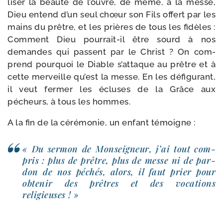
li­ser la beau­té de l’ouvre, de même, à la messe,
Dieu entend d’un seul chœur son Fils offert par les
mains du prêtre, et les prières de tous les fidèles :
Comment Dieu pourrait-​il être sourd à nos
demandes qui passent par le Christ ? On com­
prend pour­quoi le Diable s’at­taque au prêtre et à
cette mer­veille qu’est la messe. En les défi­gu­rant,
il veut fer­mer les écluses de la Grâce aux
pécheurs, à tous les hommes.
A la fin de la céré­mo­nie, un enfant témoigne :
« Du ser­mon de Monseigneur, j’ai tout com­
pris : plus de prêtre, plus de messe ni de par­
don de nos péchés, alors, il faut prier pour
obte­nir des prêtres et des voca­tions
religieuses ! »