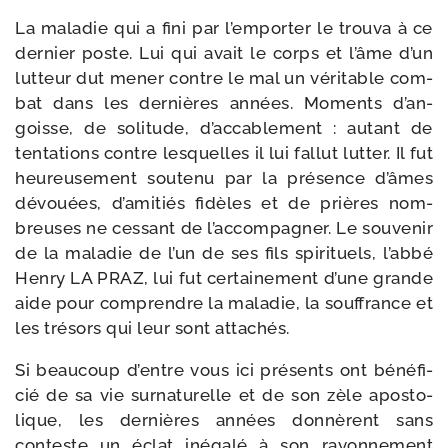
La mala­die qui a fini par l’emporter le trou­va à ce
der­nier poste. Lui qui avait le corps et l’âme d’un
lut­teur dut mener contre le mal un véri­table com­
bat dans les der­nières années. Moments d’an­
goisse, de soli­tude, d’ac­ca­ble­ment : autant de
ten­ta­tions contre les­quelles il lui fal­lut lut­ter. Il fut
heu­reu­se­ment sou­te­nu par la pré­sence d’âmes
dévouées, d’a­mi­tiés fidèles et de prières nom­
breuses ne ces­sant de l’ac­com­pa­gner. Le sou­ve­nir
de la mala­die de l’un de ses fils spi­ri­tuels, l’ab­bé
Henry LA PRAZ, lui fut cer­tai­ne­ment d’une grande
aide pour com­prendre la mala­die, la souf­france et
les tré­sors qui leur sont attachés.
Si beau­coup d’entre vous ici pré­sents ont béné­fi­
cié de sa vie sur­na­tu­relle et de son zèle apos­to­
lique, les der­nières années don­nèrent sans
conteste un éclat inéga­lé à son rayon­ne­ment