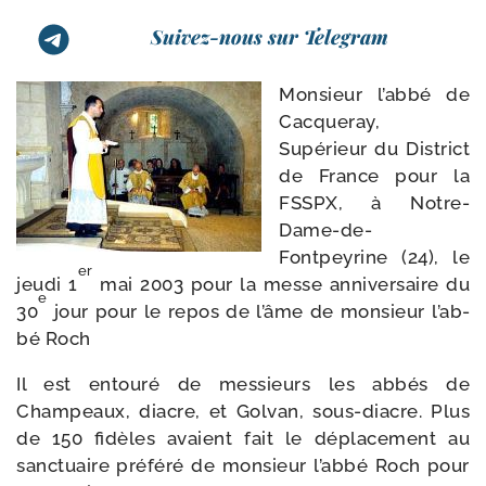
Suivez-nous sur Telegram
Monsieur l’ab­bé de
Cacqueray,
Supérieur du District
de France pour la
FSSPX, à Notre-​
Dame-​de-​
Fontpeyrine (24), le
er
jeu­di 1
mai 2003 pour la messe anni­ver­saire du
e
30
jour pour le repos de l’âme de mon­sieur l’ab­
bé Roch
Il est entou­ré de mes­sieurs les abbés de
Champeaux, diacre, et Golvan, sous-​diacre. Plus
de 150 fidèles avaient fait le dépla­ce­ment au
sanc­tuaire pré­fé­ré de mon­sieur l’ab­bé Roch pour