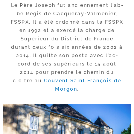
Le Père Joseph fut ancien­ne­ment l’ab­
bé Régis de Cacqueray-​Valménier,
FSSPX. Il a été ordon­né dans la FSSPX
en 1992 et a exer­cé la charge de
Supérieur du District de France
durant deux fois six années de 2002 à
2014. Il quitte son poste avec l’ac­
cord de ses supé­rieurs le 15 août
2014 pour prendre le che­min du
cloître au
Couvent Saint François de
Morgon
.