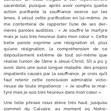
sacer­do­tal, puisque, après avoir com­pris quelle
action puri­fiante la souf­france exerce sur les
âmes, il vécut cette puri­fi­ca­tion en lui-​même. Je
me conten­te­rai de rap­por­ter l’une de ses der­
nières paroles audibles : « Je souffre le mar­tyre
mais je suis très heu­reux dans mon cœur ». Cette
belle parole exprime une rési­gna­tion et, plus
qu’une rési­gna­tion, la com­pré­hen­sion de ce
dépouille­ment extrême de tout soi-​même que
réa­lise l’u­nion de l’âme à Jésus-​Christ. S’il a pu y
avoir, dans une aus­si longue mala­die, des pro­pos
impa­tients cau­sés par la souf­france, je crois qu’il
faut rete­nir cette conclu­sion admi­rable vic­to­
rieuse de toute impa­tience : « Je souffre le mar­
tyre mais je suis très heu­reux dans mon cœur ».
Une telle phrase nous élève très haut, jus­qu’au
som­met du Calvaire, au moment où Notre-​