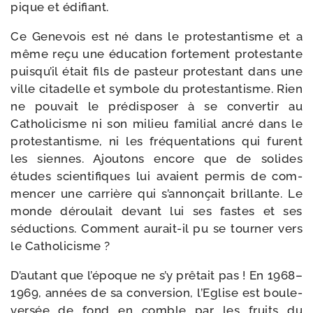
pique et édifiant.
Ce Genevois est né dans le pro­tes­tan­tisme et a
même reçu une édu­ca­tion for­te­ment pro­tes­tante
puis­qu’il était fils de pas­teur pro­tes­tant dans une
ville cita­delle et sym­bole du pro­tes­tan­tisme. Rien
ne pou­vait le pré­dis­po­ser à se conver­tir au
Catholicisme ni son milieu fami­lial ancré dans le
pro­tes­tan­tisme, ni les fré­quen­ta­tions qui furent
les siennes. Ajoutons encore que de solides
études scien­ti­fiques lui avaient per­mis de com­
men­cer une car­rière qui s’an­non­çait brillante. Le
monde dérou­lait devant lui ses fastes et ses
séduc­tions. Comment aurait-​il pu se tour­ner vers
le Catholicisme ?
D’autant que l’é­poque ne s’y prê­tait pas ! En 1968–
1969, années de sa conver­sion, l’Eglise est bou­le­
ver­sée de fond en comble par les fruits du