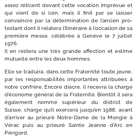
assez réti­cent devant cette voca­tion impré­vue et
qui vient de si loin, mais il finit par se lais­ser
convaincre par la déter­mi­na­tion de l’an­cien pro­
tes­tant dont il rela­te­ra l’i­ti­né­raire à l’oc­ca­sion de sa
pre­mière messe, célé­brée à Genève le 7 juillet
1976.
Il en res­te­ra une très grande affec­tion et estime
mutuelle entre les deux hommes.
Elle se tra­dui­ra, dans cette Fraternité toute jeune,
par les res­pon­sa­bi­li­tés impor­tantes attri­buées à
notre confrère. Encore diacre, il rece­vra la charge
d’é­co­nome géné­ral de la Fraternité. Bientôt il sera
éga­le­ment nom­mé supé­rieur du dis­trict de
Suisse, charge qu’il exer­ce­ra jus­qu’en 1988, avant
d’ar­ri­ver au prieu­ré Notre-​Dame de la Mongie à
Vérac puis au prieu­ré Sainte Jeanne d’Arc en
Périgord.