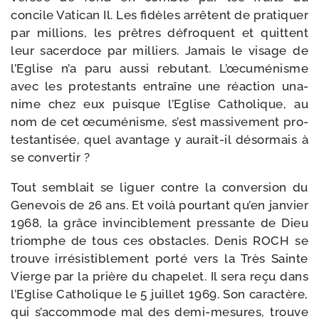
concile Vatican Il. Les fidèles arrêtent de pra­ti­quer
par mil­lions, les prêtres défroquent et quittent
leur sacer­doce par mil­liers. Jamais le visage de
l’Eglise n’a paru aus­si rebu­tant. L’œcuménisme
avec les pro­tes­tants entraîne une réac­tion una­
nime chez eux puisque l’Eglise Catholique, au
nom de cet œcu­mé­nisme, s’est mas­si­ve­ment pro­
tes­tan­ti­sée, quel avan­tage y aurait-​il désor­mais à
se convertir ?
Tout sem­blait se liguer contre la conver­sion du
Genevois de 26 ans. Et voi­là pour­tant qu’en jan­vier
1968, la grâce invin­ci­ble­ment pres­sante de Dieu
triomphe de tous ces obs­tacles. Denis ROCH se
trouve irré­sis­ti­ble­ment por­té vers la Très Sainte
Vierge par la prière du cha­pe­let. Il sera reçu dans
l’Eglise Catholique le 5 juillet 1969. Son carac­tère,
qui s’ac­com­mode mal des demi-​mesures, trouve