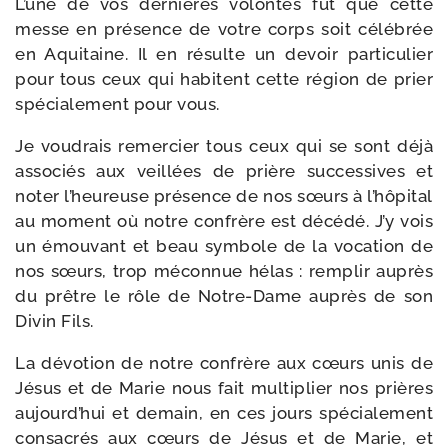
L’une de vos der­nières volon­tés fut que cette
messe en pré­sence de votre corps soit célé­brée
en Aquitaine. Il en résulte un devoir par­ti­cu­lier
pour tous ceux qui habitent cette région de prier
spé­cia­le­ment pour vous.
Je vou­drais remer­cier tous ceux qui se sont déjà
asso­ciés aux veillées de prière suc­ces­sives et
noter l’heu­reuse pré­sence de nos sœurs à l’hô­pi­tal
au moment où notre confrère est décé­dé. J’y vois
un émou­vant et beau sym­bole de la voca­tion de
nos sœurs, trop mécon­nue hélas : rem­plir auprès
du prêtre le rôle de Notre-​Dame auprès de son
Divin Fils.
La dévo­tion de notre confrère aux cœurs unis de
Jésus et de Marie nous fait mul­ti­plier nos prières
aujourd’­hui et demain, en ces jours spé­cia­le­ment
consa­crés aux cœurs de Jésus et de Marie, et