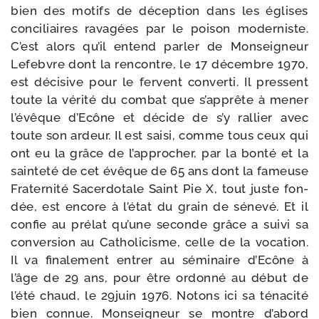
bien des motifs de décep­tion dans les églises
conci­liaires rava­gées par le poi­son moder­niste.
C’est alors qu’il entend par­ler de Monseigneur
Lefebvre dont la ren­contre, le 17 décembre 1970,
est déci­sive pour le fervent conver­ti. Il pressent
toute la véri­té du com­bat que s’ap­prête à mener
l’é­vêque d’Ecône et décide de s’y ral­lier avec
toute son ardeur. Il est sai­si, comme tous ceux qui
ont eu la grâce de l’ap­pro­cher, par la bon­té et la
sain­te­té de cet évêque de 65 ans dont la fameuse
Fraternité Sacerdotale Saint Pie X, tout juste fon­
dée, est encore à l’é­tat du grain de séne­vé. Et il
confie au pré­lat qu’une seconde grâce a sui­vi sa
conver­sion au Catholicisme, celle de la voca­tion.
Il va fina­le­ment entrer au sémi­naire d’Ecône à
l’âge de 29 ans, pour être ordon­né au début de
l’é­té chaud, le 29juin 1976. Notons ici sa téna­ci­té
bien connue. Monseigneur se montre d’a­bord