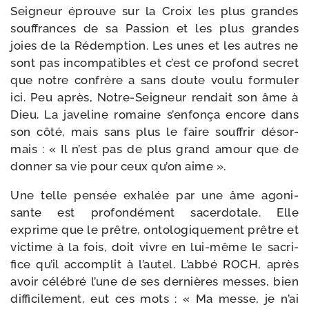
Seigneur éprouve sur la Croix les plus grandes
souf­frances de sa Passion et les plus grandes
joies de la Rédemption. Les unes et les autres ne
sont pas incom­pa­tibles et c’est ce pro­fond secret
que notre confrère a sans doute vou­lu for­mu­ler
ici. Peu après, Notre-​Seigneur ren­dait son âme à
Dieu. La jave­line romaine s’en­fon­ça encore dans
son côté, mais sans plus le faire souf­frir désor­
mais : « Il n’est pas de plus grand amour que de
don­ner sa vie pour ceux qu’on aime ».
Une telle pen­sée exha­lée par une âme ago­ni­
sante est pro­fon­dé­ment sacer­do­tale. Elle
exprime que le prêtre, onto­lo­gi­que­ment prêtre et
vic­time à la fois, doit vivre en lui-​même le sacri­
fice qu’il accom­plit à l’au­tel. L’abbé ROCH, après
avoir célé­bré l’une de ses der­nières messes, bien
dif­fi­ci­le­ment, eut ces mots : « Ma messe, je n’ai