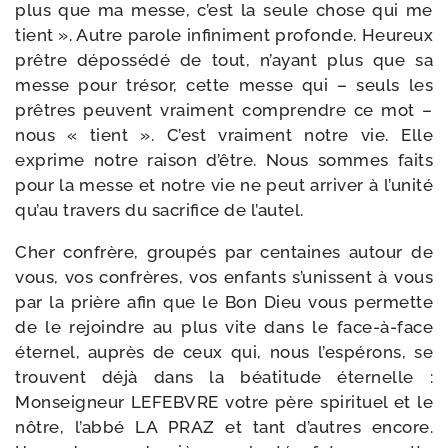
plus que ma messe, c’est la seule chose qui me
tient ». Autre parole infi­ni­ment pro­fonde. Heureux
prêtre dépos­sé­dé de tout, n’ayant plus que sa
messe pour tré­sor, cette messe qui – seuls les
prêtres peuvent vrai­ment com­prendre ce mot –
nous « tient ». C’est vrai­ment notre vie. Elle
exprime notre rai­son d’être. Nous sommes faits
pour la messe et notre vie ne peut arri­ver à l’u­ni­té
qu’au tra­vers du sacri­fice de l’autel.
Cher confrère, grou­pés par cen­taines autour de
vous, vos confrères, vos enfants s’u­nissent à vous
par la prière afin que le Bon Dieu vous per­mette
de le rejoindre au plus vite dans le face-​à-​face
éter­nel, auprès de ceux qui, nous l’es­pé­rons, se
trouvent déjà dans la béa­ti­tude éter­nelle :
Monseigneur LEFEBVRE votre père spi­ri­tuel et le
nôtre, l’ab­bé LA PRAZ et tant d’autres encore.