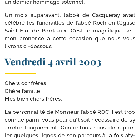
un der­nier hom­mage solennel.
Un mois aupa­ra­vant, l’ab­bé de Cacqueray avait
célé­bré les funé­railles de l’ab­bé Roch en l’é­glise
Saint-​Eloi de Bordeaux. C’est le magni­fique ser­
mon pro­non­cé à cette occa­sion que nous vous
livrons ci-dessous.
Vendredi 4 avril 2003
Chers confrères,
Chère famille,
Mes bien chers frères,
La per­son­na­li­té de Monsieur l’ab­bé ROCH est trop
connue par­mi vous pour qu’il soit néces­saire de s’y
arrê­ter lon­gue­ment. Contentons-​nous de rap­pe­
ler quelques lignes de son par­cours à la fois aty­