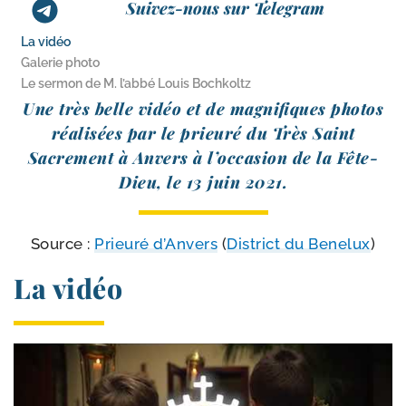
Suivez-nous sur Telegram
La vidéo
Galerie photo
Le sermon de M. l’abbé Louis Bochkoltz
Une très belle vidéo et de magni­fiques pho­tos
réa­li­sées par le prieu­ré du Très Saint
Sacrement à Anvers à l’oc­ca­sion de la Fête-​
Dieu, le 13 juin 2021.
Source :
Prieuré d’Anvers
(
District du Benelux
)
La vidéo