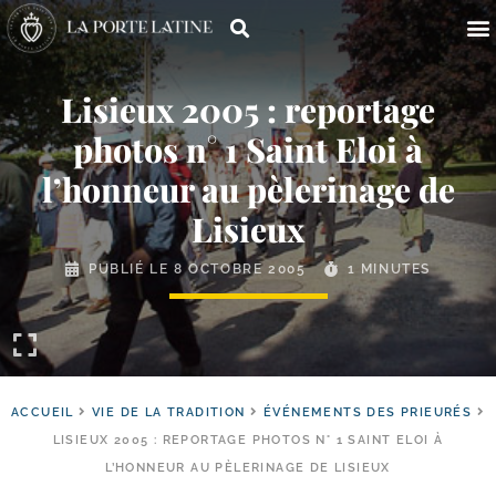
Lisieux 2005 : reportage
photos n° 1 Saint Eloi à
l’honneur au pèlerinage de
Lisieux
PUBLIÉ LE
8 OCTOBRE 2005
1 MINUTES
ACCUEIL
VIE DE LA TRADITION
ÉVÉNEMENTS DES PRIEURÉS
LISIEUX 2005 : REPORTAGE PHOTOS N° 1 SAINT ELOI À
L’HONNEUR AU PÈLERINAGE DE LISIEUX