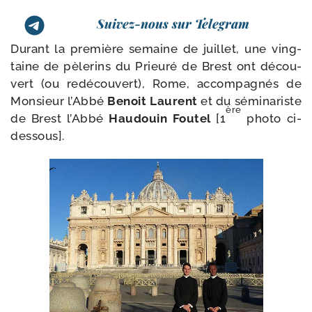
Suivez-nous sur Telegram
Durant la pre­mière semaine de juillet, une ving­
taine de pèle­rins du Prieuré de Brest ont décou­
vert (ou redé­cou­vert), Rome, accom­pa­gnés de
Monsieur l’Abbé
Benoit Laurent
et du sémi­na­riste
ère
de Brest l’Abbé
Haudouin Foutel
[1
pho­to ci-
dessous].