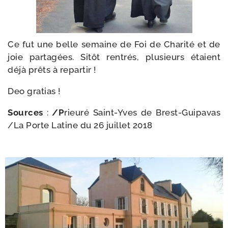
Ce fut une belle semaine de Foi de Charité et de
joie par­ta­gées. Sitôt ren­trés, plu­sieurs étaient
déjà prêts à repartir !
Deo gra­tias !
Sources
:
/​P
rieu­ré Saint-​Yves de Brest-​Guipavas
/​
La Porte Latine du 26 juillet 2018