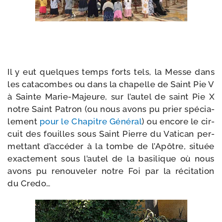
Il y eut quelques temps forts tels, la Messe dans
les cata­combes ou dans la cha­pelle de Saint Pie V
à Sainte Marie-​Majeure, sur l’autel de saint Pie X
notre Saint Patron (ou nous avons pu prier spé­cia­
le­ment
pour le Chapitre Général
) ou encore le cir­
cuit des fouilles sous Saint Pierre du Vatican per­
met­tant d’ac­cé­der à la tombe de l’Apôtre, située
exac­te­ment sous l’au­tel de la basi­lique où nous
avons pu renou­ve­ler notre Foi par la réci­ta­tion
du Credo…