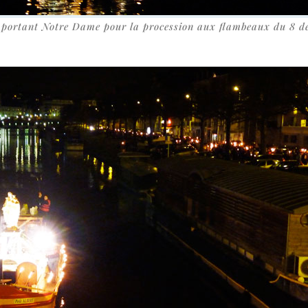
e por­tant Notre Dame pour la pro­ces­sion aux flam­beaux du 8 