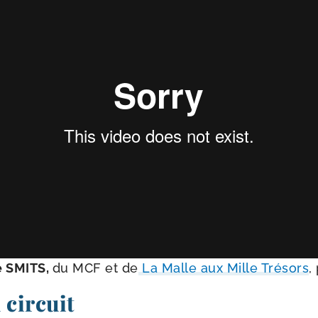
e SMITS,
du MCF et de
La Malle aux Mille Trésors
,
 circuit