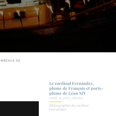
LAMBEAUX DE
Le cardinal Fernández,
plume de François et porte-​
plume de Léon XIV
ABBÉ ALAIN LORANS
Bibliographie du cardinal
Fernandez