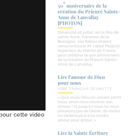
e
50
anniversaire de la
création du Prieuré Sainte-​
Anne de Lanvallay
[PHOTOS]
Dimanche 26 juillet, en la fête de
sainte Anne, Patronne de la
Bretagne, 700 fidèles étaient
venus entourer M. l'abbé Peignot,
Supérieur du District de France,
pour célébrer le 50e anniversaire
de la création du Prieuré Sainte-
Anne de Lanvallay
Lire l’amour de Dieu
pour nous
ABBÉ FRANÇOIS DELMOTTE
« Qu’a voulu Dieu en venant parmi
nous, sinon nous montrer son
Amour ? Si jusqu’ici nous ne nous
pressions pas de l’aimer, du moins
 pour cette vidéo
ne tardons plus à lui rendre
amour pour amour. »
Lire la Sainte Écriture