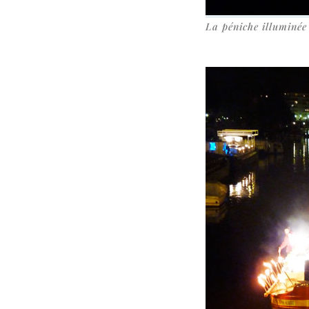
La péniche illu­mi­né