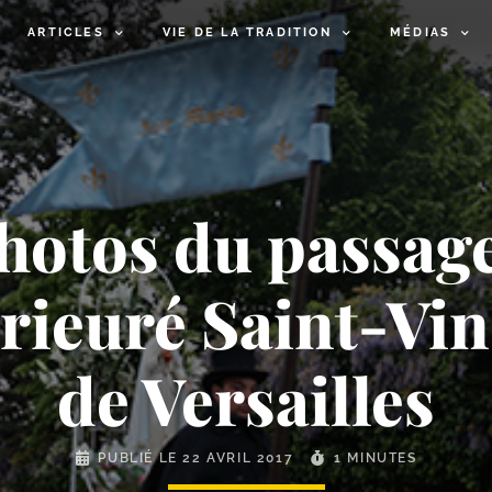
ARTICLES
VIE DE LA TRADITION
MÉDIAS
otos du passage
rieuré Saint-​Vin
de Versailles
PUBLIÉ LE
22 AVRIL 2017
1 MINUTES