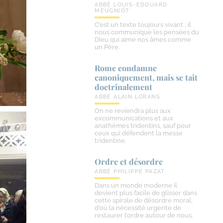
ABBÉ LOUIS-EDOUARD
MEUGNIOT
C’est un texte toujours vivant ; il
nous communique les pensées du
Dieu qui aime nos âmes comme
un Père.
Rome condamne
canoniquement, mais se tait
doctrinalement
ABBÉ ALAIN LORANS
On ne reviendra plus aux
excommunications et aux
anathèmes tridentins, sauf pour
ceux qui défendent la messe
tridentine.
Ordre et désordre
ABBÉ PHILIPPE PAZAT
Dans un monde moderne il
devient plus facile de glisser dans
cette spirale de désordre moral,
d’où la nécessité urgente de
restaurer l’ordre autour de nous.