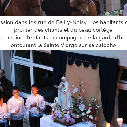
ssion dans les rue de Bailly-​Noisy. Les habi­tants 
pro­fi­ter des chants et du beau cortège
 cen­taine d’en­fants accom­pa­gné de la garde d’ho
entou­rant la Sainte Vierge sur sa calèche