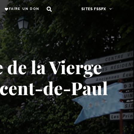
FAIRE UN DON
SITES FSSPX
 de la Vierge
cent-​de-​Paul