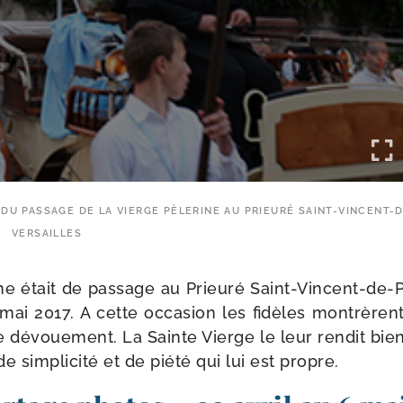
DU PASSAGE DE LA VIERGE PÈLERINE AU PRIEURÉ SAINT-VINCENT-
VERSAILLES
ne était de pas­sage au Prieuré Saint-​Vincent-​de-​
 mai 2017. A cette occa­sion les fidèles mon­trèren
 dévoue­ment. La Sainte Vierge le leur ren­dit bie
sim­pli­ci­té et de pié­té qui lui est propre.