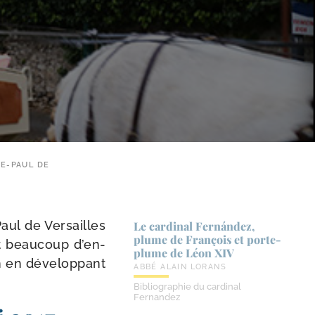
DE-PAUL DE
Paul de Versailles
Le cardinal Fernández,
plume de François et porte-​
t beau­coup d’en­
plume de Léon XIV
n en déve­lop­pant
ABBÉ ALAIN LORANS
Bibliographie du cardinal
Fernandez