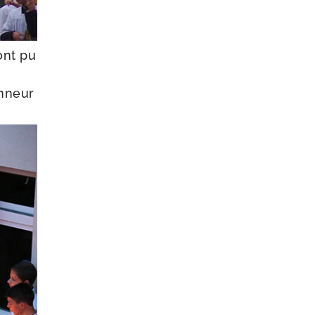
ont pu
n­neur