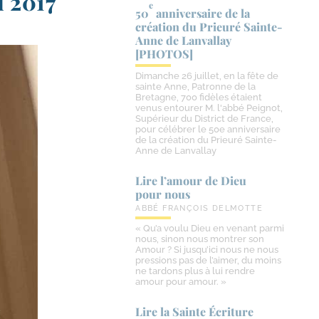
i 2017
e
50
anniversaire de la
création du Prieuré Sainte-​
Anne de Lanvallay
[PHOTOS]
Dimanche 26 juillet, en la fête de
sainte Anne, Patronne de la
Bretagne, 700 fidèles étaient
venus entourer M. l'abbé Peignot,
Supérieur du District de France,
pour célébrer le 50e anniversaire
de la création du Prieuré Sainte-
Anne de Lanvallay
Lire l’amour de Dieu
pour nous
ABBÉ FRANÇOIS DELMOTTE
« Qu’a voulu Dieu en venant parmi
nous, sinon nous montrer son
Amour ? Si jusqu’ici nous ne nous
pressions pas de l’aimer, du moins
ne tardons plus à lui rendre
amour pour amour. »
Lire la Sainte Écriture