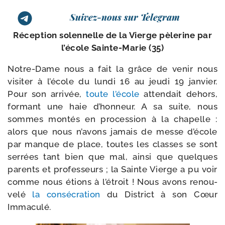
Suivez-nous sur Telegram
Réception solen­nelle de la Vierge pèle­rine par
l’é­cole Sainte-​Marie (35)
Notre-​Dame nous a fait la grâce de venir nous
visi­ter à l’école du lun­di 16 au jeu­di 19 jan­vier.
Pour son arri­vée,
toute l’école
atten­dait dehors,
for­mant une haie d’honneur. A sa suite, nous
sommes mon­tés en pro­ces­sion à la cha­pelle :
alors que nous n’avons jamais de messe d’école
par manque de place, toutes les classes se sont
ser­rées tant bien que mal, ain­si que quelques
parents et pro­fes­seurs ; la Sainte Vierge a pu voir
comme nous étions à l’étroit ! Nous avons renou­
ve­lé
la consé­cra­tion
du District à son Cœur
Immaculé.