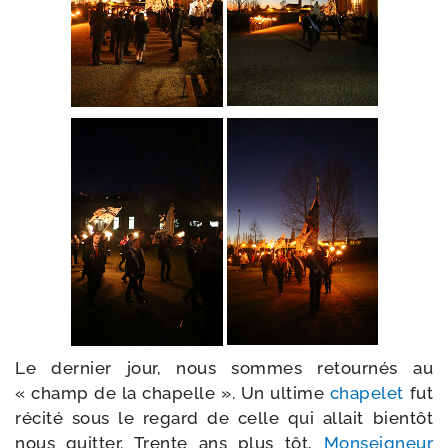
Le der­nier jour, nous sommes retour­nés au
« champ de la cha­pelle ». Un ultime
cha­pe­let
fut
réci­té sous le regard de celle qui allait bien­tôt
nous quit­ter. Trente ans plus tôt,
Monseigneur