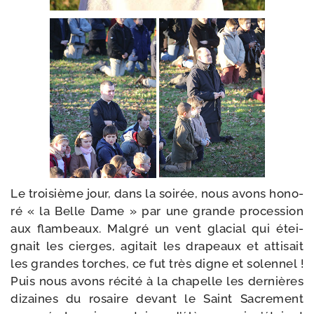
Le troi­sième jour, dans la soi­rée, nous avons hono­
ré « la Belle Dame » par une grande pro­ces­sion
aux flam­beaux. Malgré un vent gla­cial qui étei­
gnait les cierges, agi­tait les dra­peaux et atti­sait
les grandes torches, ce fut très digne et solen­nel !
Puis nous avons réci­té à la cha­pelle les der­nières
dizaines du rosaire devant le Saint Sacrement