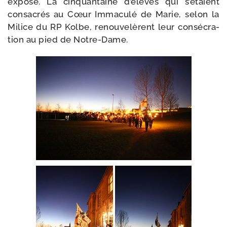
expo­sé. La cin­quan­taine d’élèves qui s’étaient
consa­crés au Cœur Immaculé de Marie, selon la
Milice du RP Kolbe, renou­ve­lèrent leur consé­cra­
tion au pied de Notre-Dame.