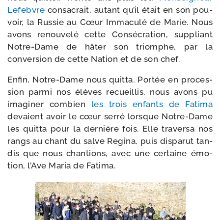
Lefebvre
consa­crait, autant qu’il était en son pou­
voir, la Russie au Cœur Immaculé de Marie. Nous
avons renou­ve­lé cette Consécration, sup­pliant
Notre-​Dame de hâter son triomphe, par la
conver­sion de cette Nation et de son chef.
Enfin, Notre-​Dame nous quit­ta. Portée en pro­ces­
sion par­mi nos élèves recueillis, nous avons pu
ima­gi­ner com­bien
les trois enfants de Fatima
devaient avoir le cœur ser­ré lorsque Notre-​Dame
les quit­ta pour la der­nière fois. Elle tra­ver­sa nos
rangs au chant du salve Regina, puis dis­pa­rut tan­
dis que nous chan­tions, avec une cer­taine émo­
tion, l’Ave Maria de Fatima.