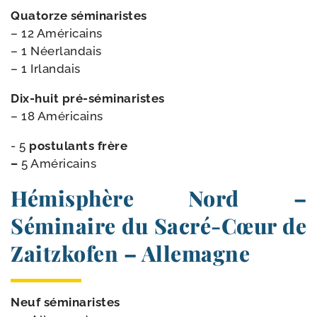
Quatorze sémi­na­ristes
– 12 Américains
– 1 Néerlandais
– 1 Irlandais
Dix-​huit pré-séminaristes
– 18 Américains
- 5
pos­tu­lants frère
–
5 Américains
Hémisphère Nord –
Séminaire du Sacré-​Cœur de
Zaitzkofen – Allemagne
Neuf sémi­na­ristes