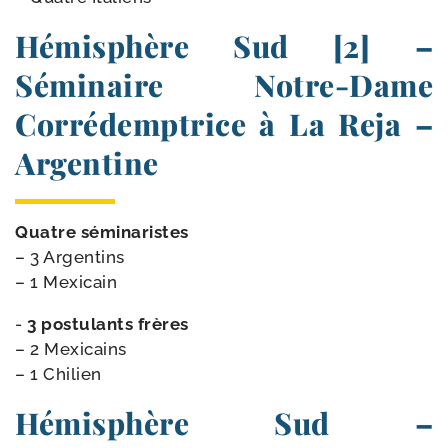
Hémisphère Sud [2] –
Séminaire Notre-​Dame
Corrédemptrice à La Reja –
Argentine
Quatre sémi­na­ristes
– 3 Argentins
– 1 Mexicain
-
3 pos­tu­lants frères
– 2 Mexicains
– 1 Chilien
Hémisphère Sud –