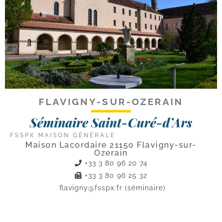
FLAVIGNY-SUR-OZERAIN
Séminaire Saint-Curé-d’Ars
FSSPX MAISON GÉNÉRALE
Maison Lacordaire 21150 Flavigny-sur-
Ozerain
+33 3 80 96 20 74
+33 3 80 96 25 32
flavigny@fsspx.fr
(séminaire)