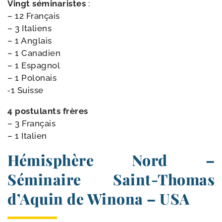
Vingt sémi­na­ristes
:
– 12 Français
– 3 Italiens
– 1 Anglais
– 1 Canadien
– 1 Espagnol
– 1 Polonais
‑1 Suisse
4 pos­tu­lants frères
– 3 Français
– 1 Italien
Hémisphère Nord –
Séminaire Saint-​Thomas
d’Aquin de Winona – USA