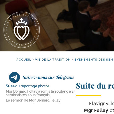
ACCUEIL
VIE DE LA TRADITION
ÉVÉNEMENTS DES SÉM
Suivez-nous sur Telegram
Suite du r
Suite du reportage photos
Mgr Bernard Fellay a remis la soutane à 13
séminaristes, tous français
Le sermon de Mgr Bernard Fellay
Flavigny, l
Mgr Fellay
ét