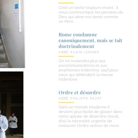
C’est un texte toujours vivant ; il
nous communique les pensées du
Dieu qui aime nos âmes comme
un Père.
Rome condamne
canoniquement, mais se tait
doctrinalement
ABBÉ ALAIN LORANS
On ne reviendra plus aux
excommunications et aux
anathèmes tridentins, sauf pour
ceux qui défendent la messe
tridentine.
Ordre et désordre
ABBÉ PHILIPPE PAZAT
Dans un monde moderne il
devient plus facile de glisser dans
cette spirale de désordre moral,
d’où la nécessité urgente de
restaurer l’ordre autour de nous.