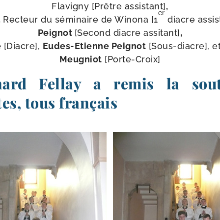
Flavigny [Prêtre assis­tant]
,
er
,
Recteur du sémi­naire de Winona [1
diacre assis­
Peignot
[Second diacre assi­tant]
,
e
[Diacre],
Eudes-​Etienne Peignot
[Sous-​diacre], e
Meugniot
[Porte-​Croix]
ard Fellay a remis la sou
es, tous français