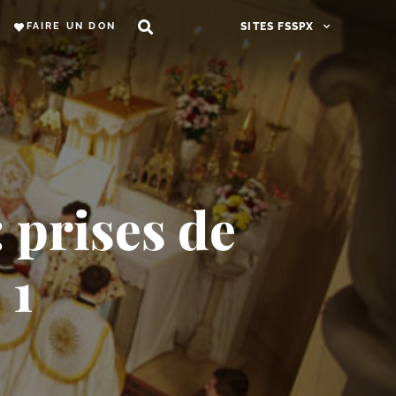
FAIRE UN DON
SITES FSSPX
: prises de
 1