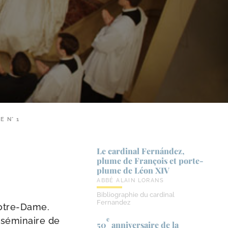
E N° 1
Le cardinal Fernández,
plume de François et porte-​
plume de Léon XIV
ABBÉ ALAIN LORANS
Bibliographie du cardinal
Fernandez
Notre-​Dame.
e
sémi­naire de
50
anniversaire de la