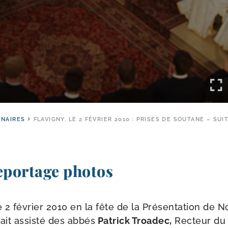
INAIRES
FLAVIGNY, LE 2 FÉVRIER 2010 : PRISES DE SOUTANE – SUIT
eportage photos
e 2 février 2010 en la fête de la Présentation de 
ait assis­té des abbés
Patrick
Troadec,
Recteur du 