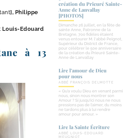
création du Prieuré Sainte-​
Anne de Lanvallay
tant
], Philippe
[PHOTOS]
Dimanche 26 juillet, en la fête de
t
Louis-​Edouard
sainte Anne, Patronne de la
Bretagne, 700 fidèles étaient
venus entourer M. l'abbé Peignot,
Supérieur du District de France,
pour célébrer le 50e anniversaire
tane à 13
de la création du Prieuré Sainte-
Anne de Lanvallay
Lire l’amour de Dieu
pour nous
ABBÉ FRANÇOIS DELMOTTE
« Qu’a voulu Dieu en venant parmi
nous, sinon nous montrer son
Amour ? Si jusqu’ici nous ne nous
pressions pas de l’aimer, du moins
ne tardons plus à lui rendre
amour pour amour. »
Lire la Sainte Écriture
ABBÉ LOUIS-EDOUARD
MEUGNIOT