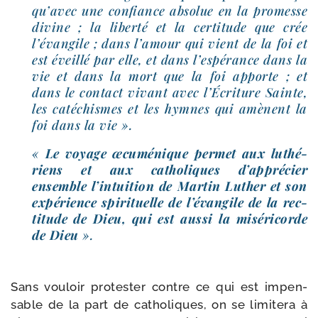
qu’avec une confiance abso­lue en la pro­messe
divine ; la liber­té et la cer­ti­tude que crée
l’évangile ; dans l’amour qui vient de la foi et
est éveillé par elle, et dans l’espérance dans la
vie et dans la mort que la foi apporte ; et
dans le contact vivant avec l’Écriture Sainte,
les caté­chismes et les hymnes qui amènent la
foi dans la vie ».
«
Le voyage œcu­mé­nique per­met aux luthé­
riens et aux catho­liques d’apprécier
ensemble l’intuition de Martin Luther et son
expé­rience spi­ri­tuelle de l’évangile de la rec­
ti­tude de Dieu, qui est aus­si la misé­ri­corde
de Dieu
».
Sans vou­loir pro­tes­ter contre ce qui est impen­
sable de la part de catho­liques, on se limi­te­ra à