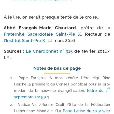
À le lire, on serait presque ten­té de le croire…
Abbé François-​Marie Chautard
, prêtre de la
Fraternité Sacerdotale Saint-​Pie X
, Recteur de
l’Institut Saint-​Pie X
‑11 mars 2016
Sources
:
Le Chardonnet n° 315
de février 2016/​
LPL
Notes de bas de page
- Pape François, À mon véné­ré frère Mgr Rino
Fisichella pré­sident du Conseil pon­ti­fi­cal pour la pro­
er
mo­tion de la nou­velle évan­gé­li­sa­tion,
lettre du 1
sep­tembre 2015.
[
↩
]
- Vatican​.Va /​Rorate Cœli /​Site de la Fédération
Luthérienne Mondiale /​
La Porte Latine du 18 jan­vier