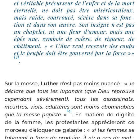
et véri­table pré­cur­seur de l’enfer et de la mort
éter­nelle, ne doit pas être misé­ri­cor­dieux,
mais raide, cour­rou­cé, sévère dans sa fonc­
tion et dans son œuvre. Son insigne n’est pas
un cha­pe­let, ni une fleur d’amour, mais une
épée nue, sym­bole de colère, de rigueur, de
châ­ti­ment. » « L’âne veut rece­voir des coups
et le peuple doit être gou­ver­né par la force »»
[3]
.
Sur la messe,
Luther
n’est pas moins nuan­cé : «
Je
déclare que tous les lupa­nars (que Dieu réprouve
cepen­dant sévè­re­ment), tous les assas­si­nats,
meurtres, viols, adul­tères sont moins abo­mi­nables
[4]
que la messe papiste
»
. En matière de digni­té
de la femme, les pro­tes­tantes appré­cie­ront ce
mor­ceau d’éloquence galante : «
si les femmes se
fatiguent à force de pro­duire, il n’y a pas de mal ;