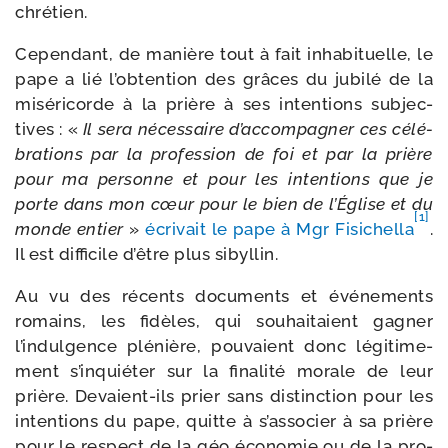
chrétien.
Cependant, de manière tout à fait inha­bi­tuelle, le
pape a lié l’obtention des grâces du jubi­lé de la
misé­ri­corde à la prière à ses inten­tions sub­jec­
tives : «
Il sera néces­saire d’accompagner ces célé­
bra­tions par la pro­fes­sion de foi et par la prière
pour ma per­sonne et pour les inten­tions que je
porte dans mon cœur pour le bien de l’Église et du
[1]
monde entier
»
écri­vait le pape à Mgr Fisichella
.
Il est dif­fi­cile d’être plus sibyllin.
Au vu des récents docu­ments et évé­ne­ments
romains, les fidèles, qui sou­hai­taient gagner
l’indulgence plé­nière, pou­vaient donc légi­ti­me­
ment s’inquiéter sur la fina­li­té morale de leur
prière. Devaient-​ils prier sans dis­tinc­tion pour les
inten­tions du pape, quitte à s’associer à sa prière
pour le res­pect de la géo éco­no­mie ou de la pro­