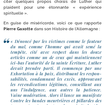
citer quelques pro­pos choi­sis de Luther qui
plaident pour une éton­nante « expé­rience
spirituelle ».
En guise de misé­ri­corde, voi­ci ce que rap­porte
Pierre Gaxotte
dans son Histoire de l’Allemagne :
« Dénoncé par les vic­times comme le fau­teur
du mal, comme l’homme qui avait semé la
tem­pête, cité avec res­pect dans les douze
articles comme un de ceux qui main­tiennent
ici-​bas l’autorité de la sainte Écriture, Luther
devait prendre par­ti. Il com­men­ça par une
Exhortation à la paix, dis­tri­buant les res­pon­
sa­bi­li­tés, condam­nant les excès, approu­vant
les reven­di­ca­tions légi­times, conseillant aux
uns l’indulgence, aux autres la patience.
Vaine modé­ra­tion. Alors il lance un mani­feste
Contre les bandes meur­trières et pillardes des