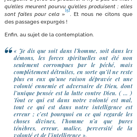
qu’elles meurent pour­vu qu’elles pro­duisent ; elles
[5]
sont faites pour cela
»
. Et nous ne citons que
des pas­sages expurgés !
Enfin, au sujet de la contemplation.
« Je dis que soit dans l’homme, soit dans les
démons, les forces spi­ri­tuelles ont été non
seule­ment cor­rom­pues par le péché, mais
com­plè­te­ment détruites, en sorte qu’il ne reste
plus en eux qu’une rai­son dépra­vée et une
volon­té enne­mie et adver­saire de Dieu, dont
l’unique pen­sée est la lutte contre Dieu. ( … )
Tout ce qui est dans notre volon­té est mal,
tout ce qui est dans notre intel­li­gence est
erreur ; c’est pour­quoi en ce qui regarde les
choses divines, l’homme n’a que pures
ténèbres, erreur, malice, per­ver­si­té de la
volon­té et de l’intelligence ».