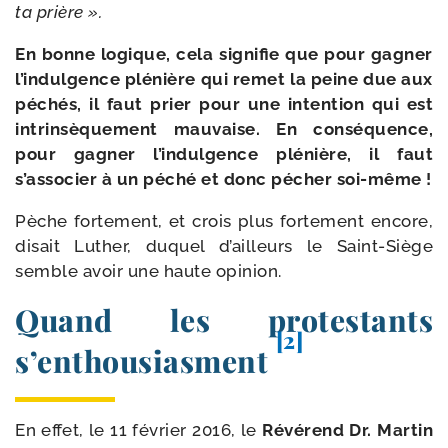
ta prière ».
E
n bonne logique, cela signi­fie que pour gagner
l’indulgence plé­nière qui remet la peine due aux
péchés, il faut prier pour une inten­tion qui est
intrin­sè­que­ment mau­vaise. En consé­quence,
pour gagner l’indulgence plé­nière, il faut
s’associer à un péché et donc pécher soi-​même !
Pèche for­te­ment, et crois plus for­te­ment encore,
disait Luther, duquel d’ailleurs le Saint-​Siège
semble avoir une haute opinion.
Quand les protestants
[2]
s’enthousiasment
En effet, le 11 février 2016, le
Révérend Dr. Martin