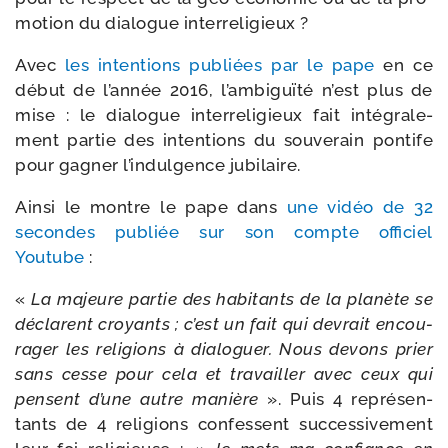
mo­tion du dia­logue interreligieux ?
Avec
les inten­tions publiées par le pape
en ce
début de l’année 2016, l’ambiguïté n’est plus de
mise : le dia­logue inter­re­li­gieux fait inté­gra­le­
ment par­tie des inten­tions du sou­ve­rain pon­tife
pour gagner l’indulgence jubilaire.
Ainsi le montre le pape dans
une vidéo de 32
secondes publiée sur son compte offi­ciel
Youtube
:
«
La majeure par­tie des habi­tants de la pla­nète se
déclarent croyants ; c’est un fait qui devrait encou­
ra­ger les reli­gions à dia­lo­guer. Nous devons prier
sans cesse pour cela et tra­vailler avec ceux qui
pensent d’une autre manière
». Puis 4 repré­sen­
tants de 4 reli­gions confessent suc­ces­si­ve­ment