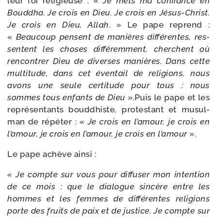
leur foi reli­gieuse : «
Je mets ma confiance en
Bouddha. Je crois en Dieu. Je crois en Jésus-​Christ.
Je crois en Dieu, Allah
. » Le pape reprend :
«
Beaucoup pensent de manières dif­fé­rentes, res­
sentent les choses dif­fé­rem­ment, cherchent où
ren­con­trer Dieu de diverses manières. Dans cette
mul­ti­tude, dans cet éven­tail de reli­gions, nous
avons une seule cer­ti­tude pour tous : nous
sommes tous enfants de Dieu
».Puis le pape et les
repré­sen­tants boud­dhiste, pro­tes­tant et musul­
man de répé­ter : «
Je crois en l’amour, je crois en
l’amour, je crois en l’amour, je crois en l’amour
».
Le pape achève ainsi :
« Je compte sur vous pour dif­fu­ser mon inten­tion
de ce mois : que le dia­logue sin­cère entre les
hommes et les femmes de dif­fé­rentes reli­gions
porte des fruits de paix et de jus­tice. Je compte sur