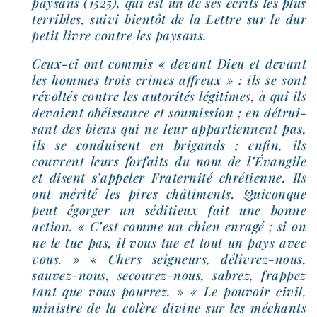
pay­sans (1525), qui est un de ses écrits les plus
ter­ribles, sui­vi bien­tôt de la Lettre sur le dur
petit livre contre les paysans.
Ceux-​ci ont com­mis « devant Dieu et devant
les hommes trois crimes affreux » : ils se sont
révol­tés contre les auto­ri­tés légi­times, à qui ils
devaient obéis­sance et sou­mis­sion ; en détrui­
sant des biens qui ne leur appar­tiennent pas,
ils se conduisent en bri­gands ; enfin, ils
couvrent leurs for­faits du nom de l’Évangile
et disent s’appeler Fraternité chré­tienne. Ils
ont méri­té les pires châ­ti­ments. Quiconque
peut égor­ger un sédi­tieux fait une bonne
action. « C’est comme un chien enra­gé ; si on
ne le tue pas, il vous tue et tout un pays avec
vous. » « Chers sei­gneurs, délivrez-​nous,
sauvez-​nous, secourez-​nous, sabrez, frap­pez
tant que vous pour­rez. » « Le pou­voir civil,
ministre de la colère divine sur les méchants