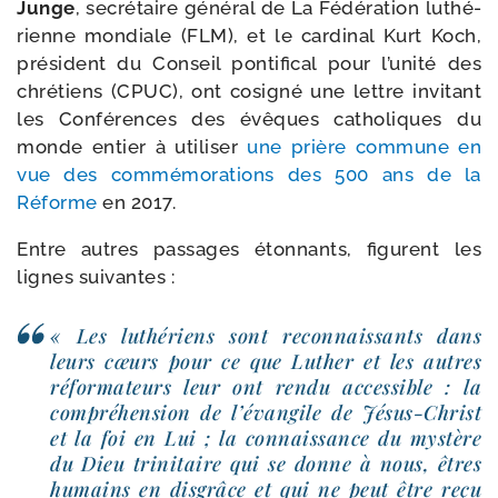
Junge
, secré­taire géné­ral de La Fédération luthé­
rienne mon­diale (FLM), et le car­di­nal Kurt Koch,
pré­sident du Conseil pon­ti­fi­cal pour l’unité des
chré­tiens (CPUC), ont cosi­gné une lettre invi­tant
les Conférences des évêques catho­liques du
monde entier à uti­li­ser
une prière com­mune en
vue des com­mé­mo­ra­tions des 500 ans de la
Réforme
en 2017.
Entre autres pas­sages éton­nants, figurent les
lignes suivantes :
« Les luthé­riens sont recon­nais­sants dans
leurs cœurs pour ce que Luther et les autres
réfor­ma­teurs leur ont ren­du acces­sible : la
com­pré­hen­sion de l’évangile de Jésus-​Christ
et la foi en Lui ; la connais­sance du mys­tère
du Dieu tri­ni­taire qui se donne à nous, êtres
humains en dis­grâce et qui ne peut être reçu