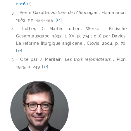
2016
[
↩
]
- Pierre Gaxotte,
Histoire de l’Allemagne
, Flammarion,
1963, pp. 454–455.
[
↩
]
- Luther, Dr Martin Luthers Werke , Kritische
Gesamtausgabe, 1833, t. XV, p. 774 ; cité par Davies,
La réforme litur­gique angli­cane , Clovis, 2004, p. 70.
[
↩
]
- Cité par J. Maritain,
Les trois réfor­ma­teurs
, Plon,
1925, p. 249.
[
↩
]