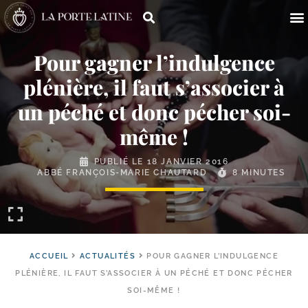
Pour gagner l’indulgence
plénière, il faut s’associer à
un péché et donc pécher soi-
même !
PUBLIÉ LE
18 JANVIER 2016
ABBÉ FRANÇOIS-MARIE CHAUTARD
8 MINUTES
ACCUEIL
ACTUALITÉS
POUR GAGNER L’INDULGENCE
PLÉNIÈRE, IL FAUT S’ASSOCIER À UN PÉCHÉ ET DONC PÉCHER
SOI-MÊME !