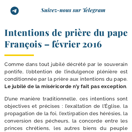
Suivez-nous sur Telegram
Intentions de prière du pape
François – février 2016
Comme dans tout jubi­lé décré­té par le sou­ve­rain
pon­tife, l’obtention de l’indulgence plé­nière est
condi­tion­née par la prière aux inten­tions du pape.
Le jubi­lé de la misé­ri­corde n’y fait pas excep­tion
.
D’une manière tra­di­tion­nelle, ces inten­tions sont
objec­tives et pré­cises : l’exaltation de l’Église, la
pro­pa­ga­tion de la foi, l’extirpation des héré­sies, la
conver­sion des pécheurs, la concorde entre les
princes chré­tiens, les autres biens du peuple