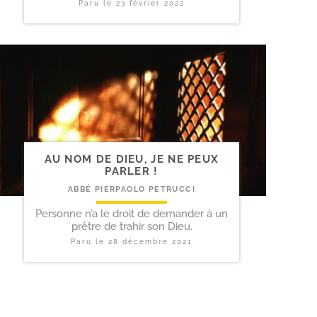
Paru le
23 février 2022
AU NOM DE DIEU, JE NE PEUX
PARLER !
ABBÉ PIERPAOLO PETRUCCI
Personne n’a le droit de demander à un
prêtre de trahir son Dieu.
Paru le
28 décembre 2021