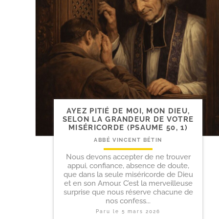
AYEZ PITIÉ DE MOI, MON DIEU,
SELON LA GRANDEUR DE VOTRE
MISÉRICORDE (PSAUME 50, 1)
ABBÉ VINCENT BÉTIN
Nous devons accepter de ne trouver
appui, confiance, absence de doute,
que dans la seule miséricorde de Dieu
et en son Amour. C’est la merveilleuse
surprise que nous réserve chacune de
nos confess...
Paru le
5 mars 2026