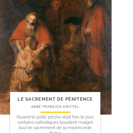
LE SACREMENT DE PÉNITENCE
ABBÉ FRANÇOIS KNITTEL
Quand le juste pèche sept fois le jour,
certains catholiques boudent malgré
tout le sacrement de la miséricorde