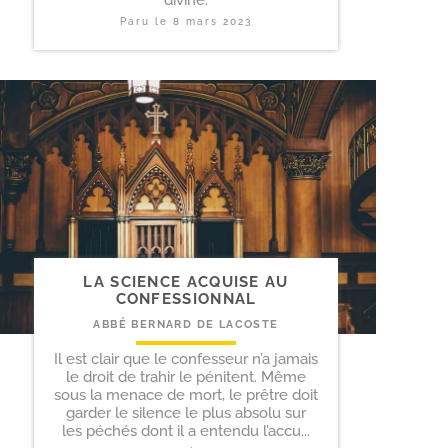
divine.
Paru le
8 mars 2023
LA SCIENCE ACQUISE AU
CONFESSIONNAL
ABBÉ BERNARD DE LACOSTE
Il est clair que le confesseur n’a jamais
le droit de trahir le pénitent. Même
sous la menace de mort, le prêtre doit
garder le silence le plus absolu sur
les péchés dont il a entendu l’accu...