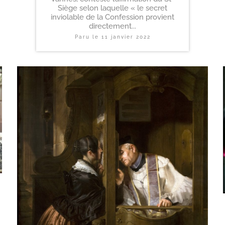
Siège selon laquelle « le secret
inviolable de la Confession provient
directement...
Paru le
11 janvier 2022