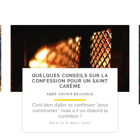
QUELQUES CONSEILS SUR LA
CONFESSION POUR UN SAINT
CARÊME
ABBÉ XAVIER BEAUVAIS
C’est bien d’aller se confesser “pour
communier”, mais a-t-on d’abord la
contrition ?
Paru le
8 mars 2022