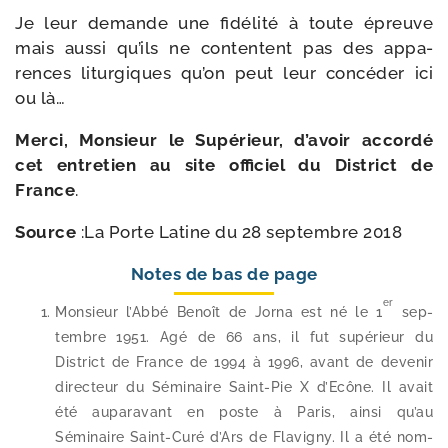
Je leur demande une fidé­li­té à toute épreuve
mais aus­si qu’ils ne contentent pas des appa­
rences litur­giques qu’on peut leur concé­der ici
ou là…
Merci, Monsieur le Supérieur, d’avoir accor­dé
cet entre­tien au site offi­ciel du District de
France
.
Source
:
La Porte Latine du 28 sep­tembre 2018
Notes de bas de page
er
Monsieur l’Abbé Benoît de Jorna est né le 1
sep­
tembre 1951. Agé de 66 ans, il fut supé­rieur du
District de France de 1994 à 1996, avant de deve­nir
direc­teur du Séminaire Saint-​Pie X d’Ecône. Il avait
été aupa­ra­vant en poste à Paris, ain­si qu’au
Séminaire Saint-​Curé d’Ars de Flavigny. Il a été nom­