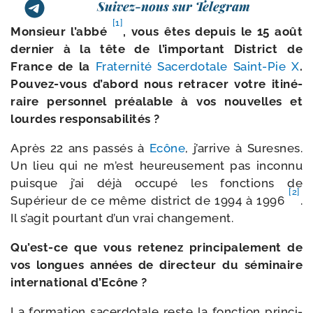
Suivez-nous sur Telegram
[1]
Monsieur l’abbé
, vous êtes depuis le 15 août
der­nier à la tête de l’important District de
France de la
Fraternité Sacerdotale Saint-​Pie X
.
Pouvez-​vous d’abord nous retra­cer votre iti­né­
raire per­son­nel préa­lable à vos nou­velles et
lourdes responsabilités ?
Après 22 ans pas­sés à
Ecône
, j’arrive à Suresnes.
Un lieu qui ne m’est heu­reu­se­ment pas incon­nu
puisque j’ai déjà occu­pé les fonc­tions de
[2]
Supérieur de ce même dis­trict de 1994 à 1996
.
Il s’agit pour­tant d’un vrai changement.
Qu’est-ce que vous rete­nez prin­ci­pa­le­ment de
vos longues années de direc­teur du sémi­naire
inter­na­tio­nal d’Ecône ?
La for­ma­tion sacer­do­tale reste la fonc­tion prin­ci­