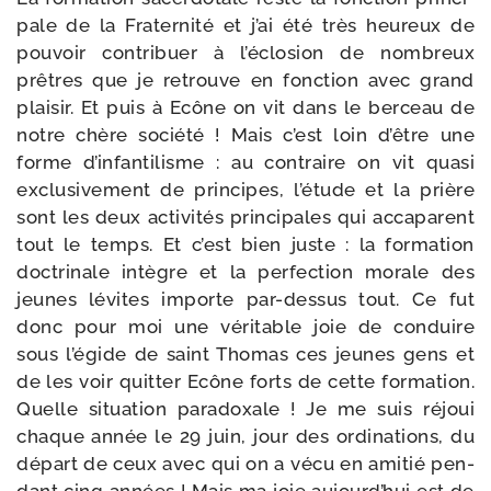
pale de la Fraternité et j’ai été très heu­reux de
pou­voir contri­buer à l’éclosion de nom­breux
prêtres que je retrouve en fonc­tion avec grand
plai­sir. Et puis à Ecône on vit dans le ber­ceau de
notre chère socié­té ! Mais c’est loin d’être une
forme d’infantilisme : au contraire on vit qua­si
exclu­si­ve­ment de prin­cipes, l’étude et la prière
sont les deux acti­vi­tés prin­ci­pales qui acca­parent
tout le temps. Et c’est bien juste : la for­ma­tion
doc­tri­nale intègre et la per­fec­tion morale des
jeunes lévites importe par-​dessus tout. Ce fut
donc pour moi une véri­table joie de conduire
sous l’égide de saint Thomas ces jeunes gens et
de les voir quit­ter Ecône forts de cette for­ma­tion.
Quelle situa­tion para­doxale ! Je me suis réjoui
chaque année le 29 juin, jour des ordi­na­tions, du
départ de ceux avec qui on a vécu en ami­tié pen­