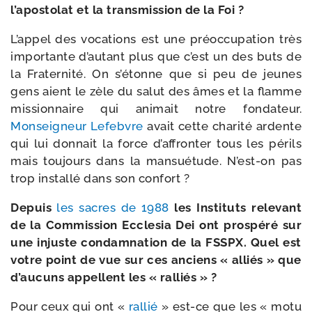
l’apostolat et la trans­mis­sion de la Foi ?
L’appel des voca­tions est une pré­oc­cu­pa­tion très
impor­tante d’autant plus que c’est un des buts de
la Fraternité. On s’étonne que si peu de jeunes
gens aient le zèle du salut des âmes et la flamme
mis­sion­naire qui ani­mait notre fon­da­teur.
Monseigneur Lefebvre
avait cette cha­ri­té ardente
qui lui don­nait la force d’affronter tous les périls
mais tou­jours dans la man­sué­tude. N’est-on pas
trop ins­tal­lé dans son confort ?
Depuis
les sacres de 1988
les Instituts rele­vant
de la Commission Ecclesia Dei ont pros­pé­ré sur
une injuste condam­na­tion de la FSSPX. Quel est
votre point de vue sur ces anciens « alliés » que
d’aucuns appellent les « ralliés » ?
Pour ceux qui ont «
ral­lié
» est-​ce que les « motu