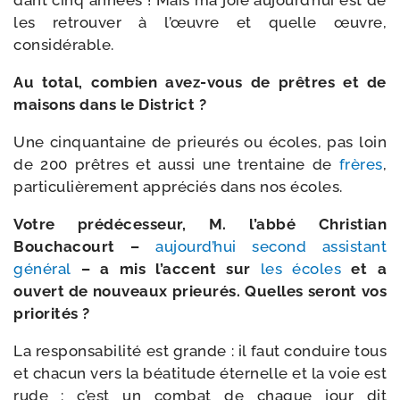
dant cinq années ! Mais ma joie aujourd’hui est de
les retrou­ver à l’œuvre et quelle œuvre,
considérable.
Au total, com­bien avez-​vous de prêtres et de
mai­sons dans le District ?
Une cin­quan­taine de prieu­rés ou écoles, pas loin
de 200 prêtres et aus­si une tren­taine de
frères
,
par­ti­cu­liè­re­ment appré­ciés dans nos écoles.
Votre pré­dé­ces­seur, M. l’abbé Christian
Bouchacourt –
aujourd’hui second assis­tant
géné­ral
– a mis l’accent sur
les écoles
et a
ouvert de nou­veaux prieu­rés. Quelles seront vos
priorités ?
La res­pon­sa­bi­li­té est grande : il faut conduire tous
et cha­cun vers la béa­ti­tude éter­nelle et la voie est
rude : c’est un com­bat de chaque jour dit