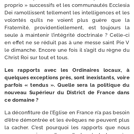
pro­prio » suc­ces­sifs et les com­mu­nau­tés Ecclesia
Dei ramol­lissent tel­le­ment les intel­li­gences et les
volon­tés qu’ils ne voient plus guère que la
Fraternité, pro­vi­den­tiel­le­ment, est tou­jours la
seule à main­te­nir l’intégrité doc­tri­nale ? Celle-​ci
en effet ne se réduit pas à une messe saint Pie V
le dimanche. Encore une fois il s’agit du règne du
Christ Roi sur tout et tous.
Les rap­ports avec les Ordinaires locaux, à
quelques excep­tions près, sont inexis­tants, voire
par­fois « ten­dus ». Quelle sera la poli­tique du
nou­veau Supérieur du District de France dans
ce domaine ?
La décon­fi­ture de l’Eglise en France n’a pas besoin
d’être démon­trée et les évêques ne peuvent plus
la cacher. C’est pour­quoi les rap­ports que nous