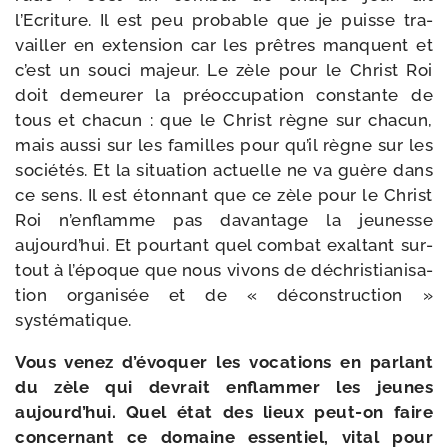
l’Ecriture. Il est peu pro­bable que je puisse tra­
vailler en exten­sion car les prêtres manquent et
c’est un sou­ci majeur. Le zèle pour le Christ Roi
doit demeu­rer la pré­oc­cu­pa­tion constante de
tous et cha­cun : que le Christ règne sur cha­cun,
mais aus­si sur les familles pour qu’il règne sur les
socié­tés. Et la situa­tion actuelle ne va guère dans
ce sens. Il est éton­nant que ce zèle pour le Christ
Roi n’enflamme pas davan­tage la jeu­nesse
aujourd’hui. Et pour­tant quel com­bat exal­tant sur­
tout à l’époque que nous vivons de déchris­tia­ni­sa­
tion orga­ni­sée et de « décons­truc­tion »
systématique.
Vous venez d’é­vo­quer les voca­tions en par­lant
du zèle qui devrait enflam­mer les jeunes
aujourd’­hui. Quel état des lieux peut-​on faire
concer­nant ce domaine essen­tiel, vital pour