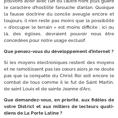
pou­vons avoir avec l’un ou l’autre n’ont plus guère
le carac­tère d’hostilité farouche d’antan. Quoique
la fausse doc­trine du concile aveugle encore et
tou­jours, il n’en reste pas moins que la pos­si­bi­li­té
« d’occuper le ter­rain » est moins dif­fi­cile : ici ou
là, des églises, devraient pou­voir nous être
concé­dées pour notre usage exclusif.
Que pensez-​vous du déve­lop­pe­ment d’internet ?
Si les moyens élec­tro­niques res­tent des moyens
et ne ramol­lissent pas les cœurs alors je ne doute
pas que la conquête du Christ Roi soit encore le
com­bat de tous comme il le fut de Saint Martin,
de saint Louis et de sainte Jeanne d’Arc.
Que demandez-​vous, en prio­ri­té, aux fidèles de
votre District et aux mil­liers de lec­teurs quo­ti­
diens de La Porte Latine ?