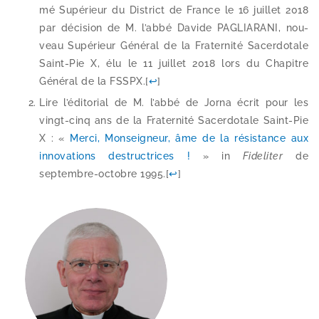
mé Supérieur du District de France le 16 juillet 2018
par déci­sion de M. l’ab­bé Davide PAGLIARANI, nou­
veau Supérieur Général de la Fraternité Sacerdotale
Saint-​Pie X, élu le 11 juillet 2018 lors du Chapitre
Général de la FSSPX.
[
↩
]
Lire l’é­di­to­rial de M. l’ab­bé de Jorna écrit pour les
vingt-​cinq ans de la Fraternité Sacerdotale Saint-​Pie
X : «
Merci, Monseigneur, âme de la résis­tance aux
inno­va­tions des­truc­trices !
» in
Fideliter
de
septembre-​octobre 1995.
[
↩
]