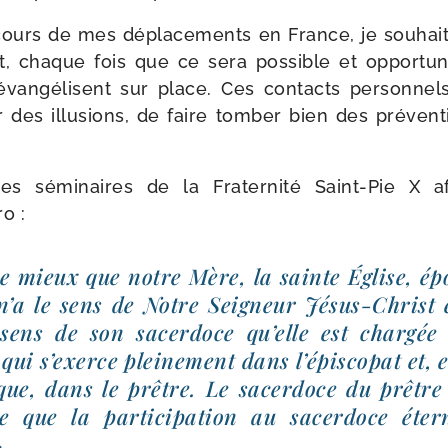
cours de mes dépla­ce­ments en France, je sou­haite
, chaque fois que ce sera pos­sible et oppor­tun
évan­gé­lisent sur place. Ces contacts per­son­nel
er des illu­sions, de faire tom­ber bien des pré­ven­t
es sémi­naires de la Fraternité Saint-​Pie X 
o :
e mieux que notre Mère, la sainte Église, ép
n’a le sens de Notre Seigneur Jésus-​Christ 
sens de son sacer­doce qu’elle est char­gée 
qui s’exerce plei­ne­ment dans l’é­pis­co­pat et, 
êque, dans le prêtre. Le sacer­doce du prêtre 
e que la par­ti­ci­pa­tion au sacer­doce éte
».