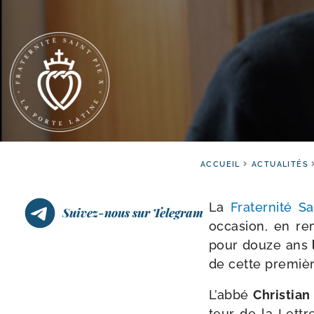
ACCUEIL
ACTUALITÉS
La
Fraternité Sa
Suivez-nous sur Telegram
occa­sion, en re
pour douze ans
de cette pre­miè
L’abbé
Christia
teur de la Lettr