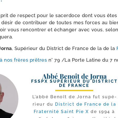
prit de res­pect pour le sacer­doce dont vous êtes re
de désir de contri­buer de toutes mes forces au bie
voir vous ren­con­trer et échan­ger avec vous, selo
quera.
Jorna
, Supérieur du District de France de la de la
 à nos frères prêtres
n° 79 /​
La Porte Latine du 7 
Abbé Benoît de Jorna
FSSPX SUPÉRIEUR DU DISTRICT
DE FRANCE
L’abbé Benoît de Jorna fut supé­
rieur du
District de France de la
Fraternité Saint Pie X
de 1994 à