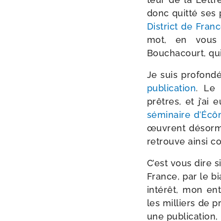
donc quit­té ses
District de Fran
mot, en vous tr
Bouchacourt, qui
Je suis pro­fon­d
publi­ca­tion
. Le 
prêtres, et j’ai 
sémi­naire d’Écô
œuvrent désor­ma
retrouve ain­si 
C’est vous dire s
France, par le bi
inté­rêt, mon en
les mil­liers de 
une publi­ca­tion