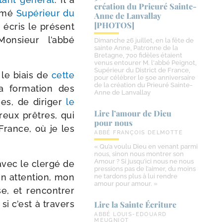
création du Prieuré Sainte-​
m­mé
Supérieur du
Anne de Lanvallay
[PHOTOS]
 écris le pré­sent
Monsieur l’ab­bé
Dimanche 26 juillet, en la fête de
sainte Anne, Patronne de la
Bretagne, 700 fidèles étaient
venus entourer M. l'abbé Peignot,
Supérieur du District de France,
 le biais de
cette
pour célébrer le 50e anniversaire
de la création du Prieuré Sainte-
a for­ma­tion des
Anne de Lanvallay
ées, de diri­ger
le
Lire l’amour de Dieu
breux prêtres, qui
pour nous
France, où je les
ABBÉ FRANÇOIS DELMOTTE
« Qu’a voulu Dieu en venant parmi
nous, sinon nous montrer son
Amour ? Si jusqu’ici nous ne nous
avec le cler­gé de
pressions pas de l’aimer, du moins
on atten­tion, mon
ne tardons plus à lui rendre
amour pour amour. »
, et ren­con­trer
i c’est à tra­vers
Lire la Sainte Écriture
ABBÉ LOUIS-EDOUARD
MEUGNIOT