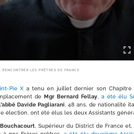
RENCONTRER LES PRÊTRES DE FRANCE
int-​Pie X
a tenu en juillet der­nier son Chapitre 
m­pla­ce­ment de
Mgr Bernard Fellay
,
a été élu S
l’ab­bé Davide Pagliarani
, 48 ans, de natio­na­li­té it
re élec­tion, ont été élus les deux Assistants géné
n Bouchacourt
, Supérieur du District de France et, 
e à nos Frères prêtres,
a été élu deuxième Assist