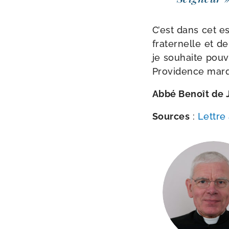
C’est dans cet es
fra­ter­nelle et 
je sou­haite pou­
Providence mar
Abbé Benoît de 
Sources
:
Lettre