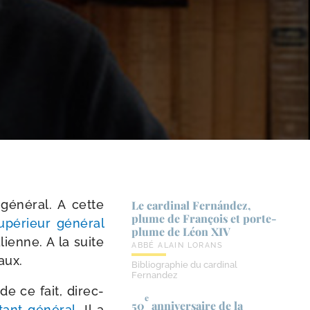
géné­ral. A cette
Le cardinal Fernández,
plume de François et porte-​
upérieur géné­ral
plume de Léon XIV
a­lienne. A la suite
ABBÉ ALAIN LORANS
raux.
Bibliographie du cardinal
Fernandez
de ce fait, direc­
e
50
anniversaire de la
ant géné­ral
. Il a