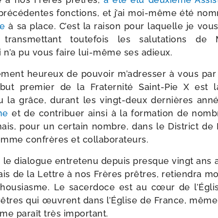
 pré­cé­dentes fonc­tions, et j’ai moi-​même été no
ce
à sa place. C’est la rai­son pour laquelle je vous
ans­met­tant tou­te­fois les salu­ta­tions de 
 n’a pu vous faire lui-​même ses adieux.
é­ment heu­reux de pou­voir m’a­dres­ser à vous par
but pre­mier de la Fraternité Saint-​Pie X est l
eu la grâce, durant les vingt-​deux der­nières ann
ne
et de contri­buer ain­si à la for­ma­tion de nom­
is, pour un cer­tain nombre, dans le District de 
comme confrères et collaborateurs.
i le dia­logue entre­te­nu depuis presque vingt ans 
ais de la Lettre à nos Frères prêtres, retien­dra m
thou­siasme. Le sacer­doce est au cœur de l’Église
prêtres qui œuvrent dans l’Église de France, même s
, me paraît très important.