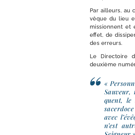
Par ailleurs, au 
vêque du lieu et
mis­sionnent et 
effet, de dis­si­p
des erreurs.
Le Directoire d
deuxième numér
« Personn
Sauveur, 
quent, le 
sacer­doce 
avec l’é­v
n’est autr
Seigneur 