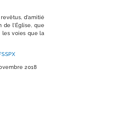
vê­tus, d’a­mi­tié
n de l’Église, que
n les voies que la
FSSPX
novembre 2018