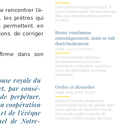
C’est un texte toujours vivant ; il
 ren­con­trer l’é­
nous communique les pensées du
Dieu qui aime nos âmes comme
, les prêtres qui
un Père.
s per­mettent, en
Rome condamne
ions, de cor­ri­ger
canoniquement, mais se tait
doctrinalement
ABBÉ ALAIN LORANS
affirme dans son
On ne reviendra plus aux
excommunications et aux
anathèmes tridentins, sauf pour
ceux qui défendent la messe
tridentine.
ouse royale du
Ordre et désordre
et, par consé­
ABBÉ PHILIPPE PAZAT
de per­pé­tuer,
Dans un monde moderne il
en coopé­ra­tion
devient plus facile de glisser dans
cette spirale de désordre moral,
et de l’é­vêque
d’où la nécessité urgente de
restaurer l’ordre autour de nous.
r­nel de Notre-