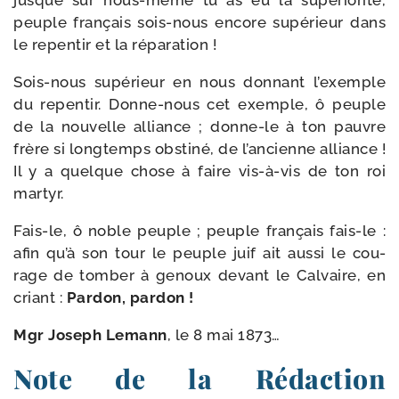
jusque sur nous-​même tu as eu la supé­rio­ri­té,
peuple fran­çais sois-​nous encore supé­rieur dans
le repen­tir et la réparation !
Sois-​nous supé­rieur en nous don­nant l’exemple
du repen­tir. Donne-​nous cet exemple, ô peuple
de la nou­velle alliance ; donne-​le à ton pauvre
frère si long­temps obs­ti­né, de l’an­cienne alliance !
Il y a quelque chose à faire vis-​à-​vis de ton roi
martyr.
Fais-​le, ô noble peuple ; peuple fran­çais fais-​le :
afin qu’à son tour le peuple juif ait aus­si le cou­
rage de tom­ber à genoux devant le Calvaire, en
criant :
Pardon, par­don !
Mgr Joseph Lemann
, le 8 mai 1873…
Note de la Rédaction