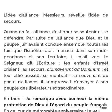
L’idée d’al­liance, Messieurs, réveille l’i­dée de
secours.
Quand on fait alliance, c’est pour se sou­te­nir et se
défendre. Par suite de l’al­liance que Dieu et le
peuple juif avaient conclue ensemble, toutes les
fois que l’Israélite était mena­cé dans son indé­
pen­dance et son ter­ri­toire, il criait vers le
Seigneur, dit l’Ecriture ; les enfants d’Israël
criaient : au secours,
cla­ma­ve­runt ad Dominum
; et
leur allié aus­si­tôt se mon­trait ; se sou­ve­nant du
pacte d’al­liance, il s’empressait d’en­voyer à son
peuple des libé­ra­teurs extraordinaires.
Eh bien ! J
e remarque avec bon­heur la même
pro­tec­tion de Dieu à l’é­gard du peuple fran­çais
.
ème
En ce jour de mémo­rable anni­ver­saire ; le 444
,