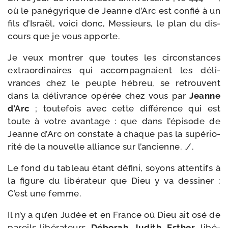
où le pané­gy­rique de Jeanne d’Arc est confié à un
fils d’Israël, voi­ci donc, Messieurs, le plan du dis­
cours que je vous apporte.
Je veux mon­trer que toutes les cir­cons­tances
extra­or­di­naires qui accom­pa­gnaient les déli­
vrances chez le peuple hébreu, se retrouvent
dans la déli­vrance opé­rée chez vous par
Jeanne
d’Arc
; tou­te­fois avec cette dif­fé­rence qui est
toute à votre avan­tage : que dans l’é­pi­sode de
Jeanne d’Arc on constate à chaque pas la supé­rio­
ri­té de la nou­velle alliance sur l’ancienne. ./.
Le fond du tableau étant défi­ni, soyons atten­tifs à
la figure du libé­ra­teur que Dieu y va des­si­ner :
C’est une femme.
Il n’y a qu’en Judée et en France où Dieu ait osé de
pareils libé­ra­teurs.
Déborah, Judith, Esther
, libé­