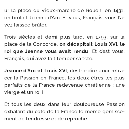
ur la place du Vieux-​marché de Rouen, en 1431,
on brû­lait Jeanne d’Arc. Et vous, Français, vous l’a­
vez lais­sée brûler.
Trois siècles et demi plus tard, en 1793, sur la
place de la Concorde,
on déca­pi­tait Louis XVI, le
roi que Jeanne vous avait ren­du.
Et c’est vous,
Français, qui avez fait tom­ber sa tête.
Jeanne d’Arc et Louis XVI
, c’est-​à-​dire pour retra­
cer la Passion en France, les deux êtres les plus
par­faits de la France rede­ve­nue chré­tienne : une
vierge et un roi !
Et tous les deux dans leur dou­lou­reuse Passion
exha­lant du côté de la France le même gémis­se­
ment de ten­dresse et de reproche !