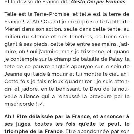
Et la devise de France dit :
Gesta Dei per Francos
.
Telle est la Terre-​Promise, et telle est la terre de
France ! ./​. Ah ! Quand je me repré­sente la fille de
Mérari dans son action, seule dans cette tente, au
milieu du silence et des ténèbres, ce tronc san­
glant à ses pieds, cette tête entre ses mains. j’ad­
mire, oh ! oui j’ad­mire, mais je fris­sonne. et quand
je contemple sur le champ de bataille de Patay, la
tête de ce pauvre anglais appuyée sur le sein de
Jeanne qui l’aide à mou­rir et lui montre le ciel, ah !
Cette fois je fais mieux qu’ad­mi­rer : je suis atten­
dri, et j’a­dore, en le bénis­sant, le Dieu de la nou­
velle alliance qui a rehaus­sé la bra­voure par la
miséricorde ! ./.
Ah ! Etre délais­sée par la France, et annon­cer à
ses juges, toutes les fois qu’elle le peut, le
triomphe de la France
. Etre aban­don­née par son