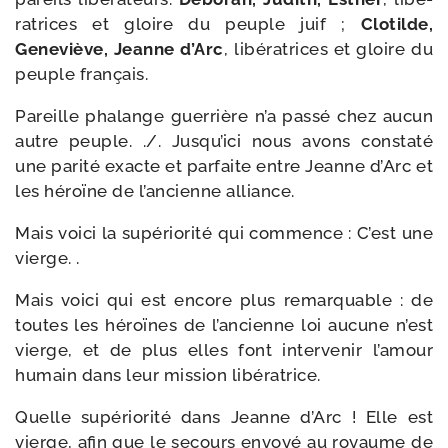
ra­trices et gloire du peuple juif ;
Clotilde,
Geneviève, Jeanne d’Arc
, libé­ra­trices et gloire du
peuple français.
Pareille pha­lange guer­rière n’a pas­sé chez aucun
autre peuple. ./​. Jusqu’ici nous avons consta­té
une pari­té exacte et par­faite entre Jeanne d’Arc et
les héroïne de l’an­cienne alliance.
Mais voi­ci la supé­rio­ri­té qui com­mence : C’est une
vierge. .
Mais voi­ci qui est encore plus remar­quable : de
toutes les héroïnes de l’an­cienne loi aucune n’est
vierge, et de plus elles font inter­ve­nir l’a­mour
humain dans leur mis­sion libératrice.
Quelle supé­rio­ri­té dans Jeanne d’Arc ! Elle est
vierge, afin que le secours envoyé au royaume de