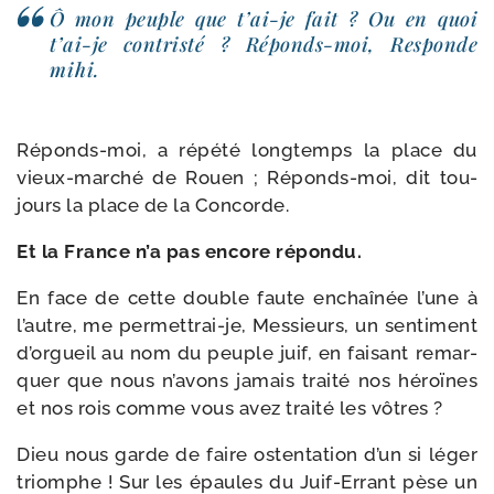
Ô mon peuple que t’ai-​je fait ? Ou en quoi
t’ai-​je contris­té ? Réponds-​moi, Responde
mihi.
Réponds-​moi, a répé­té long­temps la place du
vieux-​marché de Rouen ; Réponds-​moi, dit tou­
jours la place de la Concorde.
Et la France n’a pas encore répondu.
En face de cette double faute enchaî­née l’une à
l’autre, me permettrai-​je, Messieurs, un sen­ti­ment
d’or­gueil au nom du peuple juif, en fai­sant remar­
quer que nous n’a­vons jamais trai­té nos héroïnes
et nos rois comme vous avez trai­té les vôtres ?
Dieu nous garde de faire osten­ta­tion d’un si léger
triomphe ! Sur les épaules du Juif-​Errant pèse un