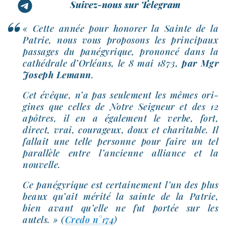
Suivez-nous sur Telegram
« Cette année pour hono­rer la Sainte de la
Patrie, nous vous pro­po­sons les prin­ci­paux
pas­sages du pané­gy­rique, pro­non­cé dans la
cathé­drale d’Orléans, le 8 mai 1873,
par Mgr
Joseph Lemann
.
Cet évêque, n’a pas seule­ment les mêmes ori­
gines que celles de Notre Seigneur et des 12
apôtres, il en a éga­le­ment le verbe, fort,
direct, vrai, cou­ra­geux, doux et cha­ri­table. Il
fal­lait une telle per­sonne pour faire un tel
paral­lèle entre l’an­cienne alliance et la
nouvelle.
Ce pané­gy­rique est cer­tai­ne­ment l’un des plus
beaux qu’ait méri­té la sainte de la Patrie,
bien avant qu’elle ne fut por­tée sur les
autels. » (
Credo n°174
)