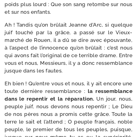
poids plus lourd : Que son sang retombe sur nous
et sur nos enfants.
Ah ! Tandis qu’on brû­lait Jeanne d’Arc, si quelque
juif tou­ché par la grâce, a pas­sé sur le Vieux-​
marché de Rouen, il a dû se dire avec épou­vante,
à l’as­pect de l’in­no­cence qu’on brû­lait : c’est nous
qui avons fait l’o­ri­gi­nal de ce ter­rible drame. Entre
vous et nous, Messieurs, il y a donc res­sem­blance
jusque dans les fautes.
Eh bien ! Qu’entre vous et nous, il y ait encore une
toute der­nière res­sem­blance :
la res­sem­blance
dans le repen­tir et la répa­ra­tion.
Un jour, nous,
peuple juif, nous devons nous repen­tir ; Le Dieu
de nos pères nous a pro­mis cette grâce. Toute la
terre le sait et l’at­tend ; O peuple fran­çais, noble
peuple, le pre­mier de tous les peuples, puisque,