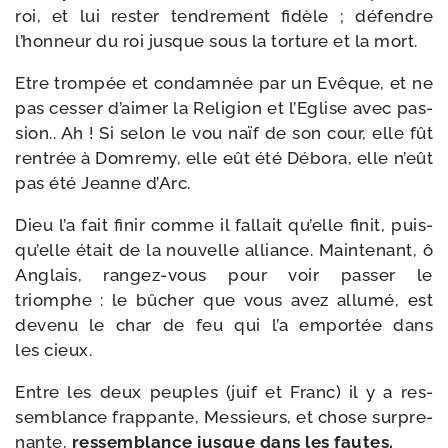
roi, et lui res­ter ten­dre­ment fidèle ; défendre
l’hon­neur du roi jusque sous la tor­ture et la mort.
Etre trom­pée et condam­née par un Evêque, et ne
pas ces­ser d’ai­mer la Religion et l’Eglise avec pas­
sion.. Ah ! Si selon le vou naïf de son cour, elle fût
ren­trée à Domremy, elle eût été Débora, elle n’eût
pas été Jeanne d’Arc.
Dieu l’a fait finir comme il fal­lait qu’elle finit, puis­
qu’elle était de la nou­velle alliance. Maintenant, ô
Anglais, rangez-​vous pour voir pas­ser le
triomphe : le bûcher que vous avez allu­mé, est
deve­nu le char de feu qui l’a empor­tée dans
les cieux.
Entre les deux peuples (juif et Franc) il y a res­
sem­blance frap­pante, Messieurs, et chose sur­pre­
nante,
res­sem­blance jusque dans les fautes.