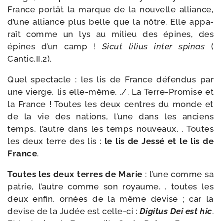
France por­tât la marque de la nou­velle alliance,
d’une alliance plus belle que la nôtre. Elle appa­
raît comme un lys au milieu des épines, des
épines d’un camp !
Sicut lilius inter spi­nas
(
Cantic,II,2).
Quel spec­tacle : les lis de France défen­dus par
une vierge, lis elle-​même. ./​. La Terre-​Promise et
la France ! Toutes les deux centres du monde et
de la vie des nations, l’une dans les anciens
temps, l’autre dans les temps nou­veaux. . Toutes
les deux terre des lis :
le lis de Jessé et le lis de
France
.
Toutes les deux terres de Marie
: l’une comme sa
patrie, l’autre comme son royaume. . toutes les
deux enfin, ornées de la même devise ; car la
devise de la Judée est celle-​ci :
Digitus Dei est hic
.