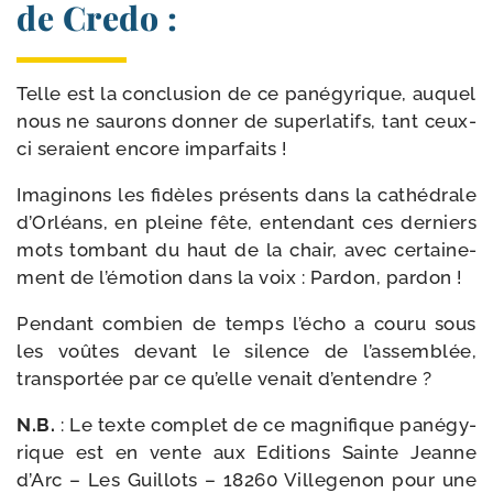
de Credo :
Telle est la conclu­sion de ce pané­gy­rique, auquel
nous ne sau­rons don­ner de super­la­tifs, tant ceux-​
ci seraient encore imparfaits !
Imaginons les fidèles pré­sents dans la cathé­drale
d’Orléans, en pleine fête, enten­dant ces der­niers
mots tom­bant du haut de la chair, avec cer­tai­ne­
ment de l’é­mo­tion dans la voix : Pardon, pardon !
Pendant com­bien de temps l’é­cho a cou­ru sous
les voûtes devant le silence de l’as­sem­blée,
trans­por­tée par ce qu’elle venait d’entendre ?
N.B.
: Le texte com­plet de ce magni­fique pané­gy­
rique est en vente aux Editions Sainte Jeanne
d’Arc – Les Guillots – 18260 Villegenon pour une