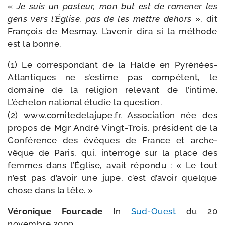
«
Je suis un pas­teur, mon but est de rame­ner les
gens vers l’Église, pas de les mettre dehors
», dit
François de Mesmay. L’avenir dira si la méthode
est la bonne.
(1) Le cor­res­pon­dant de la Halde en Pyrénées-​
Atlantiques ne s’es­time pas com­pé­tent, le
domaine de la reli­gion rele­vant de l’in­time.
L’échelon natio­nal étu­die la ques­tion.
(2) www​.comi​te​de​la​jupe​.fr. Association née des
pro­pos de Mgr André Vingt-​Trois, pré­sident de la
Conférence des évêques de France et arche­
vêque de Paris, qui, inter­ro­gé sur la place des
femmes dans l’Église, avait répon­du : « Le tout
n’est pas d’a­voir une jupe, c’est d’a­voir quelque
chose dans la tête. »
Véronique Fourcade
In
Sud-​Ouest
du 20
novembre 2009