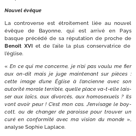
Nouvel évêque
La contro­verse est étroi­te­ment liée au nou­vel
évêque de Bayonne, qui est arri­vé en Pays
basque pré­cé­dé de sa répu­ta­tion de proche de
Benoît XVI
et de l’aile la plus conser­va­trice de
l’église.
«
En ce qui me concerne, je n’ai pas vou­lu me fier
aux on-​dit mais je juge main­te­nant sur pièces :
cette image d’une Église à l’an­cienne avec son
auto­ri­té morale ter­rible, quelle place va-​t-​elle lais­
ser aux laïcs, aux divor­cés, aux homo­sexuels ? Ils
vont avoir peur ! C’est mon cas. J’envisage le boy­
cott, ou de chan­ger de paroisse pour trou­ver un
curé en confor­mi­té avec ma vision du monde
»,
ana­lyse Sophie Laplace.