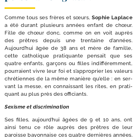
Comme tous ses frères et sœurs,
Sophie Laplace
a été durant plu­sieurs années enfant de chœur.
Fille de chœur donc, comme on en voit auprès
des prêtres depuis une tren­taine d’an­nées.
Aujourd’hui âgée de 38 ans et mère de famille,
cette catho­lique pra­ti­quante pen­sait que ses
quatre enfants, gar­çons ou filles indif­fé­rem­ment,
pour­raient vivre leur foi et s’ap­pro­prier les valeurs
chré­tiennes de la même manière qu’elle : en ser­
vant la messe, en connais­sant les rites, en pra­ti­
quant au plus près des officiants.
Sexisme et discrimination
Ses filles, aujourd’­hui âgées de 9 et 10 ans, ont
ain­si tenu ce rôle auprès des prêtres de leur
paroisse bayon­naise ces quatre der­nières années.