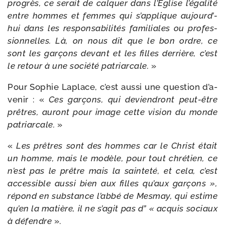
pro­grès, ce serait de cal­quer dans l’Église l’é­ga­li­té
entre hommes et femmes qui s’ap­plique aujourd’­
hui dans les res­pon­sa­bi­li­tés fami­liales ou pro­fes­
sion­nelles. Là, on nous dit que le bon ordre, ce
sont les gar­çons devant et les filles der­rière, c’est
le retour à une socié­té patriar­cale.
»
Pour Sophie Laplace, c’est aus­si une ques­tion d’a­
ve­nir : «
Ces gar­çons, qui devien­dront peut-​être
prêtres, auront pour image cette vision du monde
patriar­cale.
»
«
Les prêtres sont des hommes car le Christ était
un homme, mais le modèle, pour tout chré­tien, ce
n’est pas le prêtre mais la sain­te­té, et cela, c’est
acces­sible aus­si bien aux filles qu’aux gar­çons »,
répond en sub­stance l’ab­bé de Mesmay, qui estime
qu’en la matière, il ne s’a­git pas d” « acquis sociaux
à défendre
».