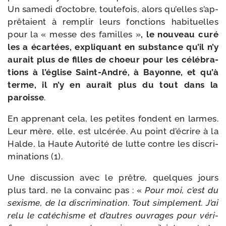
Un same­di d’oc­tobre, tou­te­fois, alors qu’elles s’ap­
prê­taient à rem­plir leurs fonc­tions habi­tuelles
pour la « messe des familles »
, le nou­veau curé
les a écar­tées, expli­quant en sub­stance qu’il n’y
aurait plus de filles de choeur pour les célé­bra­
tions à l’é­glise Saint-​André, à Bayonne, et qu’à
terme, il n’y en aurait plus du tout dans la
paroisse
.
En appre­nant cela, les petites fondent en larmes.
Leur mère, elle, est ulcé­rée. Au point d’é­crire à la
Halde, la Haute Autorité de lutte contre les dis­cri­
mi­na­tions (1).
Une dis­cus­sion avec le prêtre, quelques jours
plus tard, ne la convainc pas : «
Pour moi, c’est du
sexisme, de la dis­cri­mi­na­tion. Tout sim­ple­ment. J’ai
relu le caté­chisme et d’autres ouvrages pour véri­