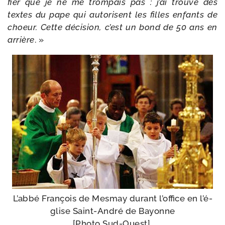
fier que je ne me trom­pais pas : j’ai trou­vé des
textes du pape qui auto­risent les filles enfants de
choeur. Cette déci­sion, c’est un bond de 50 ans en
arrière
. »
L’abbé François de Mesmay durant l’of­fice en l’é­
glise Saint-​André de Bayonne
[Photo Sud-Ouest]