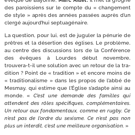
évêque de Bayonne,
Marc Aillet.
Il met la grogne
des parois­siens sur le compte du « chan­ge­ment
de style » après des années pas­sées auprès d’un
cler­gé aujourd’­hui septuagénaire.
La ques­tion, pour lui, est de jugu­ler la pénu­rie de
prêtres et la déser­tion des églises. Le pro­blème,
au centre des dis­cus­sions lors de la Conférence
des évêques à Lourdes début novembre,
trouvera-​t-​il une solu­tion avec un retour de la tra­
di­tion ? Point de « tra­di­tion » et encore moins de
« tra­di­tio­na­lisme » dans les pro­pos de l’ab­bé de
Mesmay, qui estime que l’Église s’a­dapte ain­si au
monde. «
C’est une demande des familles qui
attendent des rôles spé­ci­fiques, com­plé­men­taires.
Un retour aux fon­da­men­taux, comme en rug­by. Ce
n’est pas de l’ordre du sexisme. Ce n’est pas non
plus un inter­dit, c’est une meilleure orga­ni­sa­tion.
»