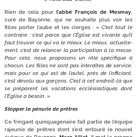
Rien de cela pour
l’ab­bé François de Mesmay
,
curé de Bayonne, qui ne sou­haite plus voir les
filles por­ter l’aube et les cierges : «
C’est tout le
contraire : c’est parce que l’Église est vivante qu’il
faut trou­ver ce qui va le mieux. Le mieux, actuel­le­
ment, c’est de relan­cer la par­ti­ci­pa­tion à la messe.
Pour cela, nous pro­po­sons un rôle spé­ci­fique à
cha­cun. Les filles ne sont pas inter­dites de ser­vice,
mais pour ce qui est de l’au­tel, près de l’of­fi­ciant,
c’est dévo­lu aux gar­çons. C’est à cet endroit-​là que
se pré­parent les voca­tions ecclé­sias­tiques dont
l’Église a besoin
. »
Stopper la pénu­rie de prêtres
Ce frin­gant quin­qua­gé­naire fait par­tie de l’é­quipe
rajeu­nie de prêtres dont s’est entou­ré le nou­vel