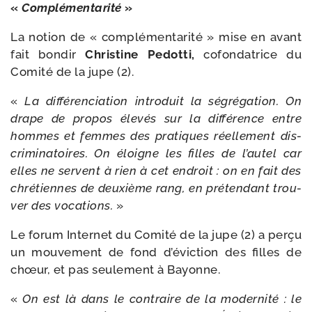
«
Complémentarité
»
La notion de « com­plé­men­ta­ri­té » mise en avant
fait bon­dir
Christine Pedotti,
cofon­da­trice du
Comité de la jupe (2).
«
La dif­fé­ren­cia­tion intro­duit la ségré­ga­tion. On
drape de pro­pos éle­vés sur la dif­fé­rence entre
hommes et femmes des pra­tiques réel­le­ment dis­
cri­mi­na­toires. On éloigne les filles de l’au­tel car
elles ne servent à rien à cet endroit : on en fait des
chré­tiennes de deuxième rang, en pré­ten­dant trou­
ver des voca­tions.
»
Le forum Internet du Comité de la jupe (2) a per­çu
un mou­ve­ment de fond d’é­vic­tion des filles de
chœur, et pas seule­ment à Bayonne.
«
On est là dans le contraire de la moder­ni­té : le