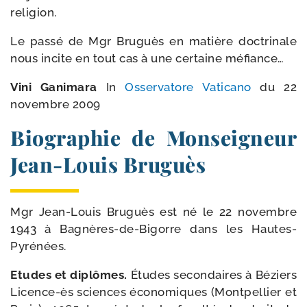
religion.
Le pas­sé de Mgr Bruguès en matière doc­tri­nale
nous incite en tout cas à une cer­taine méfiance…
Vini Ganimara
In
Osservatore Vaticano
du 22
novembre 2009
Biographie de Monseigneur
Jean-​Louis Bruguès
Mgr Jean-​Louis Bruguès est né le 22 novembre
1943 à Bagnères-​de-​Bigorre dans les Hautes-
Pyrénées.
Etudes et diplômes.
Études secon­daires à Béziers
Licence-​ès sciences éco­no­miques (Montpellier et