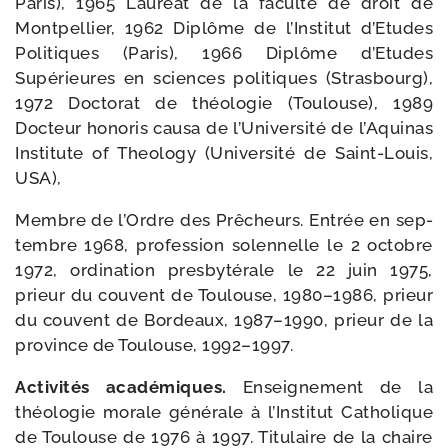
Paris), 1965 Lauréat de la facul­té de droit de
Montpellier, 1962 Diplôme de l’Institut d’Etudes
Politiques (Paris), 1966 Diplôme d’Etudes
Supérieures en sciences poli­tiques (Strasbourg),
1972 Doctorat de théo­lo­gie (Toulouse), 1989
Docteur hono­ris cau­sa de l’Université de l’Aquinas
Institute of Theology (Université de Saint-​Louis,
USA),
Membre de l’Ordre des Prêcheurs. Entrée en sep­
tembre 1968, pro­fes­sion solen­nelle le 2 octobre
1972, ordi­na­tion pres­by­té­rale le 22 juin 1975,
prieur du couvent de Toulouse, 1980–1986, prieur
du couvent de Bordeaux, 1987–1990, prieur de la
pro­vince de Toulouse, 1992–1997.
Activités aca­dé­miques.
Enseignement de la
théo­lo­gie morale géné­rale à l’Institut Catholique
de Toulouse de 1976 à 1997. Titulaire de la chaire