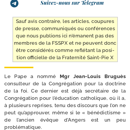
Suivez-nous sur Telegram
Sauf avis contraire, les articles, cou­pures
de presse, com­mu­ni­qués ou confé­rences
que nous publions ici n’é­manent pas des
membres de la FSSPX et ne peuvent donc
être consi­dé­rés comme reflé­tant la posi­
tion offi­cielle de la Fraternité Saint-​Pie X
Le Pape a nom­mé
Mgr Jean-​Louis Bruguès
consul­teur de la Congrégation pour la doc­trine
de la foi. Ce der­nier est déjà secré­taire de la
Congrégation pour l’é­du­ca­tion catho­lique, où il a,
à plu­sieurs reprises, tenu des dis­cours que l’on ne
peut qu’ap­prou­ver, même si le « béné­dic­tisme »
de l’an­cien évêque d’Angers est un peu
problématique.