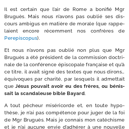
Il est cer­tain que l’air de Rome a boni­fié Mgr
Bruguès. Mais nous n’a­vons pas oublié ses dis­
cours ambi­gus en matière de morale (que rap­pe­
laient encore récem­ment nos confrères de
Perepiscopus
).
Et nous n’a­vons pas oublié non plus que Mgr
Bruguès a été pré­sident de la com­mis­sion doc­tri­
nale de la confé­rence épis­co­pale fran­çaise et qu’à
ce titre, il avait signé des textes que nous dirons…
équi­voques par cha­ri­té, par les­quels il admet­tait
que
Jésus pou­vait avoir eu des frères, ou bénis­
sait la scan­da­leuse bible Bayard
.
A tout pécheur misé­ri­corde et, en toute hypo­
thèse, je n’ai pas com­pé­tence pour juger de la foi
de Mgr Bruguès. Mais je connais mon caté­chisme
et je n’ai aucune envie d’adhé­rer à une nou­velle