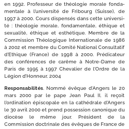
en 1992. Professeur de théo­lo­gie morale fon­da­
men­tale à l’université de Fribourg (Suisse), de
1997 à 2000. Cours dis­pen­sés dans cette uni­ver­si­
té : théo­lo­gie morale, fon­da­men­tale, éthique et
sexua­li­té, éthique et esthé­tique. Membre de la
Commission Théologique Internationale de 1986
à 2002 et membre du Comité National Consultatif
d’Ethique (France) de 1998 à 2000. Prédicateur
des confé­rences de carême à Notre-​Dame de
Paris de 1995 à 1997 Chevalier de l’Ordre de la
Légion d’Honneur, 2004
Responsabilités
. Nommé évêque d’Angers le 20
mars 2000 par le pape Jean Paul II, il reçoit
l’ordination épis­co­pale en la cathé­drale d’Angers
le 30 avril 2000 et prend pos­ses­sion cano­nique du
dio­cèse le même jour. Président de la
Commission doc­tri­nale des évêques de France de