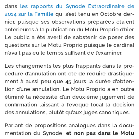
dans
les rap­ports du Synode Extraordinaire de
2014 sur la Famille
qui s’est tenu en Octobre der­
nier, puisque ses obser­va­tions pré­pa­rées étaient
anté­rieures à la publi­ca­tion du Motu Proprio d’hier.
Le public a été aver­ti de s’abs­te­nir de poser des
ques­tions sur le Motu Proprio puisque le car­di­nal
n’a­vait pas eu le temps suf­fi­sant de l’examiner.
Les chan­ge­ments les plus frap­pants dans la pro­
cé­dure d’an­nu­la­tion ont été de réduire dras­ti­que­
ment à aus­si peu que 45 jours la durée d’ob­ten­
tion d’une annu­la­tion. Le Motu Proprio a en outre
éli­mi­né la néces­si­té d’un deuxième juge­ment de
confir­ma­tion lais­sant à l’é­vêque local la déci­sion
des annu­la­tions, plu­tôt qu’aux juges canoniques.
Parlant de pro­po­si­tions ana­logues dans la docu­
men­ta­tion du Synode,
et non pas dans le Motu