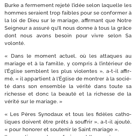
Burke a fer­me­ment reje­té l’i­dée selon laquelle les
hommes seraient trop faibles pour se confor­mer à
la loi de Dieu sur le mariage, affir­mant que Notre
Seigneur a assu­ré qu’Il nous donne à tous la grâce
dont nous avons besoin pour vivre selon Sa
volonté.
« Dans le moment actuel, où les attaques au
mariage et à la famille, y com­pris à l’in­té­rieur de
l’Église semblent les plus vio­lentes », a‑t-​il affir­
mé, « il appar­tient à l’Église de mon­trer à la socié­
té dans son ensemble la véri­té dans toute sa
richesse et donc la beau­té et la richesse de la
véri­té sur le mariage. »
« Les Pères Synodaux et tous les fidèles catho­
liques doivent être prêts à souf­frir », a‑t-​il ajou­té,
« pour hono­rer et sou­te­nir le Saint mariage ».