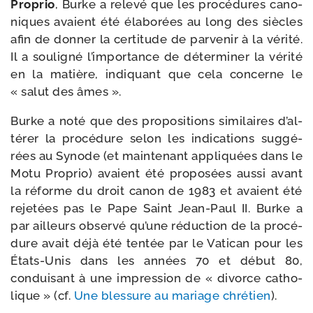
Proprio
, Burke a rele­vé que les pro­cé­dures cano­
niques avaient été éla­bo­rées au long des siècles
afin de don­ner la cer­ti­tude de par­ve­nir à la véri­té.
Il a sou­li­gné l’im­por­tance de déter­mi­ner la véri­té
en la matière, indi­quant que cela concerne le
« salut des âmes ».
Burke a noté que des pro­po­si­tions simi­laires d’al­
té­rer la pro­cé­dure selon les indi­ca­tions sug­gé­
rées au Synode (et main­te­nant appli­quées dans le
Motu Proprio) avaient été pro­po­sées aus­si avant
la réforme du droit canon de 1983 et avaient été
reje­tées pas le Pape Saint Jean-​Paul II. Burke a
par ailleurs obser­vé qu’une réduc­tion de la pro­cé­
dure avait déjà été ten­tée par le Vatican pour les
États-​Unis dans les années 70 et début 80,
condui­sant à une impres­sion de « divorce catho­
lique » (cf.
Une bles­sure au mariage chré­tien
).