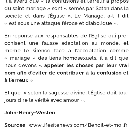
Il a aver­ti que « la confu­sions et l’er­reur à pro­pos
du saint mariage » sont « semés par Satan dans la
socié­té et dans l’Église ». Le Mariage, a‑t-​il dit
« est sous une attaque féroce et diabolique ».
En réponse aux res­pon­sables de l’Église qui pré­
co­nisent une fausse adap­ta­tion au monde, et
même le silence face à l’ac­cep­ta­tion comme
« mariage » des liens homo­sexuels, il a dit que
nous devons «
appe­ler les choses par leur vrai
nom afin d’é­vi­ter de contri­buer à la confu­sion et
à l’er­reur.
»
Et que, « selon la sagesse divine, l’Église doit tou­
jours dire la véri­té avec amour ».
John-​Henry-​Westen
Sources
: www​.life​si​te​news​.com/​B​e​n​o​i​t​-​e​t​-​m​o​i​.fr