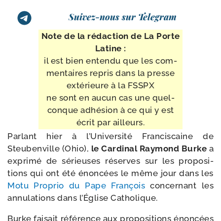
Suivez-nous sur Telegram
Note de la rédac­tion de La Porte
Latine :
il est bien enten­du que les com­
men­taires repris dans la presse
exté­rieure à la FSSPX
ne sont en aucun cas une quel­
conque adhé­sion à ce qui y est
écrit par ailleurs.
Parlant hier à l’Université Franciscaine de
Steubenville (Ohio),
le Cardinal Raymond Burke
a
expri­mé de sérieuses réserves sur les pro­po­si­
tions qui ont été énon­cées le même jour dans les
Motu Proprio du Pape François
concer­nant les
annu­la­tions dans l’Église Catholique.
Burke fai­sait réfé­rence aux pro­po­si­tions énon­cées