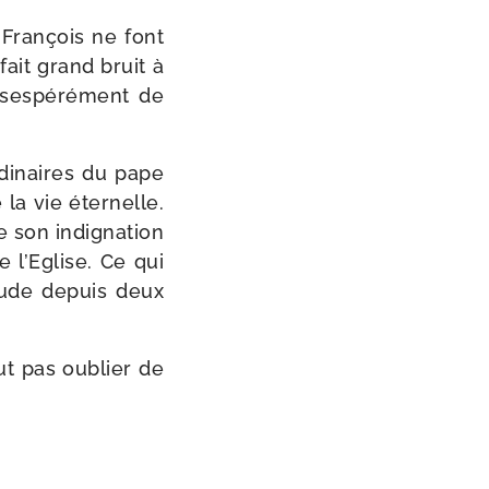
 François ne font
fait grand bruit à
ses­pé­ré­ment de
di­naires du pape
 la vie éter­nelle.
e son indi­gna­tion
 l’Eglise. Ce qui
­tude depuis deux
ut pas oublier de