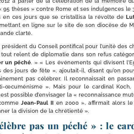
012 à par­ler de la célé­bra­tion de la mémoire d
« 95 thèses » contre Rome et ses indul­gences le 
 en ces jours que se cris­tal­li­sa la révolte de
Lu
n met­tant en ligne sur le site de son dio­cèse de
rande clarté.
s pré­sident du Conseil pon­ti­fi­cal pour l’unité des 
out relent de diplo­ma­tie dans son refus caté­go­r
er un péché
. » « Les évé­ne­ments qui divisent l’
 des jours de fête », ajoutait-​il, disant qu’on pou
ai­ne­ment pas célé­brer. Il recon­nais­sait en pas­s
nti-​œcuménisme ». Mais pour le car­di­nal Koch,
il est pos­sible d’envisager la « recon­nais­sance mut
 « comme
Jean-​Paul II
en 2000 », affir­mait alors le c
r la divi­sion de la chrétienté ».
élèbre pas un péché » : le car