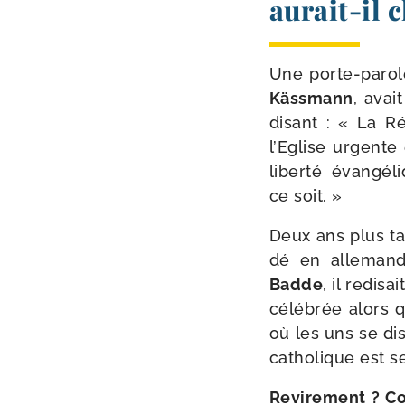
aurait-​il
Une porte-​parol
Kässmann
, avai
disant : « La R
l’Eglise urgente
liber­té évan­g
ce soit. »
Deux ans plus tar
dé en alle­mand
Badde
, il redi­s
célé­brée alors q
où les uns se dis
catho­lique est s
Revirement ? Co