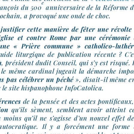
e
rançois du 500
anni­ver­saire de la Réforme d
o­chain, a pro­vo­qué une onde de choc.
s­ti­fier cette manière de fêter une révolte
Eglise et contre Rome par une céré­mo­nie
ne « Prière com­mune » catholico-​luthér
ide litur­gique de publi­ca­tion récente ? C’
h
, pré­sident dudit Conseil, qui s’y est ris­qué.
le même car­di­nal jugeait la démarche impos
ns pas célé­brer un péché
», disait-​il même 
e le site his­pa­no­phone InfoCatolica.
é­rences
de la pen­sée et des actes pon­ti­fi­caux
ion
qu’ils sèment, semblent avoir atteint ce
 moins qu’il ne s’agisse d’un nou­vel effet d
uto­cra­tique. Il y a for­cé­ment une forme