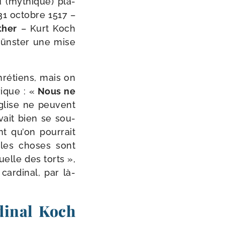
u (mythique) pla­
31 octobre 1517 –
ther
– Kurt Koch
 Münster une mise
chré­tiens, mais on
ique : «
Nous ne
Eglise ne peuvent
­vait bien se sou­
ant qu’on pour­rait
 les choses sont
uelle des torts »,
ar­di­nal, par là-​
dinal Koch