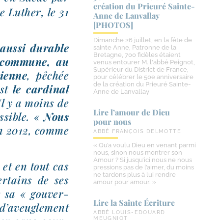
création du Prieuré Sainte-​
e Luther, le 31
Anne de Lanvallay
[PHOTOS]
Dimanche 26 juillet, en la fête de
 aus­si durable
sainte Anne, Patronne de la
Bretagne, 700 fidèles étaient
 com­mune, au
venus entourer M. l'abbé Peignot,
Supérieur du District de France,
ienne
, pêchée
pour célébrer le 50e anniversaire
de la création du Prieuré Sainte-
est
le car­di­nal
Anne de Lanvallay
 Il y a moins de
Lire l’amour de Dieu
­sible. «
Nous
pour nous
en 2012, comme
ABBÉ FRANÇOIS DELMOTTE
« Qu’a voulu Dieu en venant parmi
nous, sinon nous montrer son
Amour ? Si jusqu’ici nous ne nous
, et en tout cas
pressions pas de l’aimer, du moins
ne tardons plus à lui rendre
r­tains de ses
amour pour amour. »
e sa « gou­ver­
Lire la Sainte Écriture
 d’aveuglement
ABBÉ LOUIS-EDOUARD
MEUGNIOT