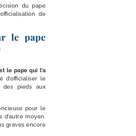
éci­sion du pape
ficialisation de
r le pape
e
st le pape qui l’a
 d’officialiser le
nt des pieds aux
en­cieuse pour le
 pas d’autre moyen.
plus graves encore