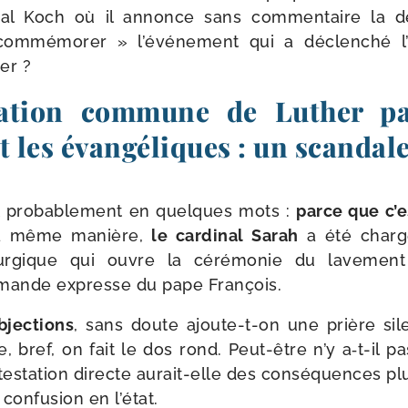
i­nal Koch où il annonce sans com­men­taire la d
om­mé­mo­rer » l’événement qui a déclen­ché l’of
er ?
ration commune de Luther pa
t les évangéliques : un scandal
 pro­ba­ble­ment en quelques mots :
parce que c’e
la même manière,
le car­di­nal Sarah
a été char­gé
tur­gique qui ouvre la céré­mo­nie du lave­me
mande expresse du pape François.
jec­tions
, sans doute ajoute-​t-​on une prière sil
fe, bref, on fait le dos rond. Peut-​être n’y a‑t-​il
tes­ta­tion directe aurait-​elle des consé­quences 
 confu­sion en l’état.