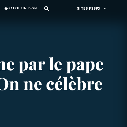
FAIRE UN DON
SITES FSSPX
e par le pape
On ne célèbre