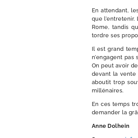
En atten­dant, l
que l’entretenir.
Rome, tan­dis qu
tordre ses pro­po
Il est grand tem
n’engagent pas son
On peut avoir de j
devant la vente 
abou­tit trop so
millénaires.
En ces temps tro
deman­der la grâc
Anne Dolhein