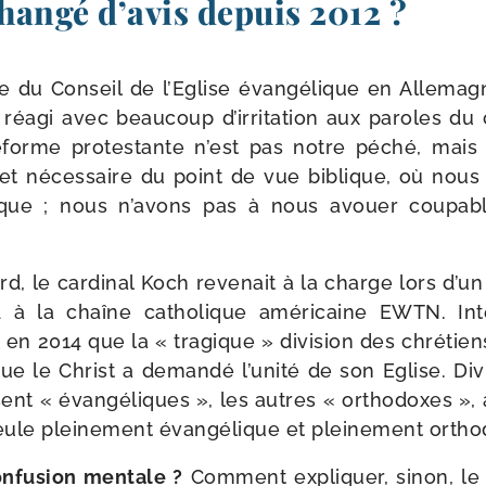
 changé d’avis depuis 2012 ?
e du Conseil de l’Eglise évan­gé­lique en Allema
t réagi avec beau­coup d’irritation aux paroles du 
éforme pro­tes­tante n’est pas notre péché, mai
 et néces­saire du point de vue biblique, où nous 
é­lique ; nous n’avons pas à nous avouer cou­pa
d, le car­di­nal Koch reve­nait à la charge lors d’un
 à la chaîne catho­lique amé­ri­caine EWTN. I
ait en 2014 que la « tra­gique » divi­sion des chré­tie
ue le Christ a deman­dé l’unité de son Eglise. Div
ent « évan­gé­liques », les autres « ortho­doxes », 
eule plei­ne­ment évan­gé­lique et plei­ne­ment orth
nfusion men­tale ?
Comment expli­quer, sinon, le