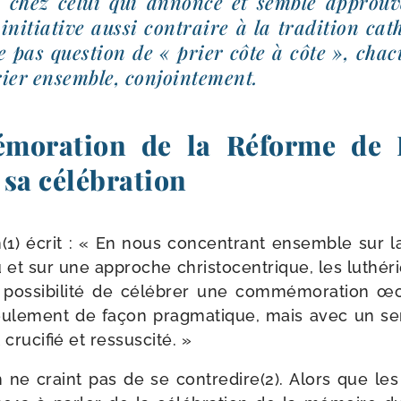
re chez celui qui annonce et semble approu­
ini­tia­tive aus­si contraire à la tra­di­tion cat
 pas ques­tion de « prier côte à côte », cha­
rier ensemble, conjointement.
moration de la Réforme de L
sa célébration
h(1) écrit : « En nous concen­trant ensemble sur la c
 et sur une approche chris­to­cen­trique, les luthé­r
pos­si­bi­li­té de célé­brer une com­mé­mo­ra­tion 
le­ment de façon prag­ma­tique, mais avec un se
 cru­ci­fié et ressuscité. »
ch ne craint pas de se contredire(2). Alors que les