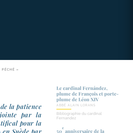
N PÉCHÉ »
Le cardinal Fernández,
plume de François et porte-​
plume de Léon XIV
e de la patience
ABBÉ ALAIN LORANS
jointe par la
Bibliographie du cardinal
Fernandez
­fi­cal pour la
e
 »
en Suède par
50
anniversaire de la