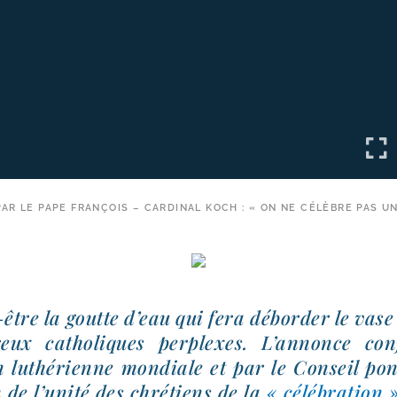
R LE PAPE FRANÇOIS – CARDINAL KOCH : « ON NE CÉLÈBRE PAS U
-​être la goutte d’eau qui fera débor­der le vas
eux catho­liques per­plexes. L’annonce con
 luthé­rienne mon­diale et par le Conseil pon­ti
n de l’unité des chré­tiens de la
« célé­bra­tion