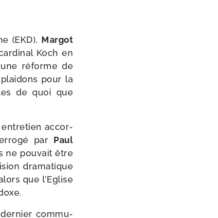
gne (EKD),
Margot
car­di­nal Koch en
s une réforme de
plai­dons pour la
bles de quoi que
 entre­tien accor­
nterrogé par
Paul
ns ne pou­vait être
ision dra­ma­tique
alors que l’Eglise
odoxe.
 der­nier com­mu­