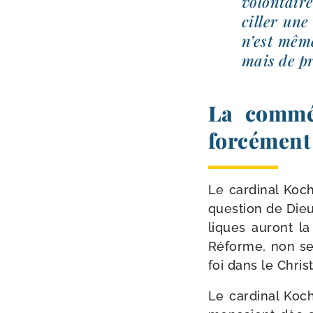
volon­tai
ciller une 
n’est même
mais de p
La commé
forcément 
Le car­di­nal Koc
ques­tion de Dieu
liques auront la 
Réforme, non seu
foi dans le Christ
Le car­di­nal Ko