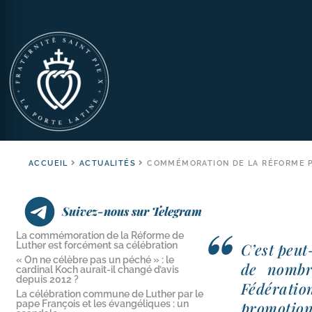
ACCUEIL
ACTUALITÉS
COMMÉMORATION DE LA RÉFORME PA
Suivez-nous sur Telegram
La commémoration de la Réforme de
Luther est forcément sa célébration
C’est peut
« On ne célèbre pas un péché » : le
de nom­br
cardinal Koch aurait-​il changé d’avis
depuis 2012 ?
Fédération
La célébration commune de Luther par le
pape François et les évangéliques : un
pro­mo­tio