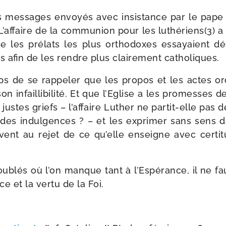
es mes­sages envoyés avec insis­tance par le pape
 L’affaire de la com­mu­nion pour les luthériens(3) a 
e les pré­lats les plus ortho­doxes essayaient dé
s afin de les rendre plus clai­re­ment catholiques.
ps de se rap­pe­ler que les pro­pos et les actes or
 infailli­bi­li­té. Et que l’Eglise a les pro­messes de
ustes griefs – l’affaire Luther ne partit-​elle pas d
des indul­gences ? – et les expri­mer sans sens de
u­vent au rejet de ce qu’elle enseigne avec cer­ti
u­blés où l’on manque tant à l’Espérance, il ne fa
e et la ver­tu de la Foi.