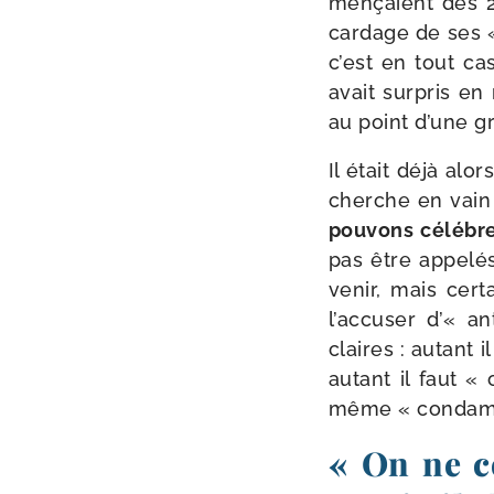
men­çaient dès 2
car­dage de ses 
c’est en tout cas
avait sur­pris e
au point d’une g
Il était déjà alor
cherche en vain t
pou­vons célé­br
pas être appe­lés
ve­nir, mais cer­t
l’accuser d’« a
claires : autant 
autant il faut
même « condam­ne
« On ne c