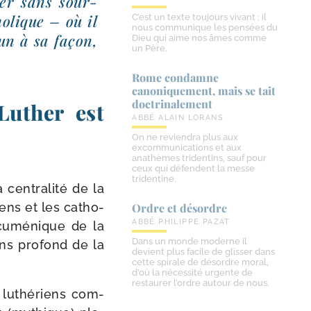
ver sans sour­
ho­lique – où il
C’est un texte toujours vivant ; il
nous communique les pensées du
cun à sa façon,
Dieu qui aime nos âmes comme
un Père.
Rome condamne
canoniquement, mais se tait
doctrinalement
uther est
ABBÉ ALAIN LORANS
On ne reviendra plus aux
excommunications et aux
anathèmes tridentins, sauf pour
ceux qui défendent la messe
tridentine.
en­tra­li­té de la
iens et les catho­
Ordre et désordre
ABBÉ PHILIPPE PAZAT
œcu­mé­nique de la
Dans un monde moderne il
ns pro­fond de la
devient plus facile de glisser dans
cette spirale de désordre moral,
d’où la nécessité urgente de
restaurer l’ordre autour de nous.
 luthé­riens com­