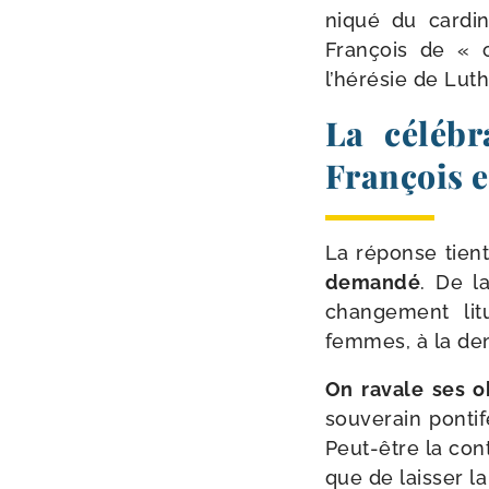
ni­qué du car­d
François de « c
l’hérésie de Luth
La céléb
François e
La réponse tient
deman­dé
. De 
chan­ge­ment li
femmes, à la de
On ravale ses ob
sou­ve­rain pon­ti
Peut-​être la con
que de lais­ser la