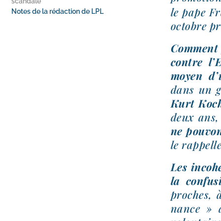
scandale
le pape F
Notes de la rédaction de LPL
octobre pr
Comment ju
contre l’
moyen d’u
dans un gu
Kurt Koc
deux ans, 
ne pou­vo
le rap­pell
Les inco­h
la confu­s
proches, à
nance » a