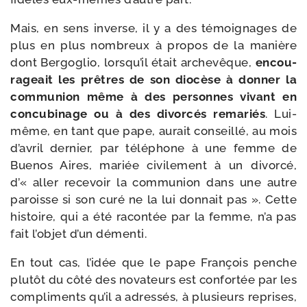
Mais, en sens inverse, il y a des témoi­gnages de
plus en plus nom­breux à pro­pos de la manière
dont Bergoglio, lorsqu’il était arche­vêque,
encou­
ra­geait les prêtres de son dio­cèse à don­ner la
com­mu­nion même à des per­sonnes vivant en
concu­bi­nage ou à des divor­cés rema­riés
. Lui-​
même, en tant que pape, aurait conseillé, au mois
d’avril der­nier, par télé­phone à une femme de
Buenos Aires, mariée civi­le­ment à un divor­cé,
d’« aller rece­voir la com­mu­nion dans une autre
paroisse si son curé ne la lui don­nait pas ». Cette
his­toire, qui a été racon­tée par la femme, n’a pas
fait l’objet d’un démenti.
En tout cas, l’i­dée que le pape François penche
plu­tôt du côté des nova­teurs est confor­tée par les
com­pli­ments qu’il a adres­sés, à plu­sieurs reprises,