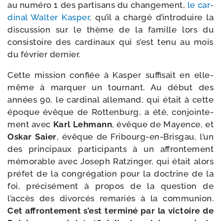
au numé­ro 1 des par­ti­sans du chan­ge­ment,
le car­
di­nal Walter Kasper
, qu’il a char­gé d’introduire la
dis­cus­sion sur le thème de la famille lors du
consis­toire des car­di­naux qui s’est tenu au mois
du février dernier.
Cette mis­sion confiée à Kasper suf­fi­sait en elle-​
même à mar­quer un tour­nant. Au début des
années 90, le car­di­nal alle­mand, qui était à cette
époque évêque de Rottenburg, a été, conjoin­te­
ment avec
Karl Lehmann
, évêque de Mayence, et
Oskar Saier
, évêque de Fribourg-​en-​Brisgau, l’un
des prin­ci­paux par­ti­ci­pants à un affron­te­ment
mémo­rable avec Joseph Ratzinger, qui était alors
pré­fet de la congré­ga­tion pour la doc­trine de la
foi, pré­ci­sé­ment à pro­pos de la ques­tion de
l’accès des divor­cés rema­riés à la com­mu­nion.
Cet affron­te­ment s’est ter­mi­né par la vic­toire de