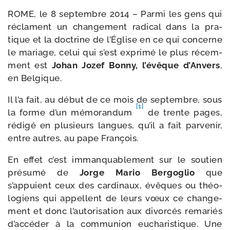
ROME, le 8 sep­tembre 2014 – Parmi les gens qui
réclament un chan­ge­ment radi­cal dans la pra­
tique et la doc­trine de l’Église en ce qui concerne
le mariage, celui qui s’est expri­mé le plus récem­
ment est
Johan Jozef Bonny, l’évêque d’Anvers
,
en Belgique.
Il l’a fait, au début de ce mois de sep­tembre, sous
[1]
la forme d’un mémo­ran­dum
de trente pages,
rédi­gé en plu­sieurs langues, qu’il a fait par­ve­nir,
entre autres, au pape François.
En effet c’est imman­qua­ble­ment sur le sou­tien
pré­su­mé de
Jorge Mario Bergoglio
que
s’appuient ceux des car­di­naux, évêques ou théo­
lo­giens qui appellent de leurs vœux ce chan­ge­
ment et donc l’autorisation aux divor­cés rema­riés
d’accéder à la com­mu­nion eucha­ris­tique. Une