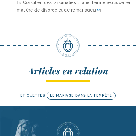
[« Concilier des ano­ma­lies : une her­mé­neu­tique en
matière de divorce et de rema­riage].
[
↩
]
Articles en relation
ETIQUETTES
LE MARIAGE DANS LA TEMPÊTE