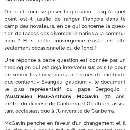
On peut donc se poser la ques­tion : jusqu’à quel
point est-​il jus­ti­fié de ran­ger François dans le
camp des nova­teurs, en ce qui concerne la ques­
tion de l’accès des divor­cés rema­riés à la com­mu­
nion ? Et si cette conver­gence existe, est-​elle
seule­ment occa­sion­nelle ou de fond ?
Une réponse à cette ques­tion est don­née par un
théo­lo­gien qui est déjà inter­ve­nu sur ce site pour
pré­sen­ter les nou­veau­tés en termes de méthode
que contient « Evangelii gau­dium », le docu­ment
le plus repré­sen­ta­tif du pape Bergoglio :
l’Australien Paul-​Anthony McGavin
, 70 ans,
prêtre du dio­cèse de Canberra et Goulburn, assis­
tant ecclé­sias­tique à l’Université de Canberra.
McGavin penche en faveur d’un chan­ge­ment et il