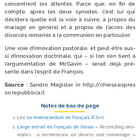
concentrent les attentes. Parce que, en fin de
compte, après les deux synodes, c’est lui qui
déci­de­ra quelle est la voie à suivre, à pro­pos du
mariage en géné­ral et à pro­pos de l’accès des
divor­cés rema­riés à la com­mu­nion en particulier.
Une voie d’innovation pas­to­rale, et peut-​être aus­
si d’innovation doc­tri­nale, qui – si l’on s’en tient à
l’argumentation de McGavin – serait déjà pré­
sente dans l’esprit de François.
Source
: Sandro Magister in http://​chie​sa​.espres​
so​.repub​bli​ca​.it
Notes de bas de page
Lire
ce memo­ran­dum en fran­çais ICI
[
↩
]
Large extrait en fran­çais de l’es­sai
«
Reconciling ano­
ma­lies : a her­me­neu­tic on divorce and remar­riage
»