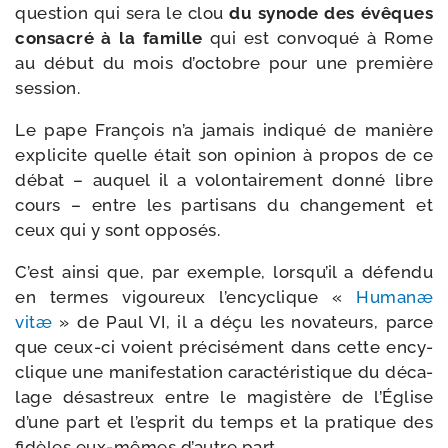
ques­tion qui sera le clou
du synode des évêques
consa­cré à la famille
qui est convo­qué à Rome
au début du mois d’octobre pour une pre­mière
session.
Le pape François n’a jamais indi­qué de manière
expli­cite quelle était son opi­nion à pro­pos de ce
débat – auquel il a volon­tai­re­ment don­né libre
cours – entre les par­ti­sans du chan­ge­ment et
ceux qui y sont opposés.
C’est ain­si que, par exemple, lorsqu’il a défen­du
en termes vigou­reux l’en­cy­clique «
Humanæ
vitæ
» de Paul VI, il a déçu les nova­teurs, parce
que ceux-​ci voient pré­ci­sé­ment dans cette ency­
clique une mani­fes­ta­tion carac­té­ris­tique du déca­
lage désas­treux entre le magis­tère de l’Église
d’une part et l’esprit du temps et la pra­tique des
fidèles eux-​mêmes d’autre part.