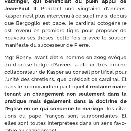
Ratzinger, qui béné­fi­ciait du plein appui de
Jean-​Paul II
. Pendant une ving­taine d’années,
Kasper n’est plus inter­ve­nu à ce sujet mais, depuis
que Bergoglio est pape, le car­di­nal octo­gé­naire
est reve­nu en pre­mière ligne pour pro­po­ser de
nou­veau ses thèses, cette fois-​ci avec le sou­tien
mani­feste du suc­ces­seur de Pierre.
Mgr Bonny, avant d’être nom­mé en 2009 évêque
du dio­cèse belge d’Anvers, a été un très proche
col­la­bo­ra­teur de Kasper au conseil pon­ti­fi­cal pour
l’u­ni­té des chré­tiens, que pré­si­dait ce car­di­nal. Et
dans le mémo­ran­dum par lequel
il réclame main­
te­nant un chan­ge­ment non seule­ment dans la
pra­tique mais éga­le­ment dans la doc­trine de
l’Église en ce qui concerne le mariage
, les cita­
tions du pape François sont sur­abon­dantes. Et
elles sont toutes inter­pré­tées dans un sens favo­
rable au changement.