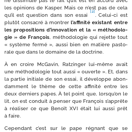
ne dis­si­mule pas le fait qu’il est en accord avec
les opi­nions de Kasper. Mais ce n’est pas de cela
[2]
qu’il est ques­tion dans son essai
. Celui-​ci est
plu­tôt consa­cré à mon­trer
l’affinité exis­tant entre
les pro­po­si­tions d’innovation et la « métho­do­lo­
gie » de François
, métho­do­lo­gie qui rejette tout
« sys­tème fer­mé », aus­si bien en matière pas­to­
rale que dans le domaine de la doctrine.
À en croire McGavin, Ratzinger lui-​même avait
une métho­do­lo­gie tout aus­si « ouverte ». Et, dans
la par­tie ini­tiale de son essai, il déve­loppe abon­
dam­ment le thème de cette affi­ni­té entre les
deux der­niers papes. À tel point que, lorsqu’on le
lit, on est conduit à pen­ser que François s’apprête
à réa­li­ser ce que Benoît XVI était lui aus­si prêt
à faire.
Cependant c’est sur le pape régnant que se