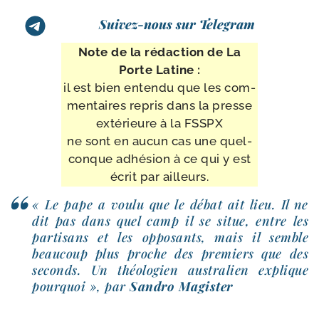
Suivez-nous sur Telegram
Note de la rédac­tion de La
Porte Latine :
il est bien enten­du que les com­
men­taires repris dans la presse
exté­rieure à la FSSPX
ne sont en aucun cas une quel­
conque adhé­sion à ce qui y est
écrit par ailleurs.
« Le pape a vou­lu que le débat ait lieu. Il ne
dit pas dans quel camp il se situe, entre les
par­ti­sans et les oppo­sants, mais il semble
beau­coup plus proche des pre­miers que des
seconds. Un théo­lo­gien aus­tra­lien explique
pour­quoi », par
Sandro Magister