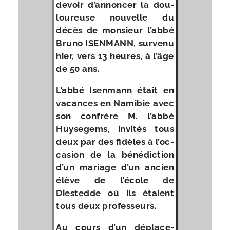
devoir d’an­non­cer la dou­
lou­reuse nou­velle du
décès de mon­sieur l’ab­bé
Bruno ISENMANN, sur­ve­nu
hier, vers 13 heures, à l’âge
de 50 ans.
L’abbé Isenmann était en
vacances en Namibie avec
son confrère M. l’ab­bé
Huysegems, invi­tés tous
deux par des fidèles à l’oc­
ca­sion de la béné­dic­tion
d’un mariage d’un ancien
élève de l’é­cole de
Diestedde où ils étaient
tous deux professeurs.
Au cours d’un dépla­ce­