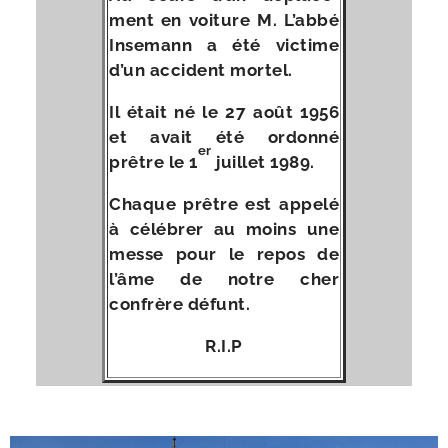
ment en voi­ture M. L’abbé
Insemann a été vic­time
d’un acci­dent mortel.
Il était né le 27 août 1956
et avait été ordon­né
er
prêtre le 1
juillet 1989.
Chaque prêtre est appe­lé
à célé­brer au moins une
messe pour le repos de
l’âme de notre cher
confrère défunt.
R.I.P