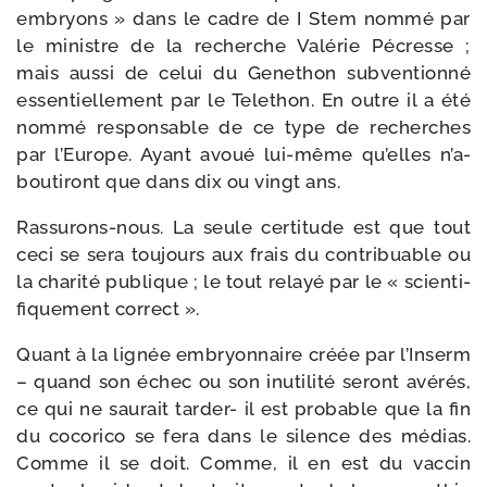
embryons » dans le cadre de I Stem nom­mé par
le ministre de la recherche Valérie Pécresse ;
mais aus­si de celui du Genethon sub­ven­tion­né
essen­tiel­le­ment par le Telethon. En outre il a été
nom­mé res­pon­sable de ce type de recherches
par l’Europe. Ayant avoué lui-​même qu’elles n’a­
bou­ti­ront que dans dix ou vingt ans.
Rassurons-​nous. La seule cer­ti­tude est que tout
ceci se sera tou­jours aux frais du contri­buable ou
la cha­ri­té publique ; le tout relayé par le « scien­ti­
fi­que­ment correct ».
Quant à la lignée embryon­naire créée par l’Inserm
– quand son échec ou son inuti­li­té seront avé­rés,
ce qui ne sau­rait tarder- il est pro­bable que la fin
du coco­ri­co se fera dans le silence des médias.
Comme il se doit. Comme, il en est du vac­cin