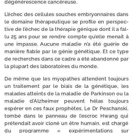
dégé­né­res­cence cancéreuse.
L’échec des cel­lules souches embryon­naires dans
le domaine thé­ra­peu­tique se pro­file en pers­pec­
tive de l’é­chec de la thé­ra­pie génique dont il a fal­
lu 25 ans pour se rendre compte qu’elle menait à
une impasse. Aucune mala­die n’a été gué­rie de
manière fiable par le génie géné­tique. Et ce type
de recherches dans ce cadre a été aban­don­né par
la plu­part des labo­ra­toires du monde.
De même que les myo­pathes attendent tou­jours
un trai­te­ment par le biais de la géné­tique, les
malades atteints de la mala­die de Parkinson ou la
mala­die d’Alzheimer peuvent hélas tou­jours
espé­rer en ces faux pro­phètes. Le Dr Peschanski,
tom­bé dans le pan­neau de l’es­croc Hwang qui
pré­ten­dait avoir clo­né un être humain, est char­gé
du pro­gramme « expé­ri­men­ta­tions sur