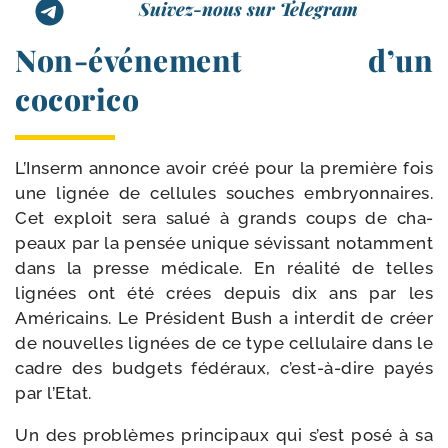
Suivez-nous sur Telegram
Non-​événement d’un
cocorico
L’Inserm annonce avoir créé pour la pre­mière fois
une lignée de cel­lules souches embryon­naires.
Cet exploit sera salué à grands coups de cha­
peaux par la pen­sée unique sévis­sant notam­ment
dans la presse médi­cale. En réa­li­té de telles
lignées ont été crées depuis dix ans par les
Américains. Le Président Bush a inter­dit de créer
de nou­velles lignées de ce type cel­lu­laire dans le
cadre des bud­gets fédé­raux, c’est-à-dire payés
par l’Etat.
Un des pro­blèmes prin­ci­paux qui s’est posé à sa