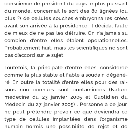
conscience de pré­sident du pays le plus puis­sant
du monde, concer­nait le sort des 80 lignées (ou
plus ?) de cel­lules souches embryon­naires crées
avant son arri­vée à la pré­si­dence. Il déci­da, faute
de mieux de ne pas les détruire. On n’a jamais su
com­bien d’entre elles étaient opé­ra­tion­nelles.
Probablement huit, mais les scien­ti­fiques ne sont
pas d’ac­cord sur le sujet.
Toutefois, la prin­ci­pale d’entre elles, consi­dé­rée
comme la plus stable et fiable a sou­dain dégé­né­
ré. En outre la tota­li­té d’entre elles pour des rai­
sons non connues sont conta­mi­nées (Nature
mede­cine du 23 jan­vier 2005 et Quotidien du
Médecin du 27 jan­vier 2005) . Personne à ce jour,
ne peut pré­tendre pré­voir ce que devien­dra ce
type de cel­lules implan­tées dans l’or­ga­nisme
humain hor­mis une pos­si­bi­li­té de rejet et de