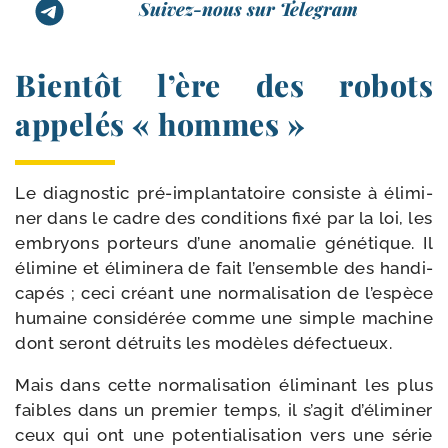
Suivez-nous sur Telegram
Bientôt l’ère des robots
appelés « hommes »
Le diag­nos­tic pré-​implantatoire consiste à éli­mi­
ner dans le cadre des condi­tions fixé par la loi, les
embryons por­teurs d’une ano­ma­lie géné­tique. Il
éli­mine et éli­mi­ne­ra de fait l’ensemble des han­di­
ca­pés ; ceci créant une nor­ma­li­sa­tion de l’espèce
humaine consi­dé­rée comme une simple machine
dont seront détruits les modèles défectueux.
Mais dans cette nor­ma­li­sa­tion éli­mi­nant les plus
faibles dans un pre­mier temps, il s’agit d’éliminer
ceux qui ont une poten­tia­li­sa­tion vers une série