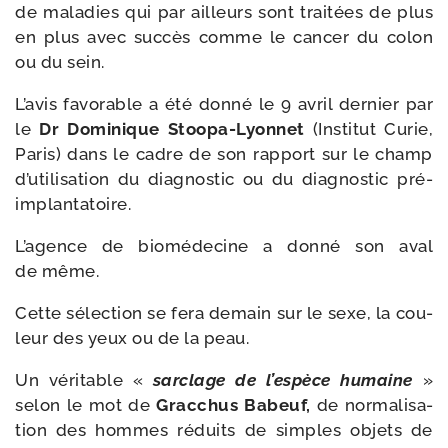
de mala­dies qui par ailleurs sont trai­tées de plus
en plus avec suc­cès comme le can­cer du colon
ou du sein.
L’avis favo­rable a été don­né le 9 avril der­nier par
le
Dr Dominique Stoopa-​Lyonnet
(Institut Curie,
Paris) dans le cadre de son rap­port sur le champ
d’utilisation du diag­nos­tic ou du diag­nos­tic pré-
implantatoire.
L’agence de bio­mé­de­cine a don­né son aval
de même.
Cette sélec­tion se fera demain sur le sexe, la cou­
leur des yeux ou de la peau.
Un véri­table «
sar­clage de l’espèce humaine
»
selon le mot de
Gracchus Babeuf,
de nor­ma­li­sa­
tion des hommes réduits de simples objets de