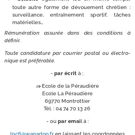
toute autre forme de dévoue­ment chré­tien :
sur­veillance, entraî­ne­ment spor­tif, tâches
matérielles…
Rémunération assu­rée dans des condi­tions à
définir.
Toute can­di­da­ture par cour­rier pos­tal ou élec­tro­
nique est pré­fé­rable.
-
par écrit
à :
Ecole de la Péraudière
Ecole La Péraudière
69770 Montrottier
Tél. :
04 74 70 13 26
- ou
par emai
l à :
lpc6@​wanadoo.​fr
en lais­sant les coor­don­nées