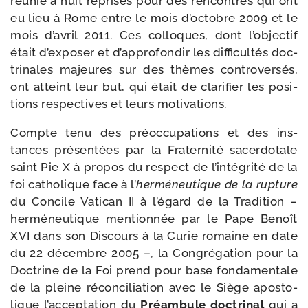
réunie à huit reprises pour des ren­contres qui ont
eu lieu à Rome entre le mois d’octobre 2009 et le
mois d’avril 2011. Ces col­loques, dont l’objectif
était d’exposer et d’approfondir les dif­fi­cul­tés doc­
tri­nales majeures sur des thèmes contro­ver­sés,
ont atteint leur but, qui était de cla­ri­fier les posi­
tions res­pec­tives et leurs motivations.
Compte tenu des pré­oc­cu­pa­tions et des ins­
tances pré­sen­tées par la Fraternité sacer­do­tale
saint Pie X à pro­pos du res­pect de l’intégrité de la
foi catho­lique face à l’
her­mé­neu­tique de la rup­ture
du Concile Vatican II à l’égard de la Tradition –
her­mé­neu­tique men­tion­née par le Pape Benoît
XVI dans son Discours à la Curie romaine en date
du 22 décembre 2005 –, la Congrégation pour la
Doctrine de la Foi prend pour base fon­da­men­tale
de la pleine récon­ci­lia­tion avec le Siège apos­to­
lique l’acceptation du
Préambule doc­tri­nal
qui a