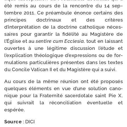
été remis au cours de la ren­contre du 14 sep­
tembre 2011. Ce pré­am­bule énonce cer­tains des
prin­cipes doc­tri­naux et des cri­tères
d’interprétation de la doc­trine catho­lique néces­
saires pour garan­tir la fidé­li­té au Magistère de
l’Église et au
sen­tire cum Ecclesia
, tout en lais­sant
ouvertes à une légi­time dis­cus­sion l’étude et
l’explication théo­lo­gique d’expressions ou de for­
mu­la­tions par­ti­cu­lières pré­sentes dans les textes
du Concile Vatican II et du Magistère qui a suivi.
Au cours de la même réunion ont été pro­po­sés
quelques élé­ments en vue d’une solu­tion cano­
nique pour la Fraternité sacer­do­tale saint Pie X,
qui sui­vrait la récon­ci­lia­tion éven­tuelle et
espérée.
Source
:
DICI