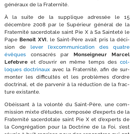
géné­raux de la Fraternité.
À la suite de la sup­plique adres­sée le 15
décembre 2008 par le Supérieur géné­ral de la
Fraternité sacer­do­tale saint Pie X à Sa Sainteté le
Pape
Benoît XVI
, le Saint-​Père avait pris la déci­
sion de
lever l’excommunication des quatre
évêques
consa­crés par
Monseigneur Marcel
Lefebvre
et d’ouvrir en même temps des
col­
loques doc­tri­naux
avec la Fraternité, afin de sur­
mon­ter les dif­fi­cul­tés et les pro­blèmes d’ordre
doc­tri­nal, et de par­ve­nir à la réduc­tion de la frac­
ture existante.
Obéissant à la volon­té du Saint-​Père, une com­
mis­sion mixte d’études, com­po­sée d’experts de la
Fraternité sacer­do­tale saint Pie X et d’experts de
la Congrégation pour la Doctrine de la Foi, s’est