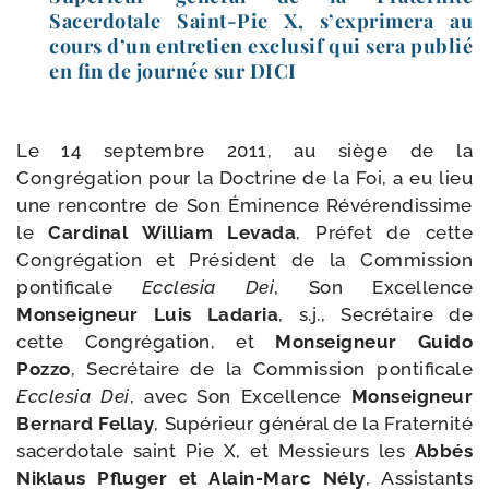
Sacerdotale Saint-​Pie X, s’exprimera au
cours d’un entre­tien exclu­sif qui sera publié
en fin de jour­née sur
DICI
Le 14 sep­tembre 2011, au siège de la
Congrégation pour la Doctrine de la Foi, a eu lieu
une ren­contre de Son Éminence Révérendissime
le
Cardinal William Levada
, Préfet de cette
Congrégation et Président de la Commission
pon­ti­fi­cale
Ecclesia Dei
, Son Excellence
Monseigneur Luis Ladaria
, s.j., Secrétaire de
cette Congrégation, et
Monseigneur Guido
Pozzo
, Secrétaire de la Commission pon­ti­fi­cale
Ecclesia Dei
, avec Son Excellence
Monseigneur
Bernard Fellay
, Supérieur géné­ral de la Fraternité
sacer­do­tale saint Pie X, et Messieurs les
Abbés
Niklaus Pfluger et Alain-​Marc Nély
, Assistants