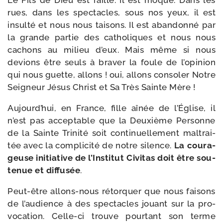
Le Fils de Dieu est raillé. Il est moqué. Dans les
rues, dans les spec­tacles, sous nos yeux, il est
insul­té et nous nous tai­sons. Il est aban­don­né par
la grande par­tie des catho­liques et nous nous
cachons au milieu d’eux. Mais même si nous
devions être seuls à bra­ver la foule de l’opinion
qui nous guette, allons ! oui, allons conso­ler Notre
Seigneur Jésus Christ et Sa Très Sainte Mère !
Aujourd’hui, en France, fille aînée de l’Église, il
n’est pas accep­table que la Deuxième Personne
de la Sainte Trinité soit conti­nuel­le­ment mal­trai­
tée avec la com­pli­ci­té de notre silence.
La cou­ra­
geuse ini­tia­tive de l’Institut Civitas doit être sou­
te­nue et dif­fu­sée
.
Peut-​être allons-​nous rétor­quer que nous fai­sons
de l’audience à des spec­tacles jouant sur la pro­
vo­ca­tion. Celle-​ci trouve pour­tant son terme