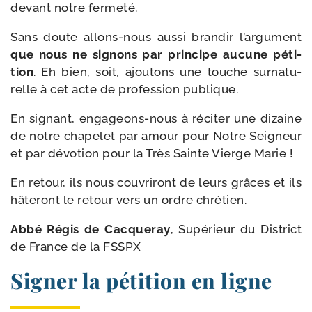
devant notre fermeté.
Sans doute allons-​nous aus­si bran­dir l’argument
que nous ne signons par prin­cipe aucune péti­
tion
. Eh bien, soit, ajou­tons une touche sur­na­tu­
relle à cet acte de pro­fes­sion publique.
En signant, engageons-​nous à réci­ter une dizaine
de notre cha­pe­let par amour pour Notre Seigneur
et par dévo­tion pour la Très Sainte Vierge Marie !
En retour, ils nous cou­vri­ront de leurs grâces et ils
hâte­ront le retour vers un ordre chrétien.
Abbé Régis de Cacqueray
, Supérieur du District
de France de la FSSPX
Signer la pétition en ligne