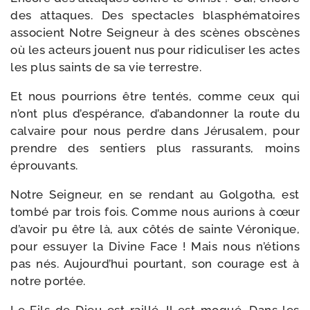
des attaques. Des spec­tacles blas­phé­ma­toires
asso­cient Notre Seigneur à des scènes obs­cènes
où les acteurs jouent nus pour ridi­cu­li­ser les actes
les plus saints de sa vie terrestre.
Et nous pour­rions être ten­tés, comme ceux qui
n’ont plus d’espérance, d’abandonner la route du
cal­vaire pour nous perdre dans Jérusalem, pour
prendre des sen­tiers plus ras­su­rants, moins
éprouvants.
Notre Seigneur, en se ren­dant au Golgotha, est
tom­bé par trois fois. Comme nous aurions à cœur
d’avoir pu être là, aux côtés de sainte Véronique,
pour essuyer la Divine Face ! Mais nous n’étions
pas nés. Aujourd’hui pour­tant, son cou­rage est à
notre portée.