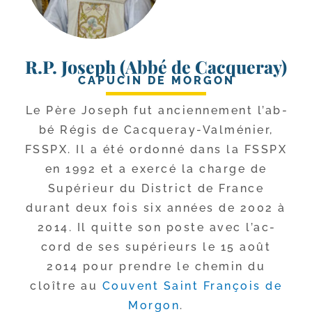
R.P. Joseph (Abbé de Cacqueray)
CAPUCIN DE MORGON
Le Père Joseph fut ancien­ne­ment l’ab­
bé Régis de Cacqueray-​Valménier,
FSSPX. Il a été ordon­né dans la FSSPX
en 1992 et a exer­cé la charge de
Supérieur du District de France
durant deux fois six années de 2002 à
2014. Il quitte son poste avec l’ac­
cord de ses supé­rieurs le 15 août
2014 pour prendre le che­min du
cloître au
Couvent Saint François de
Morgon
.