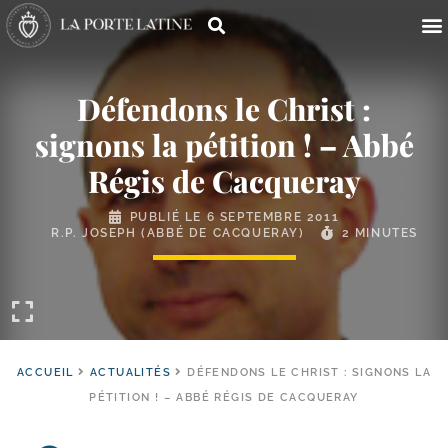
Défendons le Christ :
signons la pétition ! – Abbé
Régis de Cacqueray
PUBLIÉ LE
6 SEPTEMBRE 2011
R.P. JOSEPH (ABBÉ DE CACQUERAY)
2 MINUTES
ACCUEIL
ACTUALITÉS
DÉFENDONS LE CHRIST : SIGNONS LA
PÉTITION ! – ABBÉ RÉGIS DE CACQUERAY