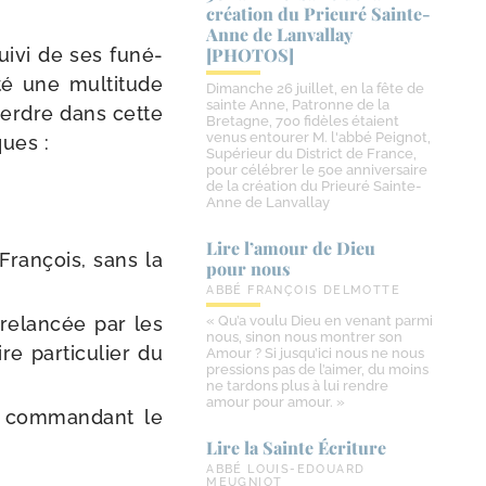
création du Prieuré Sainte-​
Anne de Lanvallay
i­vi de ses funé­
[PHOTOS]
té une mul­ti­tude
Dimanche 26 juillet, en la fête de
sainte Anne, Patronne de la
perdre dans cette
Bretagne, 700 fidèles étaient
venus entourer M. l'abbé Peignot,
ques :
Supérieur du District de France,
pour célébrer le 50e anniversaire
de la création du Prieuré Sainte-
Anne de Lanvallay
Lire l’amour de Dieu
 François, sans la
pour nous
ABBÉ FRANÇOIS DELMOTTE
 relan­cée par les
« Qu’a voulu Dieu en venant parmi
nous, sinon nous montrer son
 par­ti­cu­lier du
Amour ? Si jusqu’ici nous ne nous
pressions pas de l’aimer, du moins
ne tardons plus à lui rendre
amour pour amour. »
n com­man­dant le
Lire la Sainte Écriture
ABBÉ LOUIS-EDOUARD
MEUGNIOT