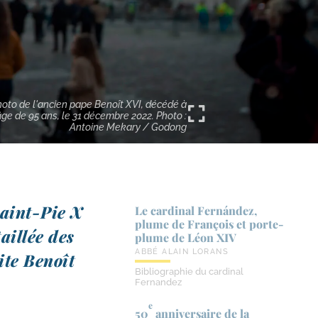
oto de l'ancien pape Benoît XVI, décédé à
âge de 95 ans, le 31 décembre 2022. Photo :
Antoine Mekary / Godong
Saint-​Pie X
Le cardinal Fernández,
plume de François et porte-​
taillée des
plume de Léon XIV
ABBÉ ALAIN LORANS
ite Benoît
Bibliographie du cardinal
Fernandez
e
50
anniversaire de la