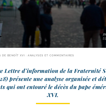
Ph
l'
 DE BENOÎT XVI : ANALYSES ET COMMENTAIRES
e Lettre d’in­for­ma­tion de la Fraternité 
8) pré­sente une ana­lyse orga­ni­sée et dé
nts qui ont entou­ré le décès du pape émé­r
XVI.