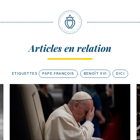
Articles en relation
ETIQUETTES
PAPE FRANÇOIS
,
BENOÎT XVI
,
DICI