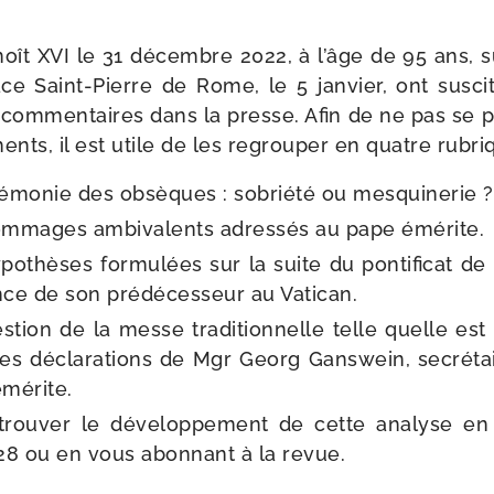
ît XVI le 31 dé­cembre 2022, à l’âge de 95 ans, su
ace Saint-​Pierre de Rome, le 5 jan­vier, ont sus­ci­
e com­men­taires dans la presse. Afin de ne pas se 
ts, il est utile de les regrou­per en quatre rubri
é­mo­nie des obsèques : so­briété ou mesquinerie ?
m­mages ambi­va­lents adres­sés au pape émérite.
o­thèses for­mu­lées sur la suite du pon­ti­fi­cat de
nce de son prédéces­seur au Vatican.
s­tion de la messe tradi­tionnelle telle quelle est
es décla­ra­tions de Mgr Georg Ganswein, secré­taire
mérite.
rou­ver le déve­lop­pe­ment de cette ana­lyse e
28 ou en vous abon­nant à la revue.