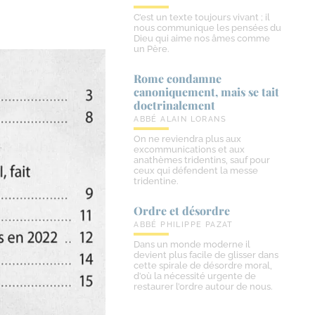
C’est un texte toujours vivant ; il
nous communique les pensées du
Dieu qui aime nos âmes comme
un Père.
Rome condamne
canoniquement, mais se tait
doctrinalement
ABBÉ ALAIN LORANS
On ne reviendra plus aux
excommunications et aux
anathèmes tridentins, sauf pour
ceux qui défendent la messe
tridentine.
Ordre et désordre
ABBÉ PHILIPPE PAZAT
Dans un monde moderne il
devient plus facile de glisser dans
cette spirale de désordre moral,
d’où la nécessité urgente de
restaurer l’ordre autour de nous.