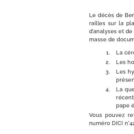
Le décès de Beno
railles sur la pl
d’ana­lyses et d
masse de docu­men
La cér
Les ho
Les hyp
pré­se
La que
récent
pape é
Vous pou­vez ret
numé­ro DICI n°4