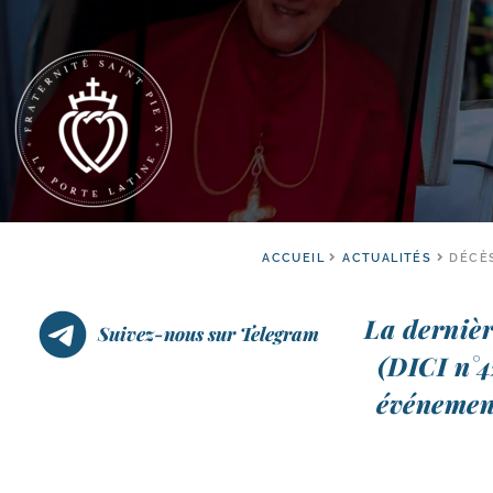
ACCUEIL
ACTUALITÉS
DÉCÈS
La der­nièr
Suivez-nous sur Telegram
(DICI n°42
évé­ne­me