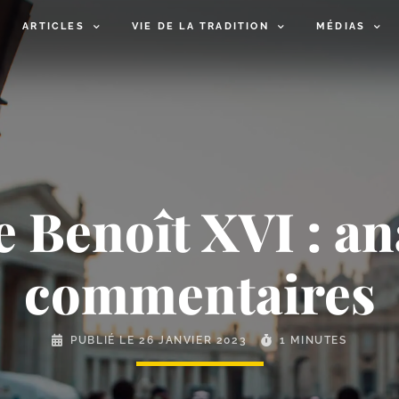
ARTICLES
VIE DE LA TRADITION
MÉDIAS
 Benoît XVI : an
commentaires
PUBLIÉ LE
26 JANVIER 2023
1 MINUTES