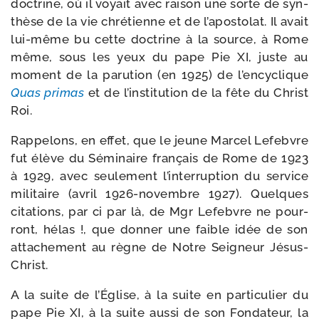
doc­trine, où il voyait avec rai­son une sorte de syn­
thèse de la vie chré­tienne et de l’apostolat. Il avait
lui-​même bu cette doc­trine à la source, à Rome
même, sous les yeux du pape Pie XI, juste au
moment de la paru­tion (en 1925) de l’encyclique
Quas pri­mas
et de l’institution de la fête du Christ
Roi.
Rappelons, en effet, que le jeune Marcel Lefebvre
fut élève du Séminaire fran­çais de Rome de 1923
à 1929, avec seule­ment l’interruption du ser­vice
mili­taire (avril 1926-​novembre 1927). Quelques
cita­tions, par ci par là, de Mgr Lefebvre ne pour­
ront, hélas !, que don­ner une faible idée de son
atta­che­ment au règne de Notre Seigneur Jésus-
Christ.
A la suite de l’Église, à la suite en par­ti­cu­lier du
pape Pie XI, à la suite aus­si de son Fondateur, la