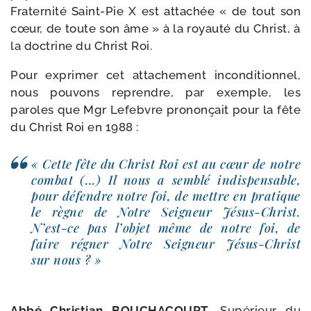
Fraternité Saint-​Pie X est atta­chée « de tout son
cœur, de toute son âme » à la royau­té du Christ, à
la doc­trine du Christ Roi.
Pour expri­mer cet atta­che­ment incon­di­tion­nel,
nous pou­vons reprendre, par exemple, les
paroles que Mgr Lefebvre pro­non­çait pour la fête
du Christ Roi en 1988 :
« Cette fête du Christ Roi est au cœur de notre
com­bat (…) Il nous a sem­blé indis­pen­sable,
pour défendre notre foi, de mettre en pra­tique
le règne de Notre Seigneur Jésus-​Christ.
N’est-ce pas l’objet même de notre foi, de
faire régner Notre Seigneur Jésus-​Christ
sur nous ? »
Abbé Christian BOUCHACOURT
, Supérieur du