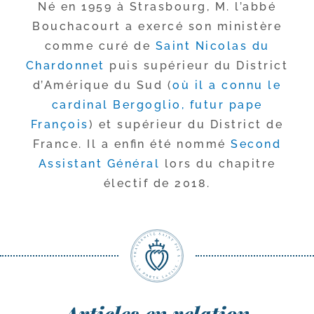
Né en 1959 à Strasbourg, M. l’ab­bé
Bouchacourt a exer­cé son minis­tère
comme curé de
Saint Nicolas du
Chardonnet
puis supé­rieur du District
d’Amérique du Sud (
où il a connu le
car­di­nal Bergoglio, futur pape
François
) et supé­rieur du District de
France. Il a enfin été nom­mé
Second
Assistant Général
lors du cha­pitre
élec­tif de 2018.