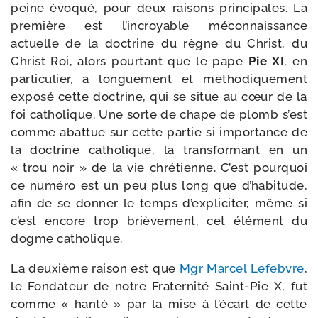
peine évo­qué, pour deux rai­sons prin­ci­pales. La
pre­mière est l’incroyable mécon­nais­sance
actuelle de la doc­trine du règne du Christ, du
Christ Roi, alors pour­tant que le pape
Pie XI
, en
par­ti­cu­lier, a lon­gue­ment et métho­di­que­ment
expo­sé cette doc­trine, qui se situe au cœur de la
foi catho­lique. Une sorte de chape de plomb s’est
comme abat­tue sur cette par­tie si impor­tance de
la doc­trine catho­lique, la trans­for­mant en un
« trou noir » de la vie chré­tienne. C’est pour­quoi
ce numé­ro est un peu plus long que d’habitude,
afin de se don­ner le temps d’expliciter, même si
c’est encore trop briè­ve­ment, cet élé­ment du
dogme catholique.
La deuxième rai­son est que
Mgr Marcel Lefebvre
,
le Fondateur de notre Fraternité Saint-​Pie X, fut
comme « han­té » par la mise à l’écart de cette