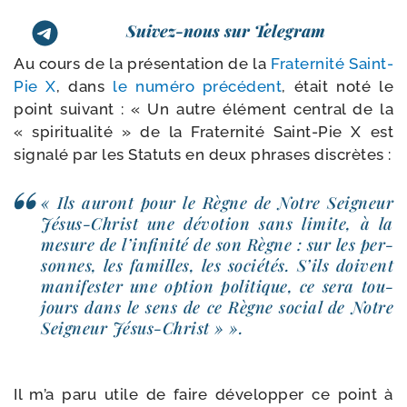
Suivez-nous sur Telegram
Au cours de la pré­sen­ta­tion de la
Fraternité Saint-​
Pie X
, dans
le numé­ro pré­cé­dent
, était noté le
point sui­vant : « Un autre élé­ment cen­tral de la
« spi­ri­tua­li­té » de la Fraternité Saint-​Pie X est
signa­lé par les Statuts en deux phrases discrètes :
« Ils auront pour le Règne de Notre Seigneur
Jésus-​Christ une dévo­tion sans limite, à la
mesure de l’infinité de son Règne : sur les per­
sonnes, les familles, les socié­tés. S’ils doivent
mani­fes­ter une option poli­tique, ce sera tou­
jours dans le sens de ce Règne social de Notre
Seigneur Jésus-Christ » ».
Il m’a paru utile de faire déve­lop­per ce point à