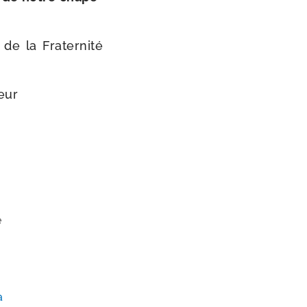
 de la Fraternité
eur
t
é
s
a