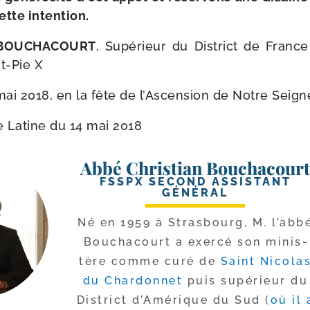
cette intention.
n BOUCHACOURT
, Supérieur du District de France
-​Pie X
mai 2018, en la fête de l’Ascension de Notre Seign
e Latine du 14 mai 2018
Abbé Christian Bouchacour
FSSPX SECOND ASSISTANT
GÉNÉRAL
Né en 1959 à Strasbourg, M. l’ab­b
Bouchacourt a exer­cé son minis­
tère comme curé de
Saint Nicola
du Chardonnet
puis supé­rieur du
District d’Amérique du Sud (
où il 