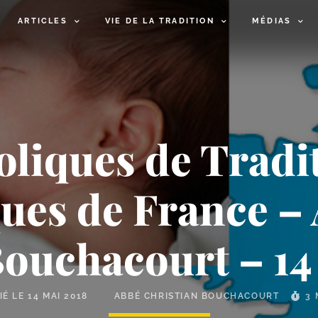
ARTICLES
VIE DE LA TRADITION
MÉDIAS
liques de Tradi
ues de France – A
Bouchacourt – 14
IÉ LE
14 MAI 2018
ABBÉ CHRISTIAN BOUCHACOURT
3 