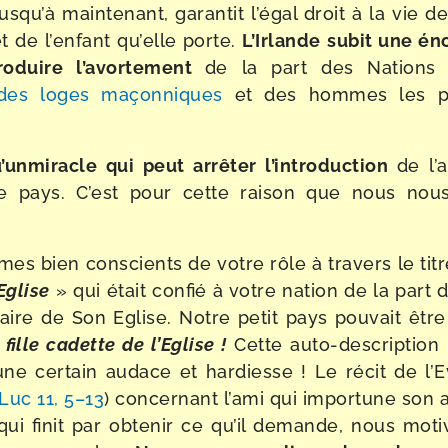
us­qu’à main­te­nant, garan­tit l’é­gal droit à la vie
t de l’en­fant qu’elle porte.
L’Irlande
subit une én
ro­duire l’a­vor­te­ment
de la part des Nations 
des loges maçon­niques
et des hommes les pl
.
u
’
un
miracle qui peut arrê­ter l’in­tro­duc­tion
de l’a
e pays. C’est pour cette rai­son que nous nous
s bien conscients de votre rôle à tra­vers le tit
E
glise
» qui était confié à votre nation de la part 
­diaire de Son Eglise. Notre petit pays pou­vait être
 fille cadette de l’Eglise !
Cette auto-​description
une cer­tain audace et har­diesse ! Le récit de l’
Luc 11, 5–13
) concer­nant l’a­mi qui impor­tune son 
qui finit par obte­nir ce qu’il demande, nous mot