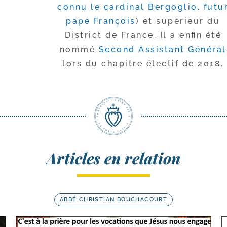
connu le car­di­nal Bergoglio, futu
pape François
) et supé­rieur du
District de France. Il a enfin été
nom­mé
Second Assistant Général
lors du cha­pitre élec­tif de 2018.
Articles en relation
ABBÉ CHRISTIAN BOUCHACOURT