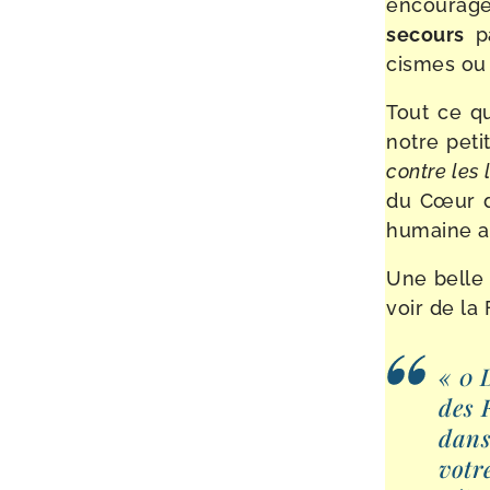
encou­rag
secours
pa
cismes ou 
Tout ce qu
notre peti
contre les
du Cœur de
humaine au
Une belle 
voir de la 
« 0 D
des 
dan
votr