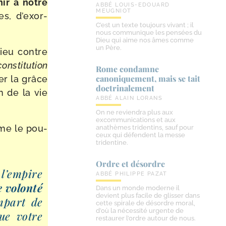
ni
r
à
notre
ABBÉ LOUIS-EDOUARD
MEUGNIOT
es, d’exor­
C’est un texte toujours vivant ; il
nous communique les pensées du
Dieu qui aime nos âmes comme
un Père.
Dieu contre
consti
tution
Rome condamne
canoniquement, mais se tait
er la grâce
doctrinalement
n de la vie
ABBÉ ALAIN LORANS
On ne reviendra plus aux
excommunications et aux
me le pou­
anathèmes tridentins, sauf pour
ceux qui défendent la messe
tridentine.
Ordre et désordre
i l’empire
ABBÉ PHILIPPE PAZAT
 volon­té
Dans un monde moderne il
devient plus facile de glisser dans
m­part de
cette spirale de désordre moral,
d’où la nécessité urgente de
que votre
restaurer l’ordre autour de nous.