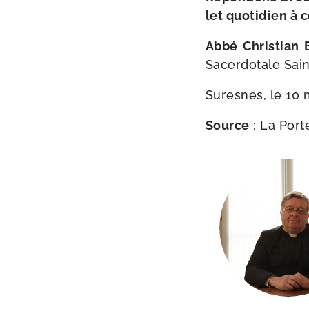
let quo­ti­dien à 
Abbé Christia
Sacerdotale Saint
Suresnes, le 10 
Source
:
La Port