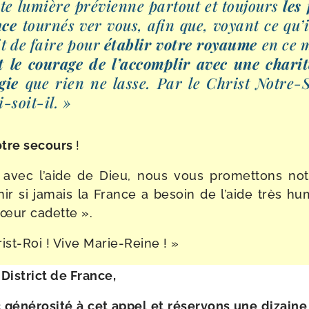
ste lumière pré­vienne par­tout et tou­jours
les 
nce
tour­nés ver vous, afin que, voyant ce qu’
ait de faire pour
éta­blir votre
royaume
en ce 
t le cou­rage de l’ac­com­plir avec une cha­ri­
­gie
que rien ne lasse. Par le Christ Notre-​
i-soit-il. »
otre secours
!
 avec l’aide de Dieu, nous vous pro­met­tons not
e­nir si jamais la France a besoin de l’aide très h
sœur cadette ».
ist-​Roi ! Vive Marie-Reine ! »
 District de France,
éné­ro­si­té à cet appel et réser­vons une dizaine