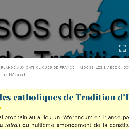
’IRLANDE AUX CATHOLIQUES DE FRANCE – AIDONS-LES !, ABBÉ C. 
14 MAI 2018
des catholiques de Tradition d’
i pro­chain aura lieu un réfé­ren­dum en Irlande p
ou
retrait
du hui­tième amen­de­ment de la consti­tu­