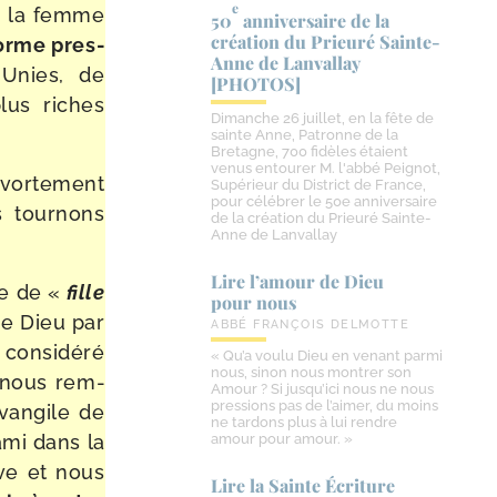
e
 de la femme
50
anniversaire de la
création du Prieuré Sainte-​
orme pres­
Anne de Lanvallay
Unies, de
[PHOTOS]
us riches
Dimanche 26 juillet, en la fête de
sainte Anne, Patronne de la
Bretagne, 700 fidèles étaient
venus entourer M. l'abbé Peignot,
­vor­te­ment
Supérieur du District de France,
pour célébrer le 50e anniversaire
 tour­nons
de la création du Prieuré Sainte-
Anne de Lanvallay
Lire l’amour de Dieu
re de «
fi
lle
pour nous
de Dieu par
ABBÉ FRANÇOIS DELMOTTE
 consi­dé­ré
« Qu’a voulu Dieu en venant parmi
nous, sinon nous montrer son
 nous rem­
Amour ? Si jusqu’ici nous ne nous
pressions pas de l’aimer, du moins
Evangile de
ne tardons plus à lui rendre
ami dans la
amour pour amour. »
ive et nous
Lire la Sainte Écriture