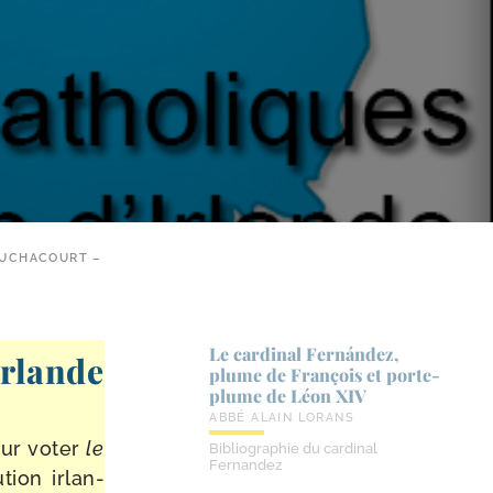
BOUCHACOURT –
Le cardinal Fernández,
Irlande
plume de François et porte-​
plume de Léon XIV
ABBÉ ALAIN LORANS
our voter
le
Bibliographie du cardinal
Fernandez
tion irlan­