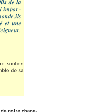
fils de la
il impor­
monde,ils
té et une
Seigneur.
re sou­tien
umble de sa
 de notre cha­pe­