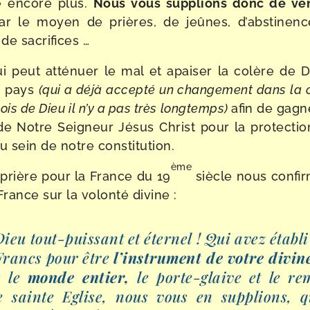
e encore plus.
Nous
vo
u
s sup­plio
n
s
donc de
ve
r le moyen de prières, de jeûnes, d’abs­ti­nenc
de sacrifices …
i peut atté­nuer le mal et apai­ser la colère de 
t pays
(qui a déjà
a
cce
pt
é
un
chan­ge­ment
dans la
lois
de
Dieu
il n’y a pas très
long­temps)
afin de gagn
 Notre Seigneur Jésus Christ pour la pro­tec­tio
 sein de notre constitution.
ème
prière pour la France du 19
siècle nous confir
France sur la volon­té divine :
ieu tout-​puissant et éter­nel ! Qui avez éta­bl
Francs pour être
l’ins­tru­ment
de votre divine
s le
monde entier
,
le porte-​glaive et le re
e sainte Eglise, nous vous en sup­plions, 