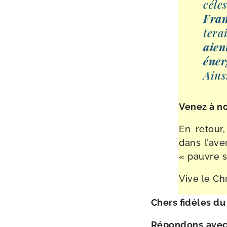
céle
Fra
te­r
aien
éner
Ains
Venez
à
n
En retour,
dans l’a­v
« pauvre 
Vive le Chr
Chers fidèles du
Répondons avec g