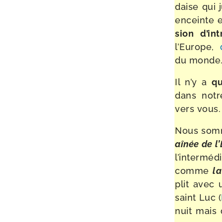
daise qui j
enceinte e
sion d’in­t
l’Europe,
du monde
Il n’y a
q
dans notr
vers vous.
Nous somme
aînée
de l’
l’in­ter­mé
comme
la
plit avec 
saint Luc (
nuit mais 