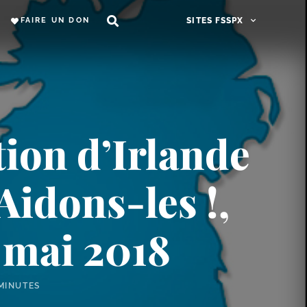
FAIRE UN DON
SITES FSSPX
tion d’Irlande
idons-​les !,
 mai 2018
MINUTES