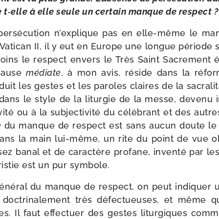
 t‑elle à elle seule un cer­tain manque de respect 
er­sé­cu­tion n’ex­plique pas en elle-​même le ma
 Vatican II, il y eut en Europe une longue période
moins le res­pect envers le Très Saint Sacrement é
 cause
médiate
, à mon avis, réside dans la réfor
éduit les gestes et les paroles claires de la sacra­li
r dans le style de la litur­gie de la messe, deve­nu i
vi­té ou à la sub­jec­ti­vi­té du célé­brant et des autres
e
du manque de res­pect est sans aucun doute le
ans la main lui-​même, un rite du point de vue obj
sez banal et de carac­tère pro­fane, inven­té par les 
ristie est un pur symbole.
é­ral du manque de res­pect, on peut indi­quer u
n doc­tri­na­le­ment très défec­tueuses, et même q
es. Il faut effec­tuer des gestes litur­giques com