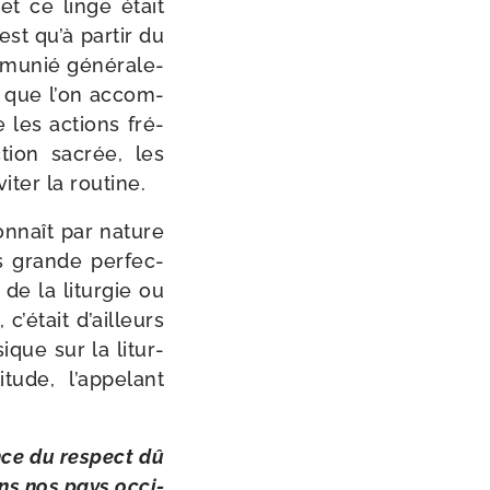
t ce linge était
est qu’à par­tir du
mu­nié géné­ra­le­
it que l’on accom­
e les actions fré­
ction sacrée, les
i­ter la routine.
 connaît par nature
s grande per­fec­
 de la litur­gie ou
’é­tait d’ailleurs
ique sur la litur­
ude, l’ap­pe­lant
nce du res­pect dû
ans nos pays occi­