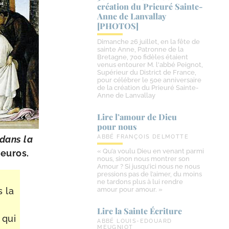
création du Prieuré Sainte-​
Anne de Lanvallay
[PHOTOS]
Dimanche 26 juillet, en la fête de
sainte Anne, Patronne de la
Bretagne, 700 fidèles étaient
venus entourer M. l'abbé Peignot,
Supérieur du District de France,
pour célébrer le 50e anniversaire
de la création du Prieuré Sainte-
Anne de Lanvallay
Lire l’amour de Dieu
pour nous
ABBÉ FRANÇOIS DELMOTTE
 dans la
« Qu’a voulu Dieu en venant parmi
 euros.
nous, sinon nous montrer son
Amour ? Si jusqu’ici nous ne nous
pressions pas de l’aimer, du moins
ne tardons plus à lui rendre
s la
amour pour amour. »
Lire la Sainte Écriture
 qui
ABBÉ LOUIS-EDOUARD
MEUGNIOT