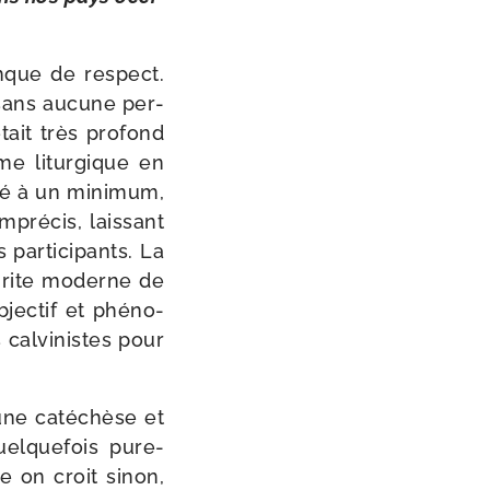
?
nque de res­pect.
 sans aucune per­
tait très pro­fond
me litur­gique en
­té à un mini­mum,
mpré­cis, lais­sant
 par­ti­ci­pants. La
 rite moderne de
ec­tif et phé­no­
cal­vi­nistes pour
ne caté­chèse et
uel­que­fois pure­
me on croit sinon,