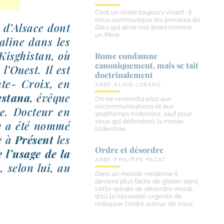
C’est un texte toujours vivant ; il
nous communique les pensées du
e d’Alsace dont
Dieu qui aime nos âmes comme
un Père.
taline dans les
 Kisghistan, où
Rome condamne
canoniquement, mais se tait
l’Ouest. Il est
doctrinalement
nte- Croix, en
ABBÉ ALAIN LORANS
estana
, évêque
On ne reviendra plus aux
excommunications et aux
elle. Docteur en
anathèmes tridentins, sauf pour
ceux qui défendent la messe
 y a été nom­mé
tridentine.
ue à
Présent
les
Ordre et désordre
 l’u­sage de la
ABBÉ PHILIPPE PAZAT
e, selon lui, au
Dans un monde moderne il
devient plus facile de glisser dans
cette spirale de désordre moral,
d’où la nécessité urgente de
restaurer l’ordre autour de nous.