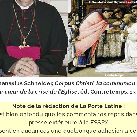
hanasius Schneider,
Corpus Christi, la com­mu­nion
 cœur de la crise de l’Eglise
, éd. Contretemps, 13
Note de la rédac­tion de La Porte Latine :
est bien enten­du que les com­men­taires repris dan
presse exté­rieure à la FSSPX
sont en aucun cas une quel­conque adhé­sion à ce