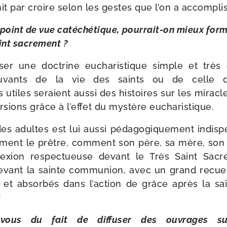
init par croire selon les gestes que l’on a accomplis
oint de vue caté­ché­tique, pourrait-​on mieux for­
int sacre­ment ?
n­ser une doc­trine eucha­ris­tique simple et très
vants de la vie des saints ou de celle d’
s utiles seraient aus­si des his­toires sur les miracl
­sions grâce à l’ef­fet du mys­tère eucharistique.
s adultes est lui aus­si péda­go­gi­que­ment indis­pen
­ment le prêtre, com­ment son père, sa mère, son 
lexion res­pec­tueuse devant le Très Saint Sacr
e­vant la sainte com­mu­nion, avec un grand recuei
s et absor­bés dans l’ac­tion de grâce après la sa
!
vous du fait de dif­fu­ser des ouvrages s