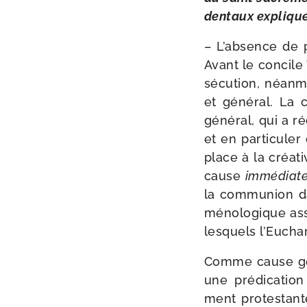
den­taux explique
– L’absence de p
Avant le concile
sé­cu­tion, néan­
et géné­ral. La
géné­ral, qui a r
et en par­ti­cu­le
place à la créa­ti­
cause
immé­diat
la com­mu­nion d
mé­no­lo­gique as
les­quels l’Eucha
Comme cause gén
une pré­di­ca­tio
ment pro­tes­tant