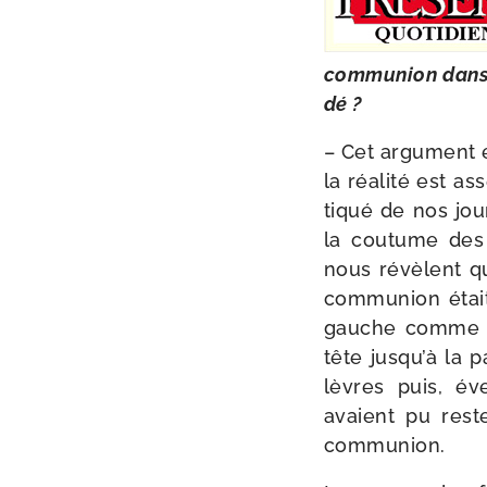
com­mu­nion dans 
dé ?
– Cet argu­ment e
la réa­li­té est a
ti­qué de nos jou
la cou­tume des p
nous révèlent que
com­mu­nion éta
gauche comme on l
tête jus­qu’à la 
lèvres puis, éve
avaient pu res­
communion.