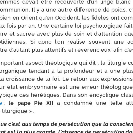
mmes devait être recou­verte d’un linge blanc e
com­mu­nion. Il y a une autre dif­fé­rence de poids, c’
i bien en Orient qu’en Occident, les fidèles ont com­
fois par an. Une cer­taine loi psy­cho­lo­gique fa
are et sacrée avec plus de soin et d’at­ten­tion qu
i­diennes. Si donc l’on réa­lise sou­vent une a
e d’au­tant plus atten­tifs et révé­ren­cieux, afin d’é­v
mpor­tant aspect théo­lo­gique qui dit : la litur­gie
orga­nique ten­dant à la pro­fon­deur et à une plu
 la crois­sance de la foi. Le retour aux expres­sions
ur état embryon­naire est une erreur théo­lo­gique, c
typique des héré­tiques. Dans son ency­clique clas­s
ei
,
le pape Pie XII
a condam­né une telle atti­t
 liturgique ».
ue c’est aux temps de per­sé­cu­tion que la conscie
nt est la plus grande. L’absence de per­sé­cu­tion d