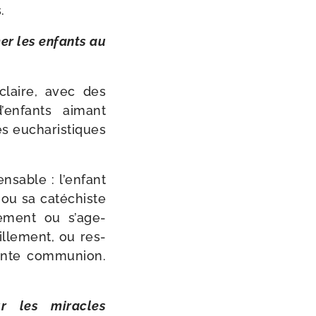
.
mer les enfants au
 claire, avec des
en­fants aimant
es eucha­ris­tiques
­sable : l’en­fant
ou sa caté­chiste
ement ou s’a­ge­
lle­ment, ou res­
inte com­mu­nion.
ur les miracles