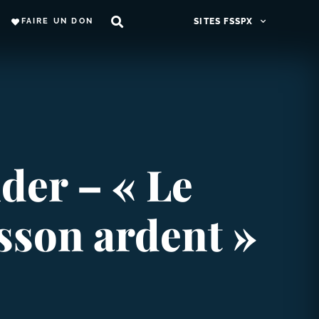
FAIRE UN DON
SITES FSSPX
der – « Le
isson ardent »