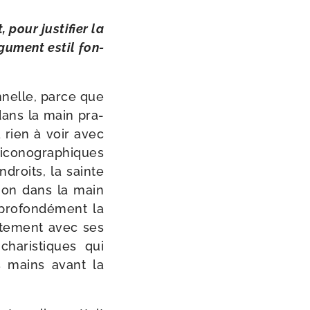
pour jus­ti­fier la
gu­ment estil fon­
n­nelle, parce que
n dans la main pra­
a rien à voir avec
ico­no­gra­phiques
ndroits, la sainte
non dans la main
pro­fon­dé­ment la
c­te­ment avec ses
ha­ris­tiques qui
s mains avant la