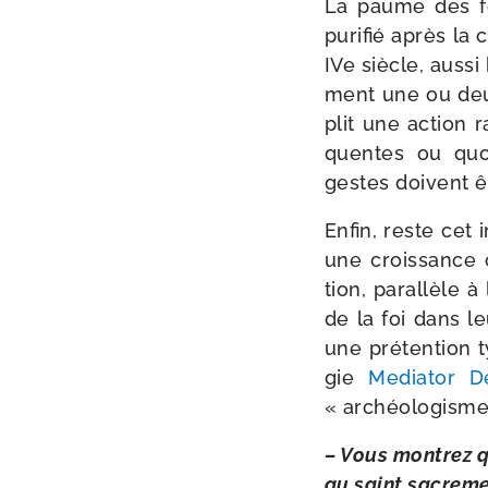
La paume des fe
puri­fié après la 
IVe siècle, aus­s
ment une ou deux 
plit une action r
quentes ou quo­t
gestes doivent êtr
Enfin, reste cet i
une crois­sance 
tion, paral­lèle à
de la foi dans le
une pré­ten­tion 
gie
Mediator D
« archéo­lo­gisme
– Vous mon­trez q
au saint sacre­me