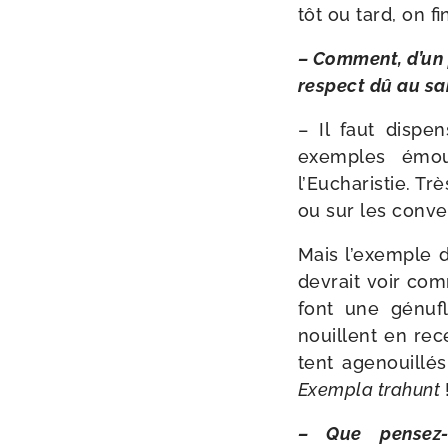
tôt ou tard, on f
– Comment, d’un p
res­pect dû au sa
– Il faut dis­pe
exemples émou­
l’Eucharistie. Trè
ou sur les conver
Mais l’exemple de
devrait voir com
font une génu­f
nouillent en rec
tent age­nouillé
Exempla tra­hunt
– Que pensez-​