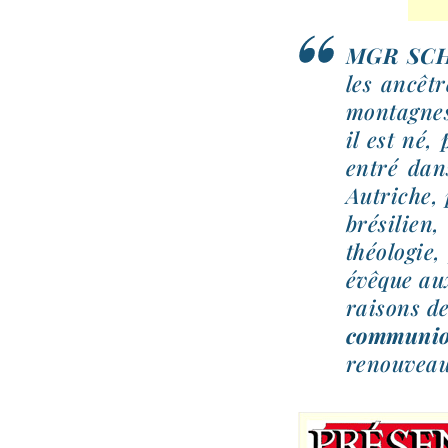
MGR SC
les ancêtr
mon­tagnes
il est né,
entré dans
Autriche, 
bré­si­lien
théo­lo­gi
évêque aux
rai­sons de
com­mu­ni
renou­veau