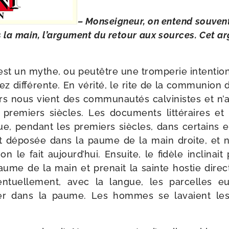
– Monseigneur, on entend sou­vent, 
la main, l’ar­gu­ment du retour aux sources. Cet ar
st un mythe, ou peu­têtre une trom­pe­rie inten­tio
ssez dif­fé­rente. En véri­té, le rite de la com­mu­nio
rs nous vient des com­mu­nau­tés cal­vi­nistes et n’
re­miers siècles. Les docu­ments lit­té­raires et 
, pen­dant les pre­miers siècles, dans cer­tains e
it dépo­sée dans la paume de la main droite, et 
e fait aujourd’­hui. Ensuite, le fidèle incli­nait 
paume de la main et pre­nait la sainte hos­tie dire
n­tuel­le­ment, avec la langue, les par­celles euc
ter dans la paume. Les hommes se lavaient le