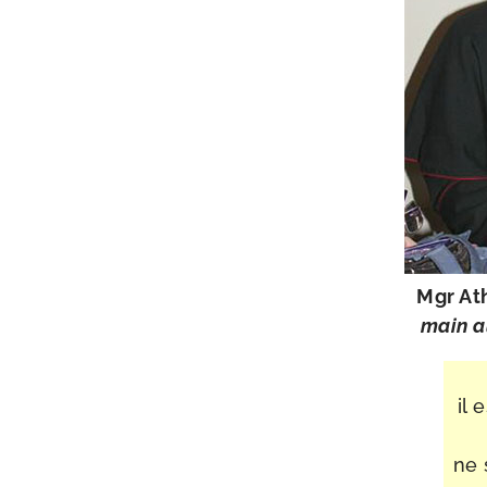
Mgr At
main au
il 
ne 