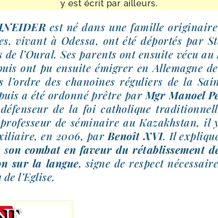
y est écrit par ailleurs.
HNEIDER
est né dans une famille ori­gi­nair
es, vivant à Odessa, ont été dépor­tés par S
 de l’Oural. Ses parents ont ensuite vécu au
 puis ont pu ensuite émi­grer en Allemagne de 
 l’ordre des cha­noines régu­liers de la Sai
puis a été ordon­né prêtre par
Mgr Manoel P
, défen­seur de la foi catho­lique tra­di­tion­n
e, pro­fes­seur de sémi­naire au Kazakhstan, il
i­liaire, en 2006, par
Benoît XVI
. Il expliq
 s
on com­bat en faveur du réta­blis­se­ment de
on sur la langue
, signe de res­pect néces­sair
 de l’Eglise.