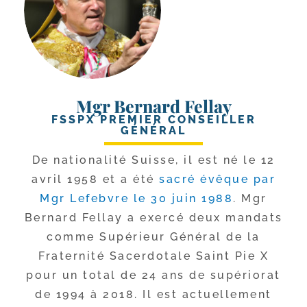
Mgr Bernard Fellay
FSSPX PREMIER CONSEILLER
GÉNÉRAL
De natio­na­li­té Suisse, il est né le 12
avril 1958 et a été
sacré évêque par
Mgr Lefebvre le 30 juin 1988
. Mgr
Bernard Fellay a exer­cé deux man­dats
comme Supérieur Général de la
Fraternité Sacerdotale Saint Pie X
pour un total de 24 ans de supé­rio­rat
de 1994 à 2018. Il est actuel­le­ment