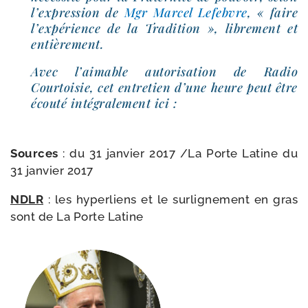
l’ex­pres­sion de
Mgr Marcel Lefebvre
, « faire
l’ex­pé­rience de la Tradition », libre­ment et
entièrement.
Avec l’ai­mable auto­ri­sa­tion de Radio
Courtoisie, cet entre­tien d’une heure peut être
écou­té inté­gra­le­ment ici :
Sources
: du 31 jan­vier 2017 /​
La Porte Latine du
31 jan­vier 2017
NDLR
: les hyper­liens et le sur­li­gne­ment en gras
sont de La Porte Latine