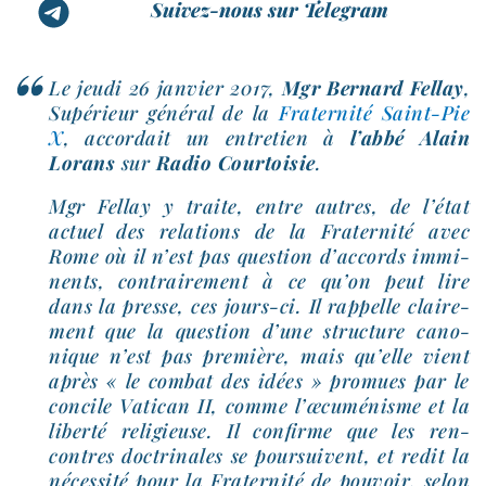
Suivez-nous sur Telegram
Le jeu­di 26 jan­vier 2017,
Mgr Bernard Fellay
,
Supérieur géné­ral de la
Fraternité Saint-​Pie
X
, accor­dait un entre­tien à
l’ab­bé Alain
Lorans
sur
Radio Courtoisie
.
Mgr Fellay y traite, entre autres, de l’é­tat
actuel des rela­tions de la Fraternité avec
Rome où il n’est pas ques­tion d’ac­cords immi­
nents, contrai­re­ment à ce qu’on peut lire
dans la presse, ces jours-​ci. Il rap­pelle clai­re­
ment que la ques­tion d’une struc­ture cano­
nique n’est pas pre­mière, mais qu’elle vient
après « le com­bat des idées » pro­mues par le
concile Vatican II, comme l’œ­cu­mé­nisme et la
liber­té reli­gieuse. Il confirme que les ren­
contres doc­tri­nales se pour­suivent, et redit la
néces­si­té pour la Fraternité de pou­voir, selon