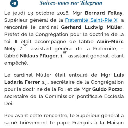
Suivez-nous sur Telegram
Le jeu­di 13 octobre 2016, Mgr
Bernard Fellay
,
Supérieur géné­ral de la
Fraternité Saint-​Pie X
, a
ren­con­tré le car­di­nal
Gerhard Ludwig Müller
,
Préfet de la Congrégation pour la doc­trine de la
foi. Il était accom­pa­gné de l’abbé
Alain-​Marc
nd
Nély
, 2
assis­tant géné­ral de la Fraternité, –
er
l’abbé
Niklaus Pfluger
, 1
assis­tant géné­ral, étant
empêché.
Le car­di­nal Müller était entou­ré de Mgr
Luis
Ladaria Ferrer
s.j., secré­taire de la Congrégation
pour la doc­trine de la Foi, et de Mgr
Guido Pozzo
,
secré­taire de la Commission pon­ti­fi­cale Ecclesia
Dei.
Peu avant cette ren­contre, le Supérieur géné­ral a
salué briè­ve­ment le pape François à la Maison