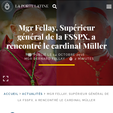
Mgr Fellay, Supérieur
général de la FSSPX, a
rencontré le cardinal Müller
PUBLIÉ LE
14 OCTOBRE 2016
MGR BERNARD FELLAY
2 MINUTES
ACCUEIL
ACTUALITÉS
MGR FELLAY, SUPÉRIEUR GÉNÉRAL DE
LA FSSPX, A RENCONTRÉ LE CARDINAL MÜLLER