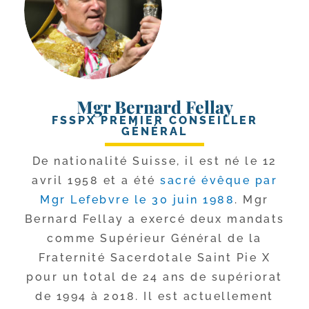
Mgr Bernard Fellay
FSSPX PREMIER CONSEILLER
GÉNÉRAL
De natio­na­li­té Suisse, il est né le 12
avril 1958 et a été
sacré évêque par
Mgr Lefebvre le 30 juin 1988
. Mgr
Bernard Fellay a exer­cé deux man­dats
comme Supérieur Général de la
Fraternité Sacerdotale Saint Pie X
pour un total de 24 ans de supé­rio­rat
de 1994 à 2018. Il est actuel­le­ment