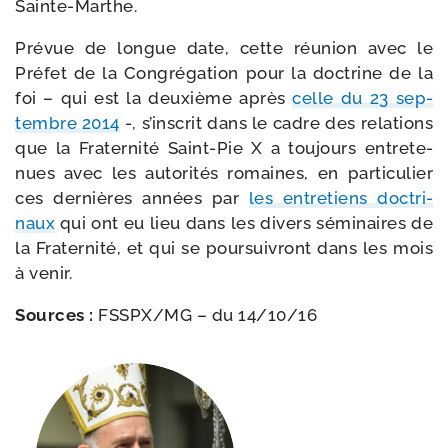
Sainte-Marthe.
Prévue de longue date, cette réunion avec le
Préfet de la Congrégation pour la doc­trine de la
foi – qui est la deuxième après
celle du 23 sep­
tembre 2014
-, s’inscrit dans le cadre des rela­tions
que la Fraternité Saint-​Pie X a tou­jours entre­te­
nues avec les auto­ri­tés romaines, en par­ti­cu­lier
ces der­nières années par
les entre­tiens doc­tri­
naux
qui ont eu lieu dans les divers sémi­naires de
la Fraternité, et qui se pour­sui­vront dans les mois
à venir.
Sources :
FSSPX/​MG – du 14/​10/​16