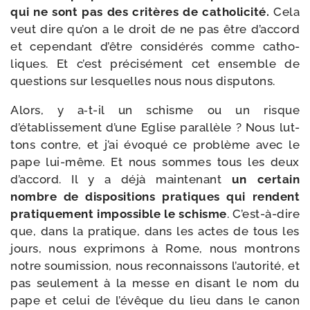
qui ne sont pas des cri­tères de catho­li­ci­té.
Cela
veut dire qu’on a le droit de ne pas être d’accord
et cepen­dant d’être consi­dé­rés comme catho­
liques. Et c’est pré­ci­sé­ment cet ensemble de
ques­tions sur les­quelles nous nous disputons.
Alors, y a‑t-​il un schisme ou un risque
d’établissement d’une Eglise paral­lèle ? Nous lut­
tons contre, et j’ai évo­qué ce pro­blème avec le
pape lui-​même. Et nous sommes tous les deux
d’accord. Il y a déjà main­te­nant
un cer­tain
nombre de dis­po­si­tions pra­tiques qui rendent
pra­ti­que­ment impos­sible le schisme
. C’est-à-dire
que, dans la pra­tique, dans les actes de tous les
jours, nous expri­mons à Rome, nous mon­trons
notre sou­mis­sion, nous recon­nais­sons l’autorité, et
pas seule­ment à la messe en disant le nom du
pape et celui de l’évêque du lieu dans le canon