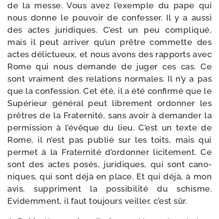
de la messe. Vous avez l’exemple du pape qui
nous donne le pou­voir de confes­ser. Il y a aus­si
des actes juri­diques. C’est un peu com­pli­qué,
mais il peut arri­ver qu’un prêtre com­mette des
actes délic­tueux, et nous avons des rap­ports avec
Rome qui nous demande de juger ces cas. Ce
sont vrai­ment des rela­tions nor­males. Il n’y a pas
que la confes­sion. Cet été, il a été confir­mé que le
Supérieur géné­ral peut libre­ment ordon­ner les
prêtres de la Fraternité, sans avoir à deman­der la
per­mis­sion à l’évêque du lieu. C’est un texte de
Rome, il n’est pas publié sur les toits, mais qui
per­met à la Fraternité d’ordonner lici­te­ment. Ce
sont des actes posés, juri­diques, qui sont cano­
niques, qui sont déjà en place. Et qui déjà, à mon
avis, sup­priment la pos­si­bi­li­té du schisme.
Evidemment, il faut tou­jours veiller, c’est sûr.