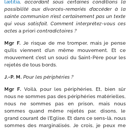
læti­tia
, accor­dant sous cer­taines condi­tions la
pos­si­bi­li­té aux divorcés-​remariés d’accéder à la
sainte com­mu­nion n’est cer­tai­ne­ment pas un texte
qui vous satis­fait. Comment interprétez-​vous ces
actes
a prio­ri
contra­dic­toires ?
Mgr F.
Je risque de me trom­per, mais je pense
qu’ils viennent d’un même mou­ve­ment. Et ce
mou­ve­ment c’est un sou­ci du Saint-​Père pour les
reje­tés de tous bords.
J.-P. M.
Pour les périphéries ?
Mgr F.
Voilà, pour les péri­phé­ries. Et, bien sûr
nous ne sommes pas des péri­phé­ries maté­rielles,
nous ne sommes pas en pri­son, mais nous
sommes quand même reje­tés par, disons, le
grand cou­rant de l’Eglise. Et dans ce sens-​là, nous
sommes des mar­gi­na­li­sés. Je crois, je peux me