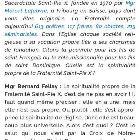
Sacerdotale Saint-​Pie X, fon­dée en 1970 par
Mgr
Marcel Lefebvre
, à Fribourg en Suisse, pays dont
vous êtes ori­gi­naire. La Fraternité compte
aujourd’hui
613 prêtres, 117 frères, 80 oblates, 215
sémi­na­ristes
. Dans l’Eglise chaque socié­té reli­
gieuse a sa voca­tion propre liée à ses cha­rismes
de fon­da­tion. Citons la pau­vre­té pour les fils de
saint François ou le zèle mis­sion­naire pour les fils
de saint Dominique. Quelle est la spi­ri­tua­li­té
propre de la Fraternité Saint-​Pie X ?
Mgr Bernard Fellay :
La spi­ri­tua­li­té propre de la
Fraternité Saint-​Pie X, c’est de ne pas en avoir ! Il
faut quand même pré­ci­ser : elle en a une, mais
elle n’est pas propre. Ou plu­tôt : elle s’est appro­
priée la spi­ri­tua­li­té de l’Eglise. Donc elle est beau­
coup plus uni­ver­selle. Alors c’est quoi ? C’est le
salut qui nous vient par la Croix de Notre-​