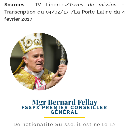
Sources
: TV Libertés/​
Terres de mis­sion
–
Transcription du 04/​02/​17 /​
La Porte Latine du 4
février 2017
Mgr Bernard Fellay
FSSPX PREMIER CONSEILLER
GÉNÉRAL
De natio­na­li­té Suisse, il est né le 12