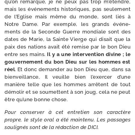
qu’on remarque, je ne peux pas trop m’étendre,
mais les évé­ne­ments his­to­riques, pas seule­ment
de l’Eglise mais même du monde, sont liés à
Notre Dame. Par exemple, les grands évé­ne­
ments de la Seconde Guerre mon­diale sont des
dates de Marie, la Sainte Vierge qui disait que la
paix des nations avait été remise par le bon Dieu
entre ses mains.
Il y a une inter­ven­tion divine ; le
gou­ver­ne­ment du bon Dieu sur les hommes est
réel
. Et donc deman­der au bon Dieu que, dans sa
bien­veillance, Il veuille bien l’exercer d’une
manière telle que les hommes arrêtent de tout
démo­lir et se sou­mettent à son joug, cela ne peut
être qu’une bonne chose.
Pour conser­ver à cet entre­tien son carac­tère
propre, le style oral a été main­te­nu. Les pas­sages
sou­li­gnés sont de la rédac­tion de DICI.