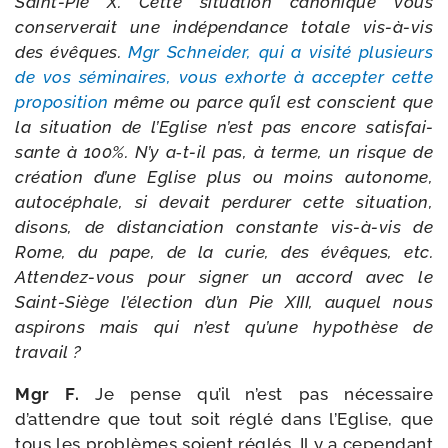
Saint-​Pie X. Cette situa­tion cano­nique vous
conser­ve­rait une indé­pen­dance totale vis-​à-​vis
des évêques.
Mgr Schneider, qui a visi­té plu­sieurs
de vos sémi­naires, vous exhorte à accep­ter cette
pro­po­si­tion
même ou parce qu’il est conscient que
la situa­tion de l’Eglise n’est pas encore satis­fai­
sante à 100%. N’y a‑t-​il pas, à terme, un risque de
créa­tion d’une Eglise plus ou moins auto­nome,
auto­cé­phale, si devait per­du­rer cette situa­tion,
disons, de dis­tan­cia­tion constante vis-​à-​vis de
Rome, du pape, de la curie, des évêques, etc.
Attendez-​vous pour signer un accord avec le
Saint-​Siège l’élection d’un Pie XIII, auquel nous
aspi­rons mais qui n’est qu’une hypo­thèse de
travail ?
Mgr F.
Je pense qu’il n’est pas néces­saire
d’attendre que tout soit réglé dans l’Eglise, que
tous les pro­blèmes soient réglés. Il y a cepen­dant