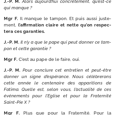
J.-P. M.
Alors aujourd’hui concrè­te­ment, qu’est-ce
qui manque ?
Mgr F.
Il manque le tam­pon. Et puis aus­si jus­te­
ment,
l’affirmation claire et nette qu’on res­pec­
te­ra ces garanties.
J.-P. M.
Il n’y a que le pape qui peut don­ner ce tam­
pon et cette garantie ?
Mgr F.
C’est au pape de le faire, oui.
J.-P. M.
Pour conclure cet entre­tien et peut-​être
don­ner un signe d’espérance. Nous célè­bre­rons
cette année le cen­te­naire des appa­ri­tions de
Fatima. Quelle est, selon vous, l’actualité de ces
évé­ne­ments pour l’Eglise et pour la Fraternité
Saint-​Pie X ?
Mgr F.
Plus que pour la Fraternité. Pour la