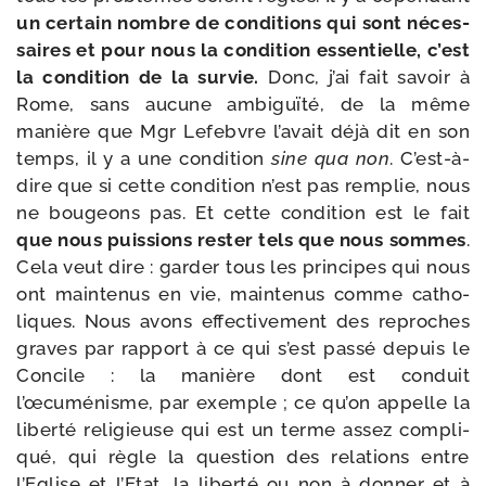
un cer­tain nombre de condi­tions qui sont néces­
saires et pour nous la condi­tion essen­tielle, c’est
la condi­tion de la sur­vie.
Donc, j’ai fait savoir à
Rome, sans aucune ambi­guï­té, de la même
manière que Mgr Lefebvre l’avait déjà dit en son
temps, il y a une condi­tion
sine qua non
. C’est-à-
dire que si cette condi­tion n’est pas rem­plie, nous
ne bou­geons pas. Et cette condi­tion est le fait
que nous puis­sions res­ter tels que nous sommes
.
Cela veut dire : gar­der tous les prin­cipes qui nous
ont main­te­nus en vie, main­te­nus comme catho­
liques. Nous avons effec­ti­ve­ment des reproches
graves par rap­port à ce qui s’est pas­sé depuis le
Concile : la manière dont est conduit
l’œcuménisme, par exemple ; ce qu’on appelle la
liber­té reli­gieuse qui est un terme assez com­pli­
qué, qui règle la ques­tion des rela­tions entre
l’Eglise et l’Etat, la liber­té ou non à don­ner et à