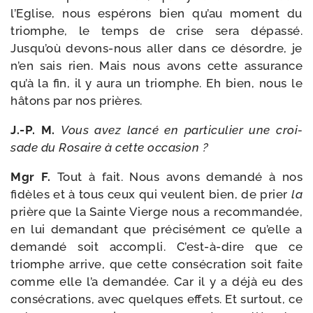
l’Eglise, nous espé­rons bien qu’au moment du
triomphe, le temps de crise sera dépas­sé.
Jusqu’où devons-​nous aller dans ce désordre, je
n’en sais rien. Mais nous avons cette assu­rance
qu’à la fin, il y aura un triomphe. Eh bien, nous le
hâtons par nos prières.
J.-P. M.
Vous avez lan­cé en par­ti­cu­lier une croi­
sade du Rosaire à cette occasion ?
Mgr F.
Tout à fait. Nous avons deman­dé à nos
fidèles et à tous ceux qui veulent bien, de prier
la
prière que la Sainte Vierge nous a recom­man­dée,
en lui deman­dant que pré­ci­sé­ment ce qu’elle a
deman­dé soit accom­pli. C’est-à-dire que ce
triomphe arrive, que cette consé­cra­tion soit faite
comme elle l’a deman­dée. Car il y a déjà eu des
consé­cra­tions, avec quelques effets. Et sur­tout, ce