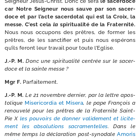
Seigneur Jésus-​Christ. Donc ce sera
le sacer­doce
car Notre Seigneur nous sauve par son sacer­
doce et par l’acte sacer­do­tal qui est la Croix, la
messe. C’est cela
la
spi­ri­tua­li­té de la Fraternité.
Nous nous occu­pons des prêtres, de for­mer les
prêtres, de les sanc­ti­fier et puis nous espé­rons
qu’ils feront leur tra­vail pour toute l’Eglise.
J.-P. M.
Donc une spi­ri­tua­li­té cen­trée sur le sacer­
doce et la sainte messe ?
Mgr F.
Parfaitement.
J.-P. M.
Le 21 novembre der­nier, par la lettre apos­
to­lique
Misericordia et Misera
, le pape François a
renou­ve­lé pour les prêtres de la Fraternité Saint-​
Pie X
les pou­voirs de don­ner vali­de­ment et lici­te­
ment les abso­lu­tions sacra­men­telles
. Dans le
même temps la décla­ra­tion post-​synodale
Amoris