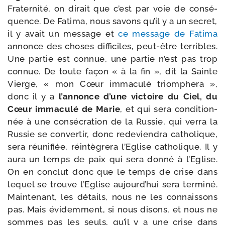
Fraternité, on dirait que c’est par voie de consé­
quence. De Fatima, nous savons qu’il y a un secret,
il y avait un mes­sage et
ce mes­sage de Fatima
annonce des choses dif­fi­ciles, peut-​être ter­ribles.
Une par­tie est connue, une par­tie n’est pas trop
connue. De toute façon « à la fin », dit la Sainte
Vierge, « mon Cœur imma­cu­lé triom­phe­ra »,
donc il y a
l’annonce d’une vic­toire du Ciel, du
Cœur imma­cu­lé de Marie
, et qui sera condi­tion­
née à une consé­cra­tion de la Russie, qui ver­ra la
Russie se conver­tir, donc rede­vien­dra catho­lique,
sera réuni­fiée, réin­tè­gre­ra l’Eglise catho­lique. Il y
aura un temps de paix qui sera don­né à l’Eglise.
On en conclut donc que le temps de crise dans
lequel se trouve l’Eglise aujourd’hui sera ter­mi­né.
Maintenant, les détails, nous ne les connais­sons
pas. Mais évi­dem­ment, si nous disons, et nous ne
sommes pas les seuls, qu’il y a une crise dans