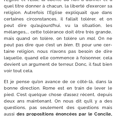
quel titre don­ner à cha­cun, la liber­té d’exercer sa
reli­gion. Autrefois l’Eglise expli­quait que dans
cer­taines cir­cons­tances, il fal­lait tolé­rer, et on
peut dire qu’aujourd’hui, vu la situa­tion, les
mélanges…, cette tolé­rance doit être très grande,
mais quand on tolère, on tolère un
mal
. On ne
peut pas dire que c’est un
bien
. Et pour une cer­
taine reli­gion, nous n’avons pas besoin de dire
laquelle, quand elle com­mence à foi­son­ner, cela
devient un argu­ment de ter­reur. Donc, il faut bien
voir tout cela.
Et je pense qu’on avance de ce côté-​là, dans la
bonne direc­tion. Rome est en train de lever le
pied. C’est quelque chose d’assez récent, depuis
deux ans main­te­nant. On nous dit qu’il y a des
ques­tions, pas seule­ment des ques­tions mais
aus­si
des pro­po­si­tions énon­cées par le Concile,