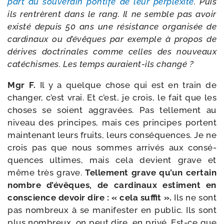
part au sou­ve­rain pon­tife de leur per­plexi­té
. Puis
ils ren­trèrent dans le rang. Il ne semble pas avoir
exis­té depuis 50 ans une résis­tance orga­ni­sée de
car­di­naux ou d’évêques par exemple à pro­pos de
dérives doc­tri­nales comme celles des nou­veaux
caté­chismes. Les temps auraient-​ils changé ?
Mgr F.
Il y a quelque chose qui est en train de
chan­ger, c’est vrai. Et c’est, je crois, le fait que les
choses se soient aggra­vées. Pas tel­le­ment au
niveau des prin­cipes, mais ces prin­cipes portent
main­te­nant leurs fruits, leurs consé­quences. Je ne
crois pas que nous sommes arri­vés aux consé­
quences ultimes, mais cela devient grave et
même très grave.
Tellement grave qu’un cer­tain
nombre d’évêques, de car­di­naux estiment en
conscience devoir dire : « cela suf­fit ».
Ils ne sont
pas nom­breux à se mani­fes­ter en public. Ils sont
plus nom­breux, on peut dire, en pri­vé. Est-​ce que