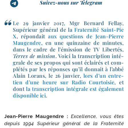
Suivez-nous sur Telegram
Le 29 jan­vier 2017, Mgr Bernard Fellay,
Supérieur géné­ral de la
Fraternité Saint-​Pie
X
, répon­dait
aux ques­tions de Jean-​Pierre
Maugendre
, en une quin­zaine de minutes,
dans le cadre de l’émission de TV Libertés,
Terres de mis­sion
. Voici la trans­crip­tion inté­
grale de ses pro­pos qui sont éclai­rés et com­
plé­tés par les réponses qu’il don­nait à l’abbé
Alain Lorans, le 26 jan­vier,
lors d’un entre­
tien d’une heure sur Radio Courtoisie
, et
dont
la trans­crip­tion inté­grale est éga­le­ment
dis­po­nible ici
.
Jean-​Pierre Maugendre :
Excellence, vous êtes
depuis 1994 Supérieur géné­ral de la Fraternité