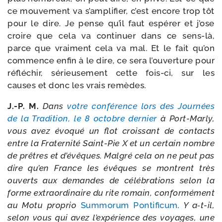
ce mou­ve­ment va s’amplifier, c’est encore trop tôt
pour le dire. Je pense qu’il faut espé­rer et j’ose
croire que cela va conti­nuer dans ce sens-​là,
parce que vrai­ment cela va mal. Et le fait qu’on
com­mence enfin à le dire, ce sera l’ouverture pour
réflé­chir, sérieu­se­ment cette fois-​ci, sur les
causes et donc les vrais remèdes.
J.-P. M.
Dans
votre confé­rence lors des Journées
de la Tradition, le 8 octobre der­nier
à Port-​Marly,
vous avez évo­qué un flot crois­sant de contacts
entre la Fraternité Saint-​Pie X et un cer­tain nombre
de prêtres et d’évêques. Malgré cela on ne peut pas
dire qu’en France les évêques se montrent très
ouverts aux demandes de célé­bra­tions selon la
forme extra­or­di­naire du rite romain, confor­mé­ment
au Motu pro­prio
Summorum Pontificum
. Y a‑t-​il,
selon vous qui avez l’expérience des voyages, une