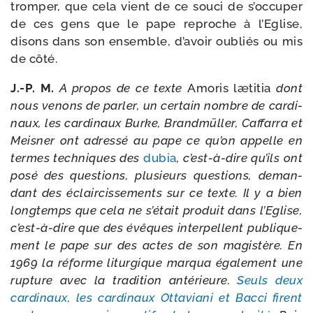
trom­per, que cela vient de ce sou­ci de s’occuper
de ces gens que le pape reproche à l’Eglise,
disons dans son ensemble, d’avoir oubliés ou mis
de côté.
J.-P. M.
A pro­pos de ce texte
Amoris læti­tia
dont
nous venons de par­ler, un cer­tain nombre de car­di­
naux, les car­di­naux Burke, Brandmüller, Caffarra et
Meisner ont adres­sé au pape ce qu’on appelle en
termes tech­niques des
dubia
, c’est-à-dire qu’ils ont
posé des ques­tions, plu­sieurs ques­tions, deman­
dant des éclair­cis­se­ments sur ce texte. Il y a bien
long­temps que cela ne s’était pro­duit dans l’Eglise,
c’est-à-dire que des évêques inter­pellent publi­que­
ment le pape sur des actes de son magis­tère. En
1969 la réforme litur­gique mar­qua éga­le­ment une
rup­ture avec la tra­di­tion anté­rieure.
Seuls deux
car­di­naux, les car­di­naux Ottaviani et Bacci firent