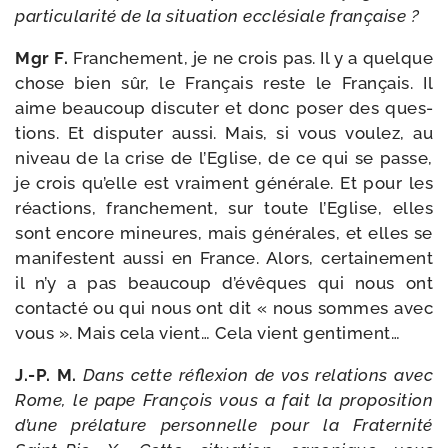
par­ti­cu­la­ri­té de la situa­tion ecclé­siale française ?
Mgr F.
Franchement, je ne crois pas. Il y a quelque
chose bien sûr, le Français reste le Français. Il
aime beau­coup dis­cu­ter et donc poser des ques­
tions. Et dis­pu­ter aus­si. Mais, si vous vou­lez, au
niveau de la crise de l’Eglise, de ce qui se passe,
je crois qu’elle est vrai­ment géné­rale. Et pour les
réac­tions, fran­che­ment, sur toute l’Eglise, elles
sont encore mineures, mais géné­rales, et elles se
mani­festent aus­si en France. Alors, cer­tai­ne­ment
il n’y a pas beau­coup d’évêques qui nous ont
contac­té ou qui nous ont dit « nous sommes avec
vous ». Mais cela vient… Cela vient gentiment…
J.-P. M.
Dans cette réflexion de vos rela­tions avec
Rome, le pape François vous a fait la pro­po­si­tion
d’une pré­la­ture per­son­nelle pour la Fraternité