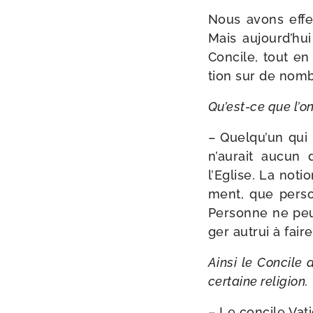
Nous avons effec­
Mais aujourd’hui
Concile, tout en
tion sur de nom­b
Qu’est-ce que l’on
– Quelqu’un qui a
n’aurait aucun 
l’Eglise. La notio
ment, que per­so
Personne ne peut
ger autrui à fair
Ainsi le Concile d
cer­taine religion.
– Le concile Vat