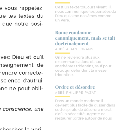
e vous rap­pe­lez.
C’est un texte toujours vivant ; il
nous communique les pensées du
que les textes du
Dieu qui aime nos âmes comme
un Père.
t que notre posi­
Rome condamne
canoniquement, mais se tait
doctrinalement
ABBÉ ALAIN LORANS
avec Dieu et qu’il
On ne reviendra plus aux
excommunications et aux
’enseignement de
anathèmes tridentins, sauf pour
ceux qui défendent la messe
prendre cor­rec­te­
tridentine.
science d’autrui.
Ordre et désordre
nne ne peut obli­
ABBÉ PHILIPPE PAZAT
Dans un monde moderne il
devient plus facile de glisser dans
 sa conscience, une
cette spirale de désordre moral,
d’où la nécessité urgente de
restaurer l’ordre autour de nous.
her­cher la véri­