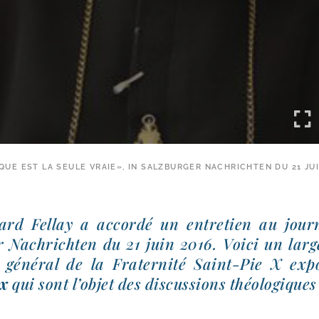
IQUE EST LA SEULE VRAIE», IN SALZBURGER NACHRICHTEN DU 21 JUI
rd Fellay a accor­dé un entre­tien au jour­n
 Nachrichten du 21 juin 2016. Voici un large
 géné­ral de la Fraternité Saint-​Pie X ex
ux
qui sont l’ob­jet des dis­cus­sions théo­lo­giqu