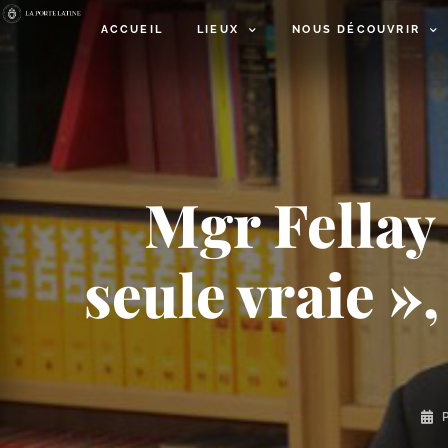
ACCUEIL
LIEUX
NOUS DÉCOUVRIR
Mgr Fellay 
seule vraie »