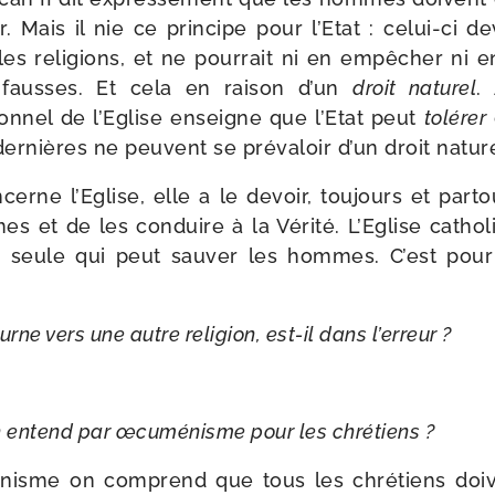
r. Mais il nie ce prin­cipe pour l’Etat : celui-​ci d
 les reli­gions, et ne pour­rait ni en empê­cher ni e
ausses. Et cela en rai­son d’un
droit natu­rel
.
tion­nel de l’Eglise enseigne que l’Etat peut
tolé­rer
er­nières ne peuvent se pré­va­loir d’un droit nature
erne l’Eglise, elle a le devoir, tou­jours et par­t
s et de les conduire à la Vérité. L’Eglise catho­l
 la seule qui peut sau­ver les hommes. C’est pour
rne vers une autre reli­gion, est-​il dans l’erreur ?
n entend par œcu­mé­nisme pour les chrétiens ?
nisme on com­prend que tous les chré­tiens doiv