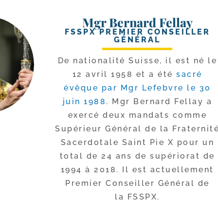
Mgr Bernard Fellay
FSSPX PREMIER CONSEILLER
GÉNÉRAL
De natio­na­li­té Suisse, il est né le
12 avril 1958 et a été
sacré
évêque par Mgr Lefebvre le 30
juin 1988
. Mgr Bernard Fellay a
exer­cé deux man­dats comme
Supérieur Général de la Fraternit
Sacerdotale Saint Pie X pour un
total de 24 ans de supé­rio­rat de
1994 à 2018. Il est actuel­le­ment
Premier Conseiller Général de
la FSSPX.