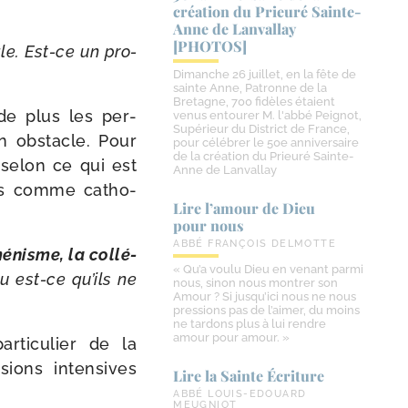
création du Prieuré Sainte-​
Anne de Lanvallay
[PHOTOS]
le. Est-​ce un pro­
Dimanche 26 juillet, en la fête de
sainte Anne, Patronne de la
Bretagne, 700 fidèles étaient
rde plus les per­
venus entourer M. l'abbé Peignot,
Supérieur du District de France,
n obs­tacle. Pour
pour célébrer le 50e anniversaire
de la création du Prieuré Sainte-
 selon ce qui est
Anne de Lanvallay
rés comme catho­
Lire l’amour de Dieu
pour nous
ABBÉ FRANÇOIS DELMOTTE
ménisme, la col­lé­
« Qu’a voulu Dieu en venant parmi
Ou est-​ce qu’ils ne
nous, sinon nous montrer son
Amour ? Si jusqu’ici nous ne nous
pressions pas de l’aimer, du moins
ne tardons plus à lui rendre
amour pour amour. »
­ti­cu­lier de la
ions inten­sives
Lire la Sainte Écriture
.
ABBÉ LOUIS-EDOUARD
MEUGNIOT