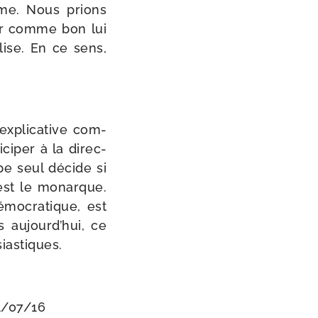
sme. Nous prions
ver comme bon lui
lise. En ce sens,
xpli­ca­tive com­
ci­per à la direc­
ape seul décide si
 est le monarque.
mo­cra­tique, est
s aujourd’hui, ce
siastiques.
/​07/​16