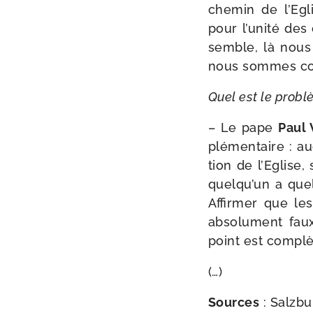
che­min de l’Eg
pour l’unité des
semble, là nous 
nous sommes co
Quel est le pro­blè
– Le pape
Paul 
plé­men­taire : a
tion de l’Eglise,
quelqu’un a quel
Affirmer que les
abso­lu­ment fau
point est com­plè
(…)
Sources
: Salzbu