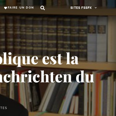
FAIRE UN DON
SITES FSSPX
lique est la
Nachrichten du
UTES