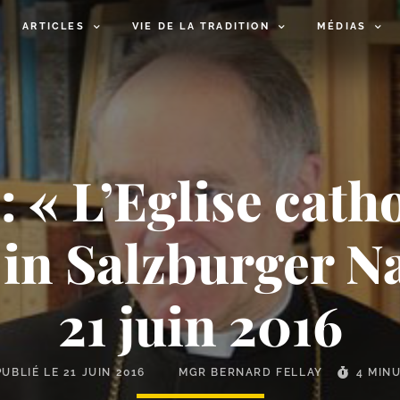
ARTICLES
VIE DE LA TRADITION
MÉDIAS
: « L’Eglise catho
, in Salzburger 
21 juin 2016
PUBLIÉ LE
21 JUIN 2016
MGR BERNARD FELLAY
4 MIN