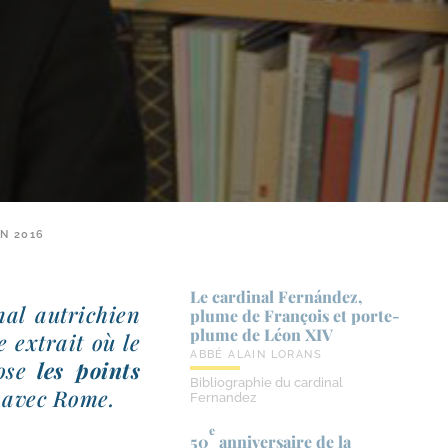
N 2016
Le cardinal Fernández,
al autri­chien
plume de François et porte-​
plume de Léon XIV
 extrait où le
ABBÉ ALAIN LORANS
pose
les points
Bibliographie du cardinal
es avec Rome.
Fernandez
e
50
anniversaire de la