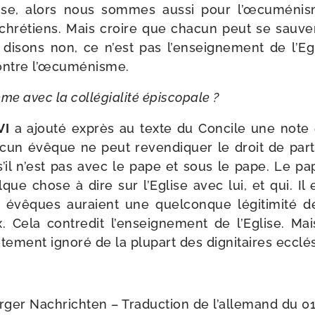
lise, alors nous sommes aus­si pour l’œcuméni
 chré­tiens. Mais croire que cha­cun peut se sau­
disons non, ce n’est pas l’enseignement de l’Eg
ntre l’œcuménisme.
me avec la col­lé­gia­li­té épiscopale ?
VI
a ajou­té exprès au texte du Concile une note e
ucun évêque ne peut reven­di­quer le droit de par­ti­
 s’il n’est pas avec le pape et sous le pape. Le p
que chose à dire sur l’Eglise avec lui, et qui. Il
 évêques auraient une quel­conque légi­ti­mi­té dé
x. Cela contre­dit l’enseignement de l’Eglise. Mai
­te­ment igno­ré de la plu­part des digni­taires ecclé
rger Nachrichten – Traduction de l’allemand du 01