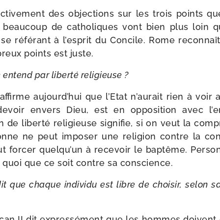
ti­ve­ment des objec­tions sur les trois points qu
 beau­coup de catho­liques vont bien plus loin 
 se réfé­rant à l’esprit du Concile. Rome recon­naî
reux points est juste.
 entend par liber­té religieuse ?
ffirme aujourd’hui que l’Etat n’aurait rien à voir 
devoir envers Dieu, est en oppo­si­tion avec l
n de liber­té reli­gieuse signi­fie, si on veut la com­
nne ne peut impo­ser une reli­gion contre la con
 for­cer quelqu’un à rece­voir le bap­tême. Perso
e quoi que ce soit contre sa conscience.
it que chaque indi­vi­du est libre de choi­sir, selon
ican II dit expres­sé­ment que les hommes doivent c