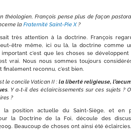
n théo­lo­gien, François pense plus de façon pas­to­ra
oncerne la
Fraternité Saint-​Pie X
?
­sait très atten­tion à la doc­trine. François rega
peut-​être même, ici ou là, la doc­trine comme u
 impor­tant c’est que les choses se déve­loppent
 est vrai. Nous nous sommes tou­jours consi­dé­
t fina­le­ment recon­nu, c’est bien.
st le concile Vatican II :
la liber­té reli­gieuse, l’œcu
ques
. Y a‑t-​il des éclair­cis­se­ments sur ces sujets ? 
ires ?
a posi­tion actuelle du Saint-​Siège, et en par
ur la Doctrine de la Foi, découle des dis­cus­s
09. Beaucoup de choses ont ain­si été éclaircies