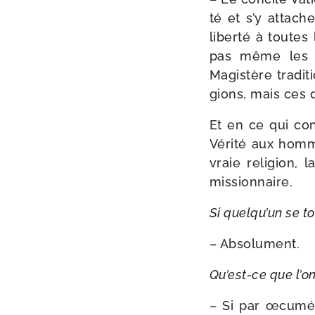
té et s’y atta­che
liber­té à toutes
pas même les f
Magistère tra­di­
gions, mais ces d
Et en ce qui conc
Vérité aux homme
vraie reli­gion,
missionnaire.
Si quelqu’un se tou
– Absolument.
Qu’est-ce que l’o
– Si par œcu­mé­