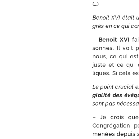
(…)
Benoît XVI était u
grès en ce qui c
–
Benoît XVI
fai
sonnes. Il voit 
nous, ce qui est
juste et ce qui
liques. Si cela es
Le point cru­cial e
gia­li­té des évê
sont pas nécessa
– Je crois que l
Congrégation po
menées depuis 20