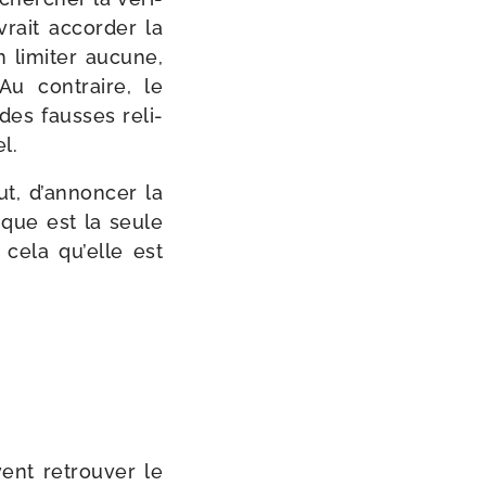
evrait accor­der la
n limi­ter aucune,
 Au contraire, le
des fausses reli­
l.
out, d’annoncer la
ique est la seule
 cela qu’elle est
ent retrou­ver le