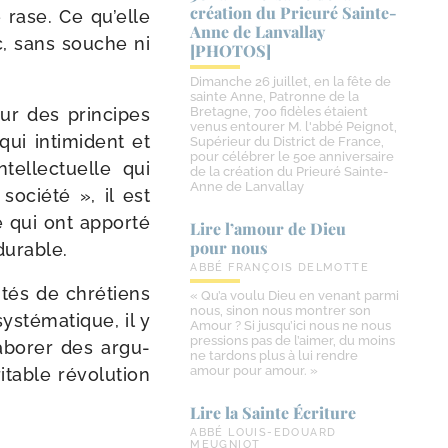
création du Prieuré Sainte-​
e rase. Ce qu’elle
Anne de Lanvallay
c, sans souche ni
[PHOTOS]
Dimanche 26 juillet, en la fête de
sainte Anne, Patronne de la
ur des prin­cipes
Bretagne, 700 fidèles étaient
venus entourer M. l'abbé Peignot,
ui inti­mident et
Supérieur du District de France,
pour célébrer le 50e anniversaire
el­lec­tuelle qui
de la création du Prieuré Sainte-
Anne de Lanvallay
ocié­té », il est
e qui ont appor­té
Lire l’amour de Dieu
pour nous
durable.
ABBÉ FRANÇOIS DELMOTTE
­tés de chré­tiens
« Qu’a voulu Dieu en venant parmi
nous, sinon nous montrer son
s­té­ma­tique, il y
Amour ? Si jusqu’ici nous ne nous
pressions pas de l’aimer, du moins
­bo­rer des argu­
ne tardons plus à lui rendre
amour pour amour. »
table révo­lu­tion
Lire la Sainte Écriture
ABBÉ LOUIS-EDOUARD
MEUGNIOT