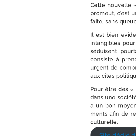
Cette nou­velle «
pro­meut, c’est 
faîte, sans queue 
Il est bien évi­
intan­gibles pou
séduisent pour­t
consiste à prend
urgent de com­pre
aux cités poli­ti
Pour être des « é
dans une socié­té 
a un bon moyen :
ments afin de réf
culturelle.
Site dédié d