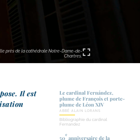
lle près de la cathédrale Notre-Dame-de-
Chartres.
ose. Il est
Le cardinal Fernández,
plume de François et porte-​
­sa­tion
plume de Léon XIV
ABBÉ ALAIN LORANS
Bibliographie du cardinal
Fernandez
e
50
anniversaire de la