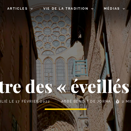
ARTICLES
VIE DE LA TRADITION
MÉDIAS
tre des « éveillés
BLIÉ LE
17 FÉVRIER 2022
ABBÉ BENOÎT DE JORNA
2 M