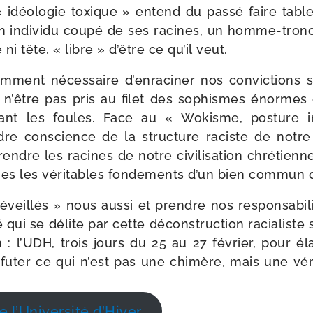
 idéo­lo­gie toxique » entend du pas­sé faire tabl
un indi­vi­du cou­pé de ses racines, un homme-​tron
ni tête, « libre » d’être ce qu’il veut.
dem­ment néces­saire d’enraciner nos convic­tions s
r n’être pas pris au filet des sophismes énormes q
ant les foules. Face au « Wokisme, pos­ture int
re conscience de la struc­ture raciste de notre s
ndre les racines de notre civi­li­sa­tion chré­tienn
ques les véri­tables fon­de­ments d’un bien com­mun 
veillés » nous aus­si et prendre nos res­pon­sa­bi­li
qui se délite par cette décons­truc­tion racia­liste sy
 l’UDH, trois jours du 25 au 27 février, pour éla
u­ter ce qui n’est pas une chi­mère, mais une véri­
e l’Université d’Hiver