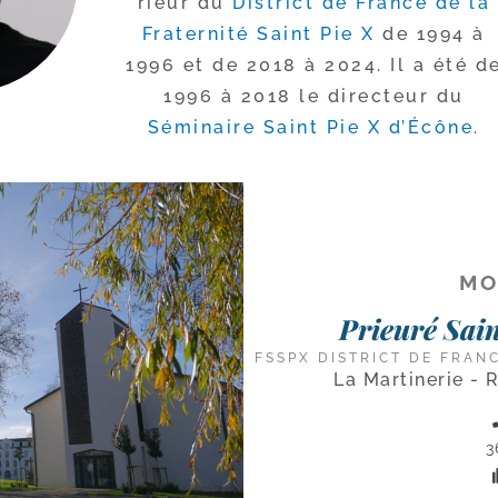
rieur du
District de France de la
Fraternité Saint Pie X
de 1994 à
1996 et de 2018 à 2024. Il a été d
1996 à 2018 le direc­teur du
Séminaire Saint Pie X d’Écône
.
MO
Prieuré Sain
FSSPX DISTRICT DE FRAN
La Martinerie - 
3