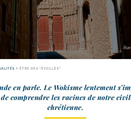
Rue
UALITÉS
ÊTRE DES “ÉVEILLÉS”
nde en parle. Le Wokisme len­te­ment s’imp
de com­prendre les racines de notre civi­li
chrétienne.