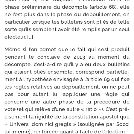
phase pré­li­mi­naire du décompte (article 68), elle
ne l’est plus dans la phase du dépouille­ment, en
par­ti­cu­lier lorsque les bul­le­tins sont pliés de telle
sorte qu’ils semblent avoir été rem­plis par un seul
électeur. […]
Même si l’on admet que le fait qui s’est pro­duit
pen­dant le conclave de 2013 au moment du
décompte, c’est-à-dire qu’il y a eu deux bul­le­tins
qui étaient pliés ensemble, cor­res­pond par­tiel­le­
ment à l’hypothèse envi­sa­gée à l’article 69 qui fixe
les règles rela­tives au dépouille­ment, on ne peut
pas pour autant lui appli­quer une règle qui
concerne une autre phase de la pro­cé­dure de
vote (et qui relève d’une autre « ratio »). C’est pré­
ci­sé­ment la rigi­di­té de la consti­tu­tion apos­to­lique
« Universi domi­ni­ci gre­gis » (sou­li­gnée par Socci
lui-​même), ren­for­cée quant à l’acte de l’élection –