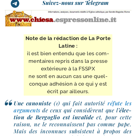
Suivez-nous sur Telegram
Note de la rédac­tion de La Porte
Latine :
il est bien enten­du que les com­
men­taires repris dans la presse
exté­rieure à la FSSPX
ne sont en aucun cas une quel­
conque adhé­sion à ce qui y est
écrit par ailleurs.
Une cano­niste
(1) qui fait auto­ri­té
réfute les
argu­ments
de ceux qui consi­dèrent que l
’élec­
tion de Bergoglio est inva­lide
et, pour cette
rai­son, ne le recon­naissent pas comme pape.
Mais des incon­nues sub­sistent à pro­pos des