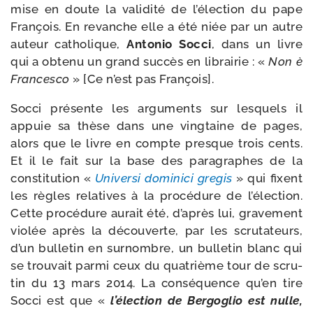
mise en doute la vali­di­té de l’é­lec­tion du pape
François. En revanche elle a été niée par un autre
auteur catho­lique,
Antonio Socci
, dans un livre
qui a obte­nu un grand suc­cès en librai­rie : «
Non è
Francesco
» [Ce n’est pas François].
Socci pré­sente les argu­ments sur les­quels il
appuie sa thèse dans une ving­taine de pages,
alors que le livre en compte presque trois cents.
Et il le fait sur la base des para­graphes de la
consti­tu­tion «
Universi domi­ni­ci gre­gis
» qui fixent
les règles rela­tives à la pro­cé­dure de l’é­lec­tion.
Cette pro­cé­dure aurait été, d’après lui, gra­ve­ment
vio­lée après la décou­verte, par les scru­ta­teurs,
d’un bul­le­tin en sur­nombre, un bul­le­tin blanc qui
se trou­vait par­mi ceux du qua­trième tour de scru­
tin du 13 mars 2014. La consé­quence qu’en tire
Socci est que «
l’é­lec­tion de Bergoglio est nulle,