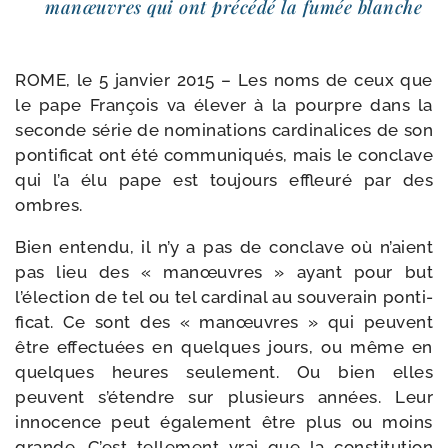
manœuvres qui ont pré­cé­dé la fumée blanche
ROME, le 5 jan­vier 2015 – Les noms de ceux que
le pape François va éle­ver à la pourpre dans la
seconde série de nomi­na­tions car­di­na­lices de son
pon­ti­fi­cat ont été com­mu­ni­qués, mais le conclave
qui l’a élu pape est tou­jours effleu­ré par des
ombres.
Bien enten­du, il n’y a pas de conclave où n’aient
pas lieu des « manœuvres » ayant pour but
l’élection de tel ou tel car­di­nal au sou­ve­rain pon­ti­
fi­cat. Ce sont des « manœuvres » qui peuvent
être effec­tuées en quelques jours, ou même en
quelques heures seule­ment. Ou bien elles
peuvent s’étendre sur plu­sieurs années. Leur
inno­cence peut éga­le­ment être plus ou moins
grande. C’est tel­le­ment vrai que la consti­tu­tion