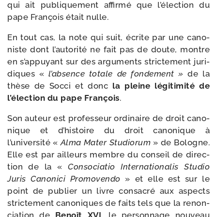
qui ait publi­que­ment affir­mé que l’élection du
pape François était nulle.
En tout cas, la note qui suit, écrite par une cano­
niste dont l’autorité ne fait pas de doute, montre
en s’appuyant sur des argu­ments stric­te­ment juri­
diques «
l’absence totale de fon­de­ment »
de la
thèse de Socci et donc
la pleine légi­ti­mi­té de
l’élection du pape François
.
Son auteur est pro­fes­seur ordi­naire de droit cano­
nique et d’histoire du droit cano­nique à
l’université «
Alma Mater Studiorum
» de Bologne.
Elle est par ailleurs membre du conseil de direc­
tion de la «
Consociatio Internationalis Studio
Juris Canonici Promovendo
» et elle est sur le
point de publier un livre consa­cré aux aspects
stric­te­ment cano­niques de faits tels que la renon­
cia­tion de
Benoît XVI
, le per­son­nage nou­veau