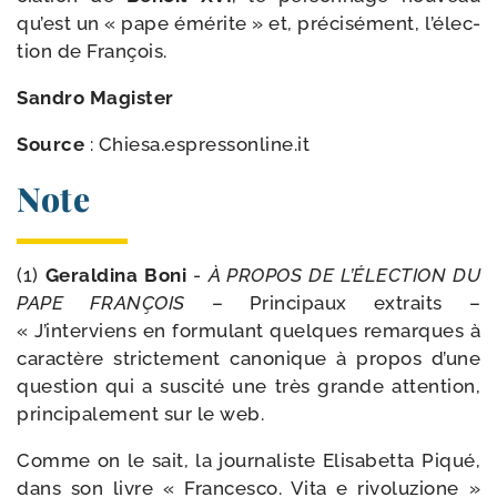
qu’est un « pape émé­rite » et, pré­ci­sé­ment, l’é­lec­
tion de François.
Sandro Magister
Source
: Chiesa​.espres​son​line​.it
Note
(1)
Geraldina Boni
-
À PROPOS DE L’ÉLECTION DU
PAPE FRANÇOIS
– Principaux extraits –
« J’interviens en for­mu­lant quelques remarques à
carac­tère stric­te­ment cano­nique à pro­pos d’une
ques­tion qui a sus­ci­té une très grande atten­tion,
prin­ci­pa­le­ment sur le web.
Comme on le sait, la jour­na­liste Elisabetta Piqué,
dans son livre « Francesco. Vita e rivo­lu­zione »