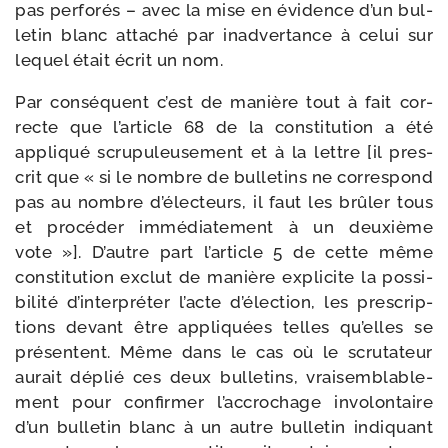
pas per­fo­rés – avec la mise en évi­dence d’un bul­
le­tin blanc atta­ché par inad­ver­tance à celui sur
lequel était écrit un nom.
Par consé­quent c’est de manière tout à fait cor­
recte que l’article 68 de la consti­tu­tion a été
appli­qué scru­pu­leu­se­ment et à la lettre [il pres­
crit que « si le nombre de bul­le­tins ne cor­res­pond
pas au nombre d’électeurs, il faut les brû­ler tous
et pro­cé­der immé­dia­te­ment à un deuxième
vote »]. D’autre part l’article 5 de cette même
consti­tu­tion exclut de manière expli­cite la pos­si­
bi­li­té d’interpréter l’acte d’élection, les pres­crip­
tions devant être appli­quées telles qu’elles se
pré­sentent. Même dans le cas où le scru­ta­teur
aurait déplié ces deux bul­le­tins, vrai­sem­bla­ble­
ment pour confir­mer l’accrochage invo­lon­taire
d’un bul­le­tin blanc à un autre bul­le­tin indi­quant