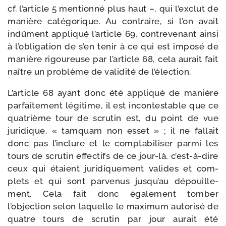
cf. l’article 5 men­tion­né plus haut –, qui l’exclut de
manière caté­go­rique. Au contraire, si l’on avait
indû­ment appli­qué l’article 69, contre­ve­nant ain­si
à l’obligation de s’en tenir à ce qui est impo­sé de
manière rigou­reuse par l’article 68, cela aurait fait
naître un pro­blème de vali­di­té de l’élection.
L’article 68 ayant donc été appli­qué de manière
par­fai­te­ment légi­time, il est incon­tes­table que ce
qua­trième tour de scru­tin est, du point de vue
juri­dique, « tam­quam non esset » ; il ne fal­lait
donc pas l’inclure et le comp­ta­bi­li­ser par­mi les
tours de scru­tin effec­tifs de ce jour-​là, c’est-à-dire
ceux qui étaient juri­di­que­ment valides et com­
plets et qui sont par­ve­nus jusqu’au dépouille­
ment. Cela fait donc éga­le­ment tom­ber
l’objection selon laquelle le maxi­mum auto­ri­sé de
quatre tours de scru­tin par jour aurait été