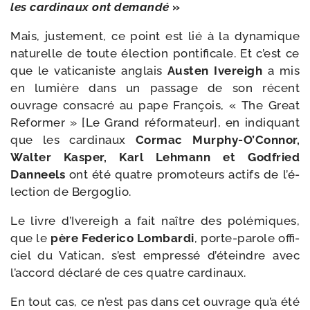
les car­di­naux ont deman­dé
»
Mais, jus­te­ment, ce point est lié à la dyna­mique
natu­relle de toute élec­tion pon­ti­fi­cale. Et c’est ce
que le vati­ca­niste anglais
Austen Ivereigh
a mis
en lumière dans un pas­sage de son récent
ouvrage consa­cré au pape François, « The Great
Reformer » [Le Grand réfor­ma­teur], en indi­quant
que les car­di­naux
Cormac Murphy-​O’Connor,
Walter Kasper, Karl Lehmann et Godfried
Danneels
ont été quatre pro­mo­teurs actifs de l’é­
lec­tion de Bergoglio.
Le livre d’Ivereigh a fait naître des polé­miques,
que le
père Federico Lombardi
, porte-​parole offi­
ciel du Vatican, s’est empres­sé d’éteindre avec
l’accord décla­ré de ces quatre cardinaux.
En tout cas, ce n’est pas dans cet ouvrage qu’a été