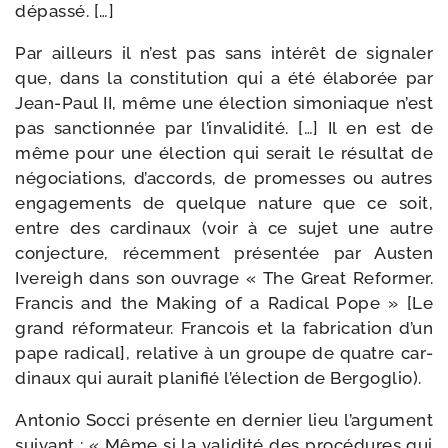
dépassé. […]
Par ailleurs il n’est pas sans inté­rêt de signa­ler
que, dans la consti­tu­tion qui a été éla­bo­rée par
Jean-​Paul II, même une élec­tion simo­niaque n’est
pas sanc­tion­née par l’invalidité. […] Il en est de
même pour une élec­tion qui serait le résul­tat de
négo­cia­tions, d’accords, de pro­messes ou autres
enga­ge­ments de quelque nature que ce soit,
entre des car­di­naux (voir à ce sujet une autre
conjec­ture, récem­ment pré­sen­tée par Austen
Ivereigh dans son ouvrage « The Great Reformer.
Francis and the Making of a Radical Pope » [Le
grand réfor­ma­teur. Francois et la fabri­ca­tion d’un
pape radi­cal], rela­tive à un groupe de quatre car­
di­naux qui aurait pla­ni­fié l’élection de Bergoglio).
Antonio Socci pré­sente en der­nier lieu l’argument
sui­vant : « Même si la vali­di­té des pro­cé­dures qui