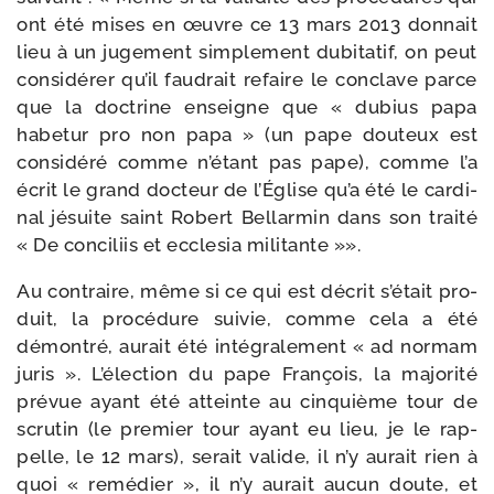
ont été mises en œuvre ce 13 mars 2013 don­nait
lieu à un juge­ment sim­ple­ment dubi­ta­tif, on peut
consi­dé­rer qu’il fau­drait refaire le conclave parce
que la doc­trine enseigne que « dubius papa
habe­tur pro non papa » (un pape dou­teux est
consi­dé­ré comme n’étant pas pape), comme l’a
écrit le grand doc­teur de l’Église qu’a été le car­di­
nal jésuite saint Robert Bellarmin dans son trai­té
« De conci­liis et eccle­sia militante »».
Au contraire, même si ce qui est décrit s’était pro­
duit, la pro­cé­dure sui­vie, comme cela a été
démon­tré, aurait été inté­gra­le­ment « ad nor­mam
juris ». L’élection du pape François, la majo­ri­té
pré­vue ayant été atteinte au cin­quième tour de
scru­tin (le pre­mier tour ayant eu lieu, je le rap­
pelle, le 12 mars), serait valide, il n’y aurait rien à
quoi « remé­dier », il n’y aurait aucun doute, et