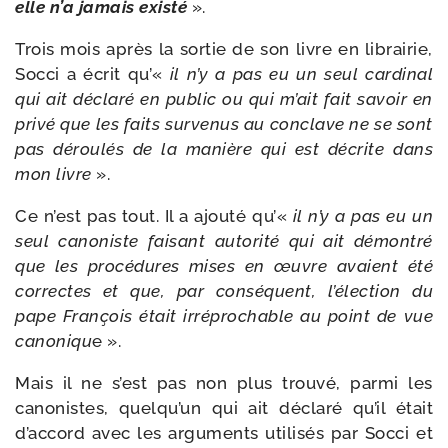
elle n’a jamais exis­té
».
Trois mois après la sor­tie de son livre en librai­rie,
Socci a écrit qu’«
il n’y a pas eu un seul car­di­nal
qui ait décla­ré en public ou qui m’ait fait savoir en
pri­vé que les faits sur­ve­nus au conclave ne se sont
pas dérou­lés de la manière qui est décrite dans
mon livre
».
Ce n’est pas tout. Il a ajou­té qu’«
il n’y a pas eu un
seul cano­niste fai­sant auto­ri­té qui ait démon­tré
que les pro­cé­dures mises en œuvre avaient été
cor­rectes et que, par consé­quent, l’élection du
pape François était irré­pro­chable au point de vue
cano­ni­qu
e ».
Mais il ne s’est pas non plus trou­vé, par­mi les
cano­nistes, quelqu’un qui ait décla­ré qu’il était
d’accord avec les argu­ments uti­li­sés par Socci et