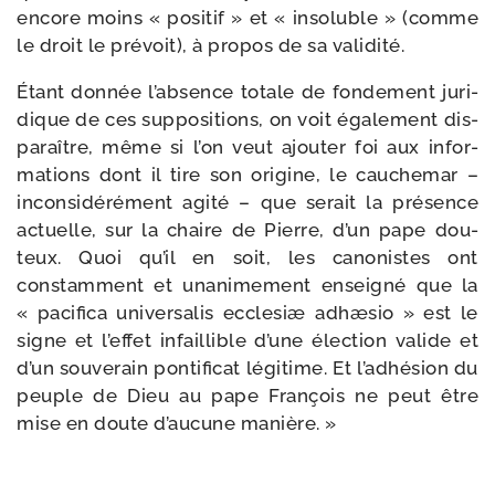
encore moins « posi­tif » et « inso­luble » (comme
le droit le pré­voit), à pro­pos de sa validité.
Étant don­née l’absence totale de fon­de­ment juri­
dique de ces sup­po­si­tions, on voit éga­le­ment dis­
pa­raître, même si l’on veut ajou­ter foi aux infor­
ma­tions dont il tire son ori­gine, le cau­che­mar –
incon­si­dé­ré­ment agi­té – que serait la pré­sence
actuelle, sur la chaire de Pierre, d’un pape dou­
teux. Quoi qu’il en soit, les cano­nistes ont
constam­ment et una­ni­me­ment ensei­gné que la
« paci­fi­ca uni­ver­sa­lis eccle­siæ adhæ­sio » est le
signe et l’effet infaillible d’une élec­tion valide et
d’un sou­ve­rain pon­ti­fi­cat légi­time. Et l’adhésion du
peuple de Dieu au pape François ne peut être
mise en doute d’aucune manière. »