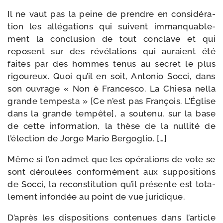
Il ne vaut pas la peine de prendre en consi­dé­ra­
tion les allé­ga­tions qui suivent imman­qua­ble­
ment la conclu­sion de tout conclave et qui
reposent sur des révé­la­tions qui auraient été
faites par des hommes tenus au secret le plus
rigou­reux. Quoi qu’il en soit, Antonio Socci, dans
son ouvrage « Non è Francesco. La Chiesa nel­la
grande tem­pes­ta » [Ce n’est pas François. L’Église
dans la grande tem­pête], a sou­te­nu, sur la base
de cette infor­ma­tion, la thèse de la nul­li­té de
l’élection de Jorge Mario Bergoglio. […]
Même si l’on admet que les opé­ra­tions de vote se
sont dérou­lées confor­mé­ment aux sup­po­si­tions
de Socci, la recons­ti­tu­tion qu’il pré­sente est tota­
le­ment infon­dée au point de vue juridique.
D’après les dis­po­si­tions conte­nues dans l’article