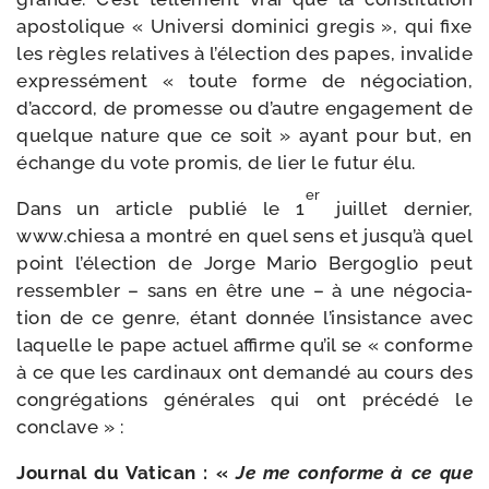
apos­to­lique « Universi domi­ni­ci gre­gis », qui fixe
les règles rela­tives à l’élection des papes, inva­lide
expres­sé­ment « toute forme de négo­cia­tion,
d’accord, de pro­messe ou d’autre enga­ge­ment de
quelque nature que ce soit » ayant pour but, en
échange du vote pro­mis, de lier le futur élu.
er
Dans un article publié le 1
juillet der­nier,
www.chiesa a mon­tré en quel sens et jusqu’à quel
point l’é­lec­tion de Jorge Mario Bergoglio peut
res­sem­bler – sans en être une – à une négo­cia­
tion de ce genre, étant don­née l’in­sis­tance avec
laquelle le pape actuel affirme qu’il se « conforme
à ce que les car­di­naux ont deman­dé au cours des
congré­ga­tions géné­rales qui ont pré­cé­dé le
conclave » :
Journal du Vatican : «
Je me conforme à ce que