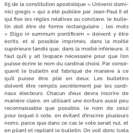
65 de la consti­tu­tion apos­to­lique « Universi domi­
ni­ci gre­gis » qui a été publiée par Jean-​Paul II et
qui fixe les règles rela­tives au conclave, le bul­le­
tin doit être de forme rec­tan­gu­laire ; les mots
« Eligo in sum­mum pon­ti­fi­cem » doivent y être
écrits, et si pos­sible impri­més, dans la moi­tié
supé­rieure tan­dis que, dans la moi­tié infé­rieure, il
faut qu’il y ait l’espace néces­saire pour que l’on
puisse écrire le nom du car­di­nal choi­si. Par consé­
quent le bul­le­tin est fabri­qué de manière à ce
qu’il puisse être plié en deux. Les bul­le­tins
doivent être rem­plis secrè­te­ment par les car­di­
naux élec­teurs. Chacun d’eux devra ins­crire de
manière claire, en uti­li­sant une écri­ture aus­si peu
recon­nais­sable que pos­sible, le nom de celui
pour lequel il vote, en évi­tant d’inscrire plu­sieurs
noms, parce que dans ce cas le vote serait nul, et
en pliant et repliant le bul­le­tin. On voit donc (cela