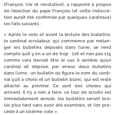
[François. Vie et révo­lu­tion], a rap­por­té à pro­pos
de l’élection du pape François (et cette indis­cré­
tion aurait été confir­mée par quelques car­di­naux)
les faits suivants :
« Après le vote et avant la lec­ture des bul­le­tins,
le car­di­nal scru­ta­teur, qui com­mence par mélan­
ger les bul­le­tins dépo­sés dans l’urne, se rend
compte qu’il y en a un de trop : 116 et non pas 115
comme cela devrait être le cas. Il semble qu’un
car­di­nal ait dépo­sé, par erreur, deux bul­le­tins
dans l’urne : un bul­le­tin où figure le nom du car­di­
nal qu’il a choi­si et un bul­le­tin blanc, qui est res­té
atta­ché au pre­mier. Ce sont des choses qui
arrivent. Il n’y a rien à faire, ce tour de scru­tin est
immé­dia­te­ment annu­lé, les bul­le­tins seront brû­
lés plus tard sans avoir été exa­mi­nés, et l’on pro­
cède à un sixième vote ».