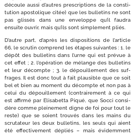
découle aus­si d’autres pres­crip­tions de la consti­
tu­tion apos­to­lique citée) que les bul­le­tins ne sont
pas glis­sés dans une enve­loppe qu’il fau­dra
ensuite ouvrir, mais qu’ils sont sim­ple­ment pliés.
D’autre part, d’après les dis­po­si­tions de l’article
66, le scru­tin com­prend les étapes sui­vantes : 1. le
dépôt des bul­le­tins dans l’urne qui est pré­vue à
cet effet ; 2. l’opération de mélange des bul­le­tins
et leur décompte ; 3. le dépouille­ment des suf­
frages. Il est donc tout à fait plau­sible que ce soit
bel et bien au moment du décompte et non pas à
celui du dépouille­ment (contrai­re­ment à ce qui
est affir­mé par Elisabetta Piqué, que Socci consi­
dère comme plei­ne­ment digne de foi pour tout le
reste) que se soient trou­vés dans les mains du
scru­ta­teur les deux bul­le­tins, les seuls qui aient
été effec­ti­ve­ment dépliés – mais évi­dem­ment