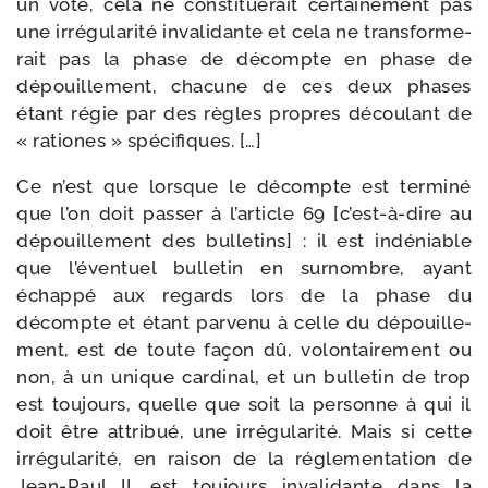
un vote, cela ne consti­tue­rait cer­tai­ne­ment pas
une irré­gu­la­ri­té inva­li­dante et cela ne trans­for­me­
rait pas la phase de décompte en phase de
dépouille­ment, cha­cune de ces deux phases
étant régie par des règles propres décou­lant de
« rationes » spécifiques. […]
Ce n’est que lorsque le décompte est ter­mi­né
que l’on doit pas­ser à l’article 69 [c’est-à-dire au
dépouille­ment des bul­le­tins] : il est indé­niable
que l’éventuel bul­le­tin en sur­nombre, ayant
échap­pé aux regards lors de la phase du
décompte et étant par­ve­nu à celle du dépouille­
ment, est de toute façon dû, volon­tai­re­ment ou
non, à un unique car­di­nal, et un bul­le­tin de trop
est tou­jours, quelle que soit la per­sonne à qui il
doit être attri­bué, une irré­gu­la­ri­té. Mais si cette
irré­gu­la­ri­té, en rai­son de la régle­men­ta­tion de
Jean-​Paul II, est tou­jours inva­li­dante dans la