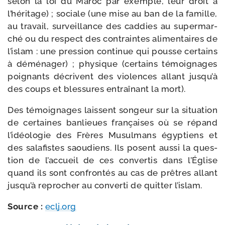
selon la loi du Maroc par exemple, leur droit à
l’héritage) ; sociale (une mise au ban de la famille,
au tra­vail, sur­veillance des cad­dies au super­mar­
ché ou du res­pect des contraintes ali­men­taires de
l’is­lam : une pres­sion conti­nue qui pousse cer­tains
à démé­na­ger) ; phy­sique (cer­tains témoi­gnages
poi­gnants décrivent des vio­lences allant jusqu’à
des coups et bles­sures entraî­nant la mort).
Des témoi­gnages laissent son­geur sur la situa­tion
de cer­taines ban­lieues fran­çaises où se répand
l’idéologie des Frères Musulmans égyp­tiens et
des sala­fistes saou­diens. Ils posent aus­si la ques­
tion de l’accueil de ces conver­tis dans l’Église
quand ils sont confron­tés au cas de prêtres allant
jus­qu’à repro­cher au conver­ti de quit­ter l’islam.
Source :
eclj​.org