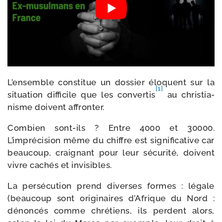
L’ensemble consti­tue un dos­sier élo­quent sur la
[1]
situa­tion dif­fi­cile que les conver­tis
au chris­tia­
nisme doivent affronter.
Combien sont-​ils ? Entre 4000 et 30000.
L’imprécision même du chiffre est signi­fi­ca­tive car
beau­coup, crai­gnant pour leur sécu­ri­té, doivent
vivre cachés et invisibles.
La per­sé­cu­tion prend diverses formes : légale
(beau­coup sont ori­gi­naires d’Afrique du Nord :
dénon­cés comme chré­tiens, ils perdent alors,