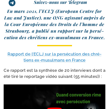
Suivez-nous sur Telegram
En mars 2021, l’ECLJ (European Centre for
Law and Justice), une ONG agis­sant auprès de
la Cour Européenne des Droits de l’homme de
Strasbourg, a publié un rap­port sur la per­sé­
cu­tion des chré­tiens ex-​musulmans en France.
Rapport de l’ECLJ sur la per­sé­cu­tion des chré­
tiens ex-​musulmans en France
Ce rap­port est la syn­thèse de 20 inter­views dont a
été tiré le repor­tage vidéo sui­vant (55 minutes)) :