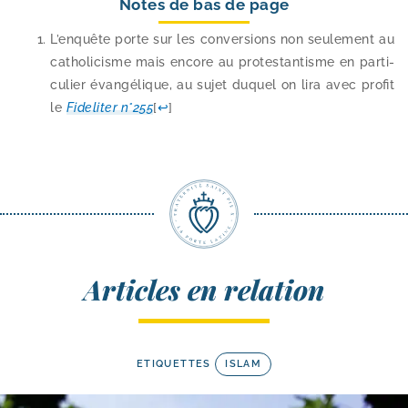
Notes de bas de page
L’enquête porte sur les conver­sions non seule­ment au
catho­li­cisme mais encore au pro­tes­tan­tisme en par­ti­
cu­lier évan­gé­lique, au sujet duquel on lira avec pro­fit
le
Fideliter n°255
[
↩
]
Articles en relation
ETIQUETTES
ISLAM