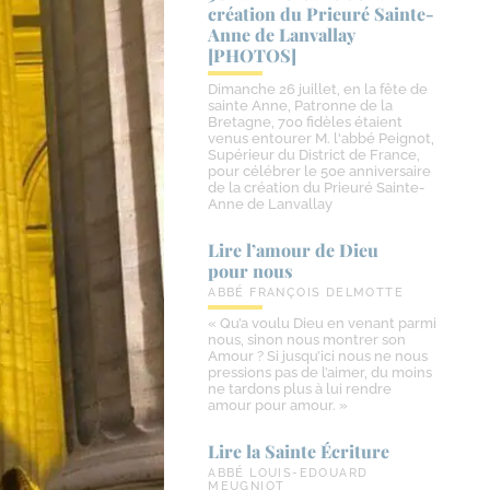
création du Prieuré Sainte-​
Anne de Lanvallay
[PHOTOS]
Dimanche 26 juillet, en la fête de
sainte Anne, Patronne de la
Bretagne, 700 fidèles étaient
venus entourer M. l'abbé Peignot,
Supérieur du District de France,
pour célébrer le 50e anniversaire
de la création du Prieuré Sainte-
Anne de Lanvallay
Lire l’amour de Dieu
pour nous
ABBÉ FRANÇOIS DELMOTTE
« Qu’a voulu Dieu en venant parmi
nous, sinon nous montrer son
Amour ? Si jusqu’ici nous ne nous
pressions pas de l’aimer, du moins
ne tardons plus à lui rendre
amour pour amour. »
Lire la Sainte Écriture
ABBÉ LOUIS-EDOUARD
MEUGNIOT