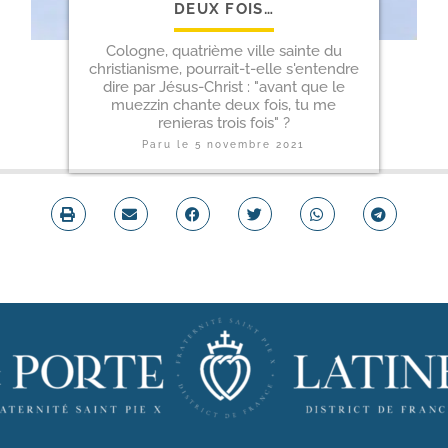
DEUX FOIS…
Cologne, quatrième ville sainte du
christianisme, pourrait-t-elle s'entendre
dire par Jésus-Christ : "avant que le
muezzin chante deux fois, tu me
renieras trois fois" ?
Paru le
5 novembre 2021