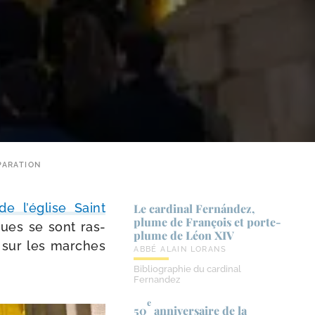
PARATION
e l’é­glise Saint
Le cardinal Fernández,
plume de François et porte-​
ques se sont ras­
plume de Léon XIV
x sur les marches
ABBÉ ALAIN LORANS
Bibliographie du cardinal
Fernandez
e
50
anniversaire de la