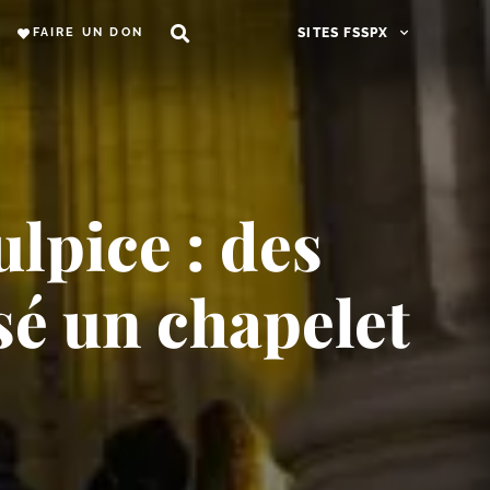
FAIRE UN DON
SITES FSSPX
ulpice : des
sé un chapelet