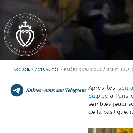
ACCUEIL
ACTUALITÉS
PRIÈRE CORANIQUE À SAINT-SULPI
Après les
sou­r
Suivez-nous sur Telegram
Sulpice
à Paris c
sem­blés jeu­di 
de la basi­lique, 