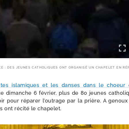
CE : DES JEUNES CATHOLIQUES ONT ORGANISÉ UN CHAPELET EN RÉ
ates isla­miques et les danses dans le choeur d
e dimanche 6 février, plus de 80 jeunes catho­li
soir pour répa­rer l’outrage par la prière. A genou
ils ont réci­té le chapelet.