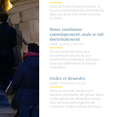
C’est un texte toujours vivant ; il
nous communique les pensées du
Dieu qui aime nos âmes comme
un Père.
Rome condamne
canoniquement, mais se tait
doctrinalement
ABBÉ ALAIN LORANS
On ne reviendra plus aux
excommunications et aux
anathèmes tridentins, sauf pour
ceux qui défendent la messe
tridentine.
Ordre et désordre
ABBÉ PHILIPPE PAZAT
Dans un monde moderne il
devient plus facile de glisser dans
cette spirale de désordre moral,
d’où la nécessité urgente de
restaurer l’ordre autour de nous.