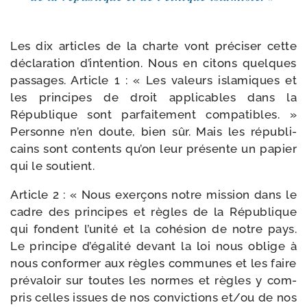
Les dix articles de la charte vont pré­ci­ser cette
décla­ra­tion d’intention. Nous en citons quelques
pas­sages. Article 1 : « Les valeurs isla­miques et
les prin­cipes de droit appli­cables dans la
République sont par­fai­te­ment com­pa­tibles. »
Personne n’en doute, bien sûr. Mais les répu­bli­
cains sont contents qu’on leur pré­sente un papier
qui le soutient.
Article 2 : « Nous exer­çons notre mis­sion dans le
cadre des prin­cipes et règles de la République
qui fondent l’unité et la cohé­sion de notre pays.
Le prin­cipe d’égalité devant la loi nous oblige à
nous confor­mer aux règles com­munes et les faire
pré­va­loir sur toutes les normes et règles y com­
pris celles issues de nos convic­tions et/​ou de nos