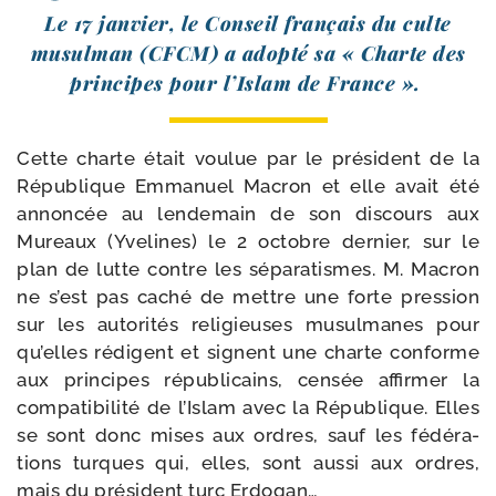
Le 17 jan­vier, le Conseil fran­çais du culte
musul­man (CFCM) a adop­té sa « Charte des
prin­cipes pour l’Islam de France ».
Cette charte était vou­lue par le pré­sident de la
République Emmanuel Macron et elle avait été
annon­cée au len­de­main de son dis­cours aux
Mureaux (Yvelines) le 2 octobre der­nier, sur le
plan de lutte contre les sépa­ra­tismes. M. Macron
ne s’est pas caché de mettre une forte pres­sion
sur les auto­ri­tés reli­gieuses musul­manes pour
qu’elles rédigent et signent une charte conforme
aux prin­cipes répu­bli­cains, cen­sée affir­mer la
com­pa­ti­bi­li­té de l’Islam avec la République. Elles
se sont donc mises aux ordres, sauf les fédé­ra­
tions turques qui, elles, sont aus­si aux ordres,
mais du pré­sident turc Erdogan…