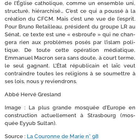
de l’Église catho­lique, comme un ensemble uni,
struc­tu­ré, hié­rar­chi­sé… C’est ce qui a pous­sé à la
créa­tion du CFCM. Mais c’est une vue de l’esprit.
Pour Bruno Retailleau, pré­sident du groupe LR au
Sénat, ce texte est une « esbroufe » qui ne chan­
ge­ra rien aux pro­blèmes posés par l’islam poli­
tique. De toute cette opé­ra­tion média­tique,
Emmanuel Macron sera sans doute, à court terme,
le seul gagnant. L’État répu­bli­cain et laïc veut
contraindre toutes les reli­gions à se sou­mettre à
ses lois, nous y reviendrons.
Abbé Hervé Gresland
Image : La plus grande mos­quée d’Europe en
construc­tion actuel­le­ment à Strasbourg (mos­
quée Eyyub Sultan).
Source :
La Couronne de Marie n° 98