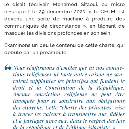
le disait l’écrivain Mohamed Sifaoui, au micro
d’Europe 1 le 29 décembre 2020, « le CFCM est
deve­nu une sorte de machine à pro­duire des
com­mu­ni­qués de cir­cons­tance », en tâchant de
mas­quer les divi­sions pro­fondes en son sein.
Examinons un peu le conte­nu de cette charte, qui
débute par un préambule :
Nous réaf­fir­mons d’emblée que ni nos convic­
tions reli­gieuses ni toute autre rai­son ne sau­
raient sup­plan­ter les prin­cipes qui fondent le
droit et la Constitution de la République.
Aucune convic­tion reli­gieuse ne peut être
invo­quée pour se sous­traire aux obli­ga­tions
des citoyens. Cette “charte des prin­cipes” vise
à tra­cer les valeurs à trans­mettre aux fidèles
et à par­ta­ger avec eux, dans le res­pect des lois
de la répu­blique et de l’éthique islamiste. »