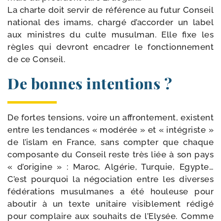
La charte doit ser­vir de réfé­rence au futur Conseil
natio­nal des imams, char­gé d’accorder un label
aux ministres du culte musul­man. Elle fixe les
règles qui devront enca­drer le fonc­tion­ne­ment
de ce Conseil.
De bonnes intentions ?
De fortes ten­sions, voire un affron­te­ment, existent
entre les ten­dances « modé­rée » et « inté­griste »
de l’islam en France, sans comp­ter que chaque
com­po­sante du Conseil reste très liée à son pays
« d’origine » : Maroc, Algérie, Turquie, Egypte…
C’est pour­quoi la négo­cia­tion entre les diverses
fédé­ra­tions musul­manes a été hou­leuse pour
abou­tir à un texte uni­taire visi­ble­ment rédi­gé
pour com­plaire aux sou­haits de l’Elysée. Comme