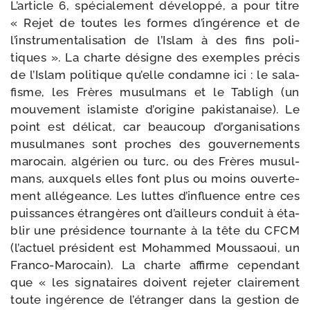
L’article 6, spé­cia­le­ment déve­lop­pé, a pour titre
« Rejet de toutes les formes d’ingérence et de
l’instrumentalisation de l’Islam à des fins poli­
tiques ». La charte désigne des exemples pré­cis
de l’Islam poli­tique qu’elle condamne ici : le sala­
fisme, les Frères musul­mans et le Tabligh (un
mou­ve­ment isla­miste d’origine pakis­ta­naise). Le
point est déli­cat, car beau­coup d’organisations
musul­manes sont proches des gou­ver­ne­ments
maro­cain, algé­rien ou turc, ou des Frères musul­
mans, aux­quels elles font plus ou moins ouver­te­
ment allé­geance. Les luttes d’influence entre ces
puis­sances étran­gères ont d’ailleurs conduit à éta­
blir une pré­si­dence tour­nante à la tête du CFCM
(l’actuel pré­sident est Mohammed Moussaoui, un
Franco-​Marocain). La charte affirme cepen­dant
que « les signa­taires doivent reje­ter clai­re­ment
toute ingé­rence de l’étranger dans la ges­tion de