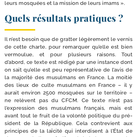
leurs mos­quées et la mis­sion de leurs imams ».
Quels résultats pratiques ?
Il n’est besoin que de grat­ter légè­re­ment le ver­nis
de cette charte, pour remar­quer qu’elle est bien
ver­mou­lue, et pour plu­sieurs rai­sons. Tout
d’abord, ce texte est rédi­gé par une ins­tance dont
on sait qu’elle est peu repré­sen­ta­tive de l’avis de
la majo­ri­té des musul­mans en France. La moi­tié
des lieux de culte musul­mans en France – il y
aurait envi­ron 2500 mos­quées sur le ter­ri­toire –
ne relèvent pas du CFCM. Ce texte n’est pas
l’expression des musul­mans fran­çais, mais est
avant tout le fruit de la volon­té poli­tique du pré­
sident de la République. Cela contre­vient aux
prin­cipes de la laï­ci­té qui inter­disent à l’État de