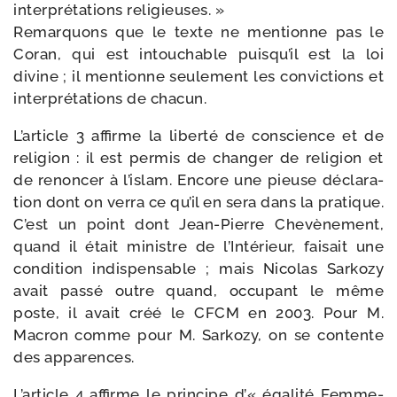
inter­pré­ta­tions reli­gieuses. »
Remarquons que le texte ne men­tionne pas le
Coran, qui est intou­chable puisqu’il est la loi
divine ; il men­tionne seule­ment les convic­tions et
inter­pré­ta­tions de chacun.
L’article 3 affirme la liber­té de conscience et de
reli­gion : il est per­mis de chan­ger de reli­gion et
de renon­cer à l’islam. Encore une pieuse décla­ra­
tion dont on ver­ra ce qu’il en sera dans la pra­tique.
C’est un point dont Jean-​Pierre Chevènement,
quand il était ministre de l’Intérieur, fai­sait une
condi­tion indis­pen­sable ; mais Nicolas Sarkozy
avait pas­sé outre quand, occu­pant le même
poste, il avait créé le CFCM en 2003. Pour M.
Macron comme pour M. Sarkozy, on se contente
des apparences.
L’article 4 affirme le prin­cipe d’« éga­li­té Femme-​