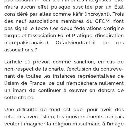
n’aura aucun effet puisque sus­ci­tée par un État
consi­dé­ré par elles comme kâfir (incroyant). Trois
des neuf asso­cia­tions membres du CFCM n’ont
pas signé le texte (les deux fédé­ra­tions d’origine
turque et l’association Foi et Pratique, d’inspiration
indo-​pakistanaise). Qu’adviendra-t-il de ces
associations ?
L’article 10 pré­voit comme sanc­tion, en cas de
non-​respect de la charte, l’exclusion du contre­ve­
nant de toutes les ins­tances repré­sen­ta­tives de
l’islam de France, ce qui n’empêchera nul­le­ment
un imam de conti­nuer à œuvrer en dehors de
cette charte.
Une dif­fi­cul­té de fond est que, pour avoir des
rela­tions avec l’islam, les gou­ver­ne­ments fran­çais
veulent ima­gi­ner la reli­gion musul­mane à l’image