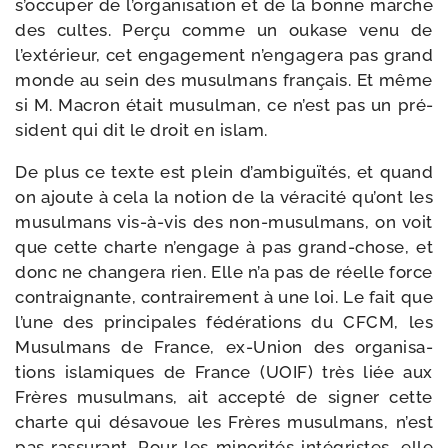
s’occuper de l’organisation et de la bonne marche
des cultes. Perçu comme un oukase venu de
l’extérieur, cet enga­ge­ment n’engagera pas grand
monde au sein des musul­mans fran­çais. Et même
si M. Macron était musul­man, ce n’est pas un pré­
sident qui dit le droit en islam.
De plus ce texte est plein d’ambiguïtés, et quand
on ajoute à cela la notion de la véra­ci­té qu’ont les
musul­mans vis-​à-​vis des non-​musulmans, on voit
que cette charte n’engage à pas grand-​chose, et
donc ne chan­ge­ra rien. Elle n’a pas de réelle force
contrai­gnante, contrai­re­ment à une loi. Le fait que
l’une des prin­ci­pales fédé­ra­tions du CFCM, les
Musulmans de France, ex-​Union des orga­ni­sa­
tions isla­miques de France (UOIF) très liée aux
Frères musul­mans, ait accep­té de signer cette
charte qui désa­voue les Frères musul­mans, n’est
pas ras­su­rant. Pour les mino­ri­tés inté­gristes, elle