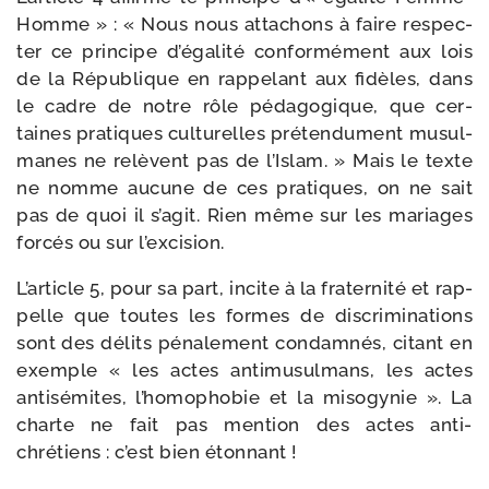
Homme » : « Nous nous atta­chons à faire res­pec­
ter ce prin­cipe d’égalité confor­mé­ment aux lois
de la République en rap­pe­lant aux fidèles, dans
le cadre de notre rôle péda­go­gique, que cer­
taines pra­tiques cultu­relles pré­ten­du­ment musul­
manes ne relèvent pas de l’Islam. » Mais le texte
ne nomme aucune de ces pra­tiques, on ne sait
pas de quoi il s’agit. Rien même sur les mariages
for­cés ou sur l’excision.
L’article 5, pour sa part, incite à la fra­ter­ni­té et rap­
pelle que toutes les formes de dis­cri­mi­na­tions
sont des délits péna­le­ment condam­nés, citant en
exemple « les actes anti­mu­sul­mans, les actes
anti­sé­mites, l’homophobie et la miso­gy­nie ». La
charte ne fait pas men­tion des actes anti-​
chrétiens : c’est bien étonnant !