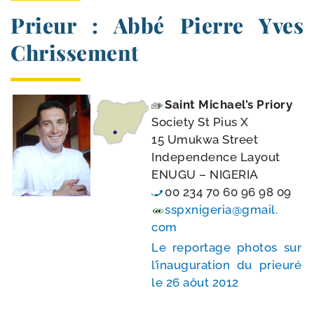
Prieur : Abbé Pierre Yves
Chrissement
Saint Michael’s Priory
Society St Pius X
15 Umukwa Street
Independence Layout
ENUGU – NIGERIA
00 234 70 60 96 98 09
sspxnigeria@​gmail.​
com
Le repor­tage pho­tos sur
l’i­nau­gu­ra­tion du prieu­ré
le 26 aôut 2012