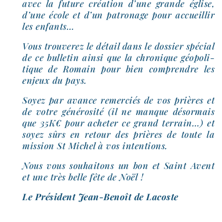
avec la future créa­tion d’une grande église,
d’une école et d’un patro­nage pour accueillir
les enfants…
Vous trou­ve­rez le détail dans le dos­sier spé­cial
de ce bul­le­tin ain­si que la chro­nique géo­po­li­
tique de Romain pour bien com­prendre les
enjeux du pays.
Soyez par avance remer­ciés de vos prières et
de votre géné­ro­si­té (il ne manque désor­mais
que 35K€ pour ache­ter ce grand ter­rain…) et
soyez sûrs en retour des prières de toute la
mis­sion St Michel à vos intentions.
Nous vous sou­hai­tons un bon et Saint Avent
et une très belle fête de Noël !
Le Président Jean-​Benoît de Lacoste