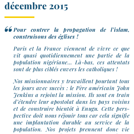
décembre 2015
Pour contrer la pro­pa­ga­tion de l’is­lam,
construi­sons des églises !
Paris et la France viennent de vivre ce que
vit qua­si quo­ti­dien­ne­ment une par­tie de la
popu­la­tion nigé­riane… Là-​bas, ces atten­tats
sont de plus ciblés envers les catholiques !
Nos mis­sion­naires y tra­vaillent pour­tant tous
les jours avec suc­cès : le Père amé­ri­cain John
Jenkins a rejoint la mis­sion. Ils sont en train
d’é­tendre leur apos­to­lat dans les pays voi­sins
et de construire bien­tôt à Enugu. Cette pers­
pec­tive doit nous réjouir tous car cela signi­fie
une implan­ta­tion durable au ser­vice de la
popu­la­tion. Nos pro­jets prennent donc vie