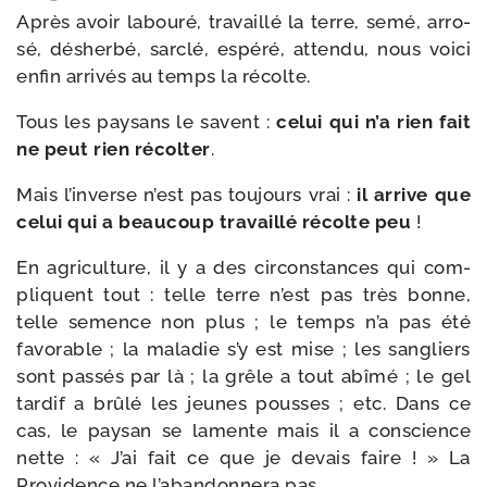
Après avoir labou­ré, tra­vaillé la terre, semé, arro­
sé, désher­bé, sar­clé, espé­ré, atten­du, nous voi­ci
enfin arri­vés au temps la récolte.
Tous les pay­sans le savent :
celui qui n’a rien fait
ne peut rien récol­ter
.
Mais l’in­verse n’est pas tou­jours vrai :
il arrive que
celui qui a beau­coup tra­vaillé récolte peu
!
En agri­cul­ture, il y a des cir­cons­tances qui com­
pliquent tout : telle terre n’est pas très bonne,
telle semence non plus ; le temps n’a pas été
favo­rable ; la mala­die s’y est mise ; les san­gliers
sont pas­sés par là ; la grêle a tout abî­mé ; le gel
tar­dif a brû­lé les jeunes pousses ; etc. Dans ce
cas, le pay­san se lamente mais il a conscience
nette : « J’ai fait ce que je devais faire ! » La
Providence ne l’a­ban­don­ne­ra pas.