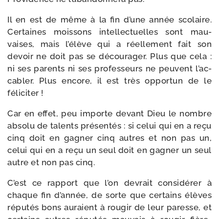
Il en est de même à la fin d’une année sco­laire.
Certaines mois­sons intel­lec­tuelles sont mau­
vaises, mais l’é­lève qui a réel­le­ment fait son
devoir ne doit pas se décou­ra­ger. Plus que cela :
ni ses parents ni ses pro­fes­seurs ne peuvent l’ac­
ca­bler. Plus encore, il est très oppor­tun de le
féliciter !
Car en effet, peu importe devant Dieu le nombre
abso­lu de talents pré­sen­tés : si celui qui en a reçu
cinq doit en gagner cinq autres et non pas un,
celui qui en a reçu un seul doit en gagner un seul
autre et non pas cinq.
C’est ce rap­port que l’on devrait consi­dé­rer à
chaque fin d’an­née, de sorte que cer­tains élèves
répu­tés bons auraient à rou­gir de leur paresse, et