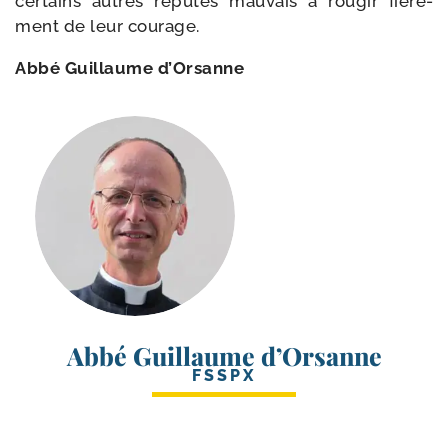
cer­tains autres répu­tés mau­vais à rou­gir fiè­re­
ment de leur courage.
Abbé Guillaume d’Orsanne
Abbé Guillaume d’Orsanne
FSSPX