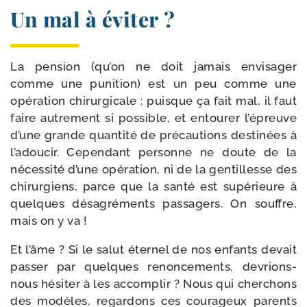
Un mal à éviter ?
La pen­sion (qu’on ne doit jamais envi­sa­ger
comme une puni­tion) est un peu comme une
opé­ra­tion chi­rur­gi­cale : puisque ça fait mal, il faut
faire autre­ment si pos­sible, et entou­rer l’é­preuve
d’une grande quan­ti­té de pré­cau­tions des­ti­nées à
l’a­dou­cir. Cependant per­sonne ne doute de la
néces­si­té d’une opé­ra­tion, ni de la gen­tillesse des
chi­rur­giens, parce que la san­té est supé­rieure à
quelques désa­gré­ments pas­sa­gers. On souffre,
mais on y va !
Et l’âme ? Si le salut éter­nel de nos enfants devait
pas­ser par quelques renon­ce­ments, devrions-​
nous hési­ter à les accom­plir ? Nous qui cher­chons
des modèles, regar­dons ces cou­ra­geux parents