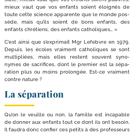
mieux vaut que vos enfants soient éloi­gnés de
toute cette science appa­rente que le monde pos­
sède, mais qu’ils soient de bons enfants, des
enfants chré­tiens, des enfants catholiques… »
C’est ain­si que s’ex­pri­mait Mgr Lefebvre en 1979.
Depuis, les écoles vrai­ment catho­liques se sont
mul­ti­pliées, mais elles res­tent sou­vent syno­
nymes de sacri­fices, dont le pre­mier est la sépa­
ra­tion plus ou moins pro­lon­gée. Est-​ce vrai­ment
contre nature ?
La séparation
Qu’on le veuille ou non, la famille est inca­pable
de don­ner aux enfants tout ce dont ils ont besoin.
Il fau­dra donc confier ces petits à des pro­fes­seurs