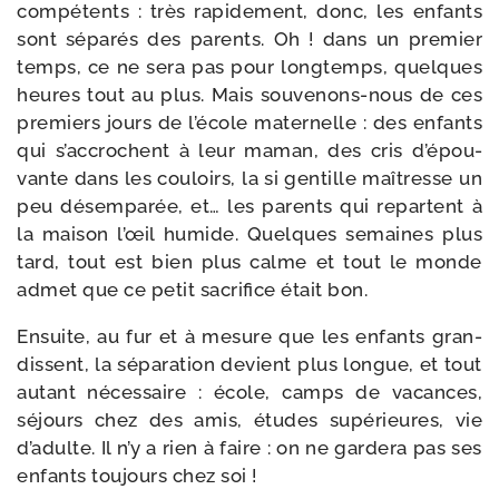
com­pé­tents : très rapi­de­ment, donc, les enfants
sont sépa­rés des parents. Oh ! dans un pre­mier
temps, ce ne sera pas pour long­temps, quelques
heures tout au plus. Mais souvenons-​nous de ces
pre­miers jours de l’é­cole mater­nelle : des enfants
qui s’ac­crochent à leur maman, des cris d’é­pou­
vante dans les cou­loirs, la si gen­tille maî­tresse un
peu désem­pa­rée, et… les parents qui repartent à
la mai­son l’œil humide. Quelques semaines plus
tard, tout est bien plus calme et tout le monde
admet que ce petit sacri­fice était bon.
Ensuite, au fur et à mesure que les enfants gran­
dissent, la sépa­ra­tion devient plus longue, et tout
autant néces­saire : école, camps de vacances,
séjours chez des amis, études supé­rieures, vie
d’a­dulte. Il n’y a rien à faire : on ne gar­de­ra pas ses
enfants tou­jours chez soi !