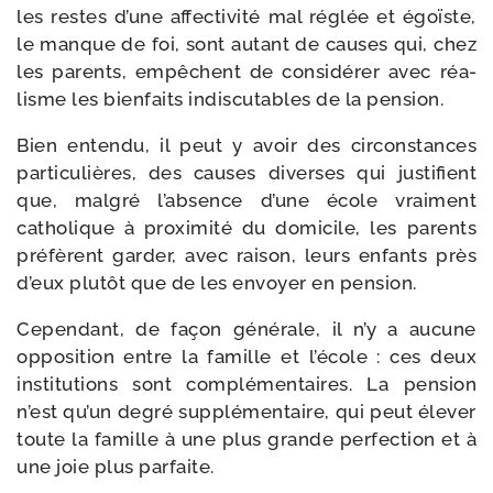
les restes d’une affec­ti­vi­té mal réglée et égoïste,
le manque de foi, sont autant de causes qui, chez
les parents, empêchent de consi­dé­rer avec réa­
lisme les bien­faits indis­cu­tables de la pension.
Bien enten­du, il peut y avoir des cir­cons­tances
par­ti­cu­lières, des causes diverses qui jus­ti­fient
que, mal­gré l’ab­sence d’une école vrai­ment
catho­lique à proxi­mi­té du domi­cile, les parents
pré­fèrent gar­der, avec rai­son, leurs enfants près
d’eux plu­tôt que de les envoyer en pension.
Cependant, de façon géné­rale, il n’y a aucune
oppo­si­tion entre la famille et l’école : ces deux
ins­ti­tu­tions sont com­plé­men­taires. La pen­sion
n’est qu’un degré sup­plé­men­taire, qui peut éle­ver
toute la famille à une plus grande per­fec­tion et à
une joie plus parfaite.