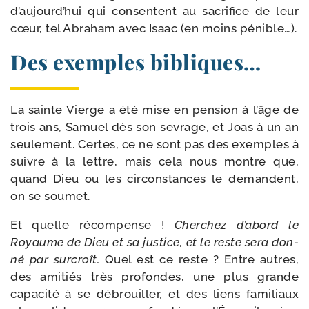
d’au­jourd’­hui qui consentent au sacri­fice de leur
cœur, tel Abraham avec Isaac (en moins pénible…).
Des exemples bibliques…
La sainte Vierge a été mise en pen­sion à l’âge de
trois ans, Samuel dès son sevrage, et Joas à un an
seule­ment. Certes, ce ne sont pas des exemples à
suivre à la lettre, mais cela nous montre que,
quand Dieu ou les cir­cons­tances le demandent,
on se soumet.
Et quelle récom­pense !
Cherchez d’a­bord le
Royaume de Dieu et sa jus­tice, et le reste sera don­
né par sur­croît.
Quel est ce reste ? Entre autres,
des ami­tiés très pro­fondes, une plus grande
capa­ci­té à se débrouiller, et des liens fami­liaux