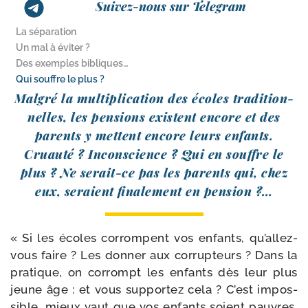
Suivez-nous sur Telegram
La séparation
Un mal à éviter ?
Des exemples bibliques…
Qui souffre le plus ?
Malgré la mul­ti­pli­ca­tion des écoles tra­di­tion­
nelles, les pen­sions existent encore et des
parents y mettent encore leurs enfants.
Cruauté ? Inconscience ? Qui en souffre le
plus ? Ne serait-​ce pas les parents qui, chez
eux, seraient fina­le­ment en pension ?…
« Si les écoles cor­rompent vos enfants, qu’allez-​
vous faire ? Les don­ner aux cor­rup­teurs ? Dans la
pra­tique, on cor­rompt les enfants dès leur plus
jeune âge : et vous sup­por­tez cela ? C’est impos­
sible, mieux vaut que vos enfants soient pauvres,