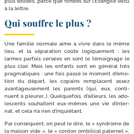
plus solides, parce que fon­dés sur l’Évangile vécu
à la lettre.
Qui souffre le plus ?
Une famille nor­male aime à vivre dans le même
lieu, et la sépa­ra­tion coûte logi­que­ment : les
larmes par­fois ver­sées en sont le témoi­gnage le
plus clair. Mais les enfants sont en géné­ral très
prag­ma­tiques : une fois pas­sé le moment d’é­mo­
tion du départ, les copains rem­placent assez
avan­ta­geu­se­ment les parents (qui, eux, conti­
nuent à pleu­rer…). Quelquefois, d’ailleurs, les ado­
les­cents sou­haitent eux-​mêmes une vie d’in­ter­
nat, et cela n’a rien d’inquiétant.
Par consé­quent, on peut le dire, le « syn­drome de
la mai­son vide », le « cor­don ombi­li­cal pater­nel »,