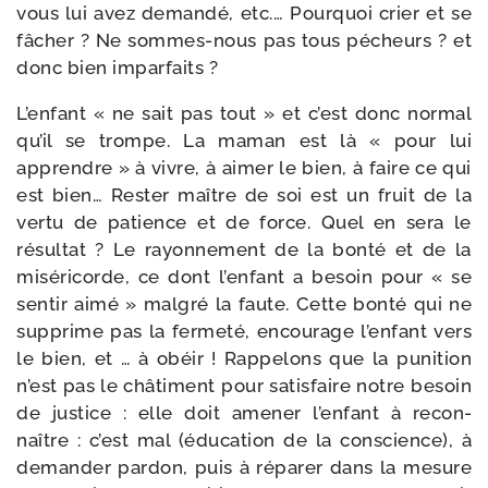
vous lui avez deman­dé, etc.… Pourquoi crier et se
fâcher ? Ne sommes-​nous pas tous pécheurs ? et
donc bien imparfaits ?
L’enfant « ne sait pas tout » et c’est donc nor­mal
qu’il se trompe. La maman est là « pour lui
apprendre » à vivre, à aimer le bien, à faire ce qui
est bien… Rester maître de soi est un fruit de la
ver­tu de patience et de force. Quel en sera le
résul­tat ? Le rayon­ne­ment de la bon­té et de la
misé­ri­corde, ce dont l’enfant a besoin pour « se
sen­tir aimé » mal­gré la faute. Cette bon­té qui ne
sup­prime pas la fer­me­té, encou­rage l’enfant vers
le bien, et … à obéir ! Rappelons que la puni­tion
n’est pas le châ­ti­ment pour satis­faire notre besoin
de jus­tice : elle doit ame­ner l’en­fant à recon­
naître : c’est mal (édu­ca­tion de la conscience), à
deman­der par­don, puis à répa­rer dans la mesure