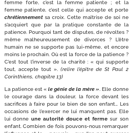
femme forte, c’est la femme patiente ; et la
femme patiente, c’est celle qui accepte et porte
chré­tien­ne­ment
sa croix. Cette maî­trise de soi ne
s’ac­quiert que par la pra­tique constante de la
patience. Pourquoi tant de dis­putes, de révoltes ?
même mal­heu­reu­se­ment de divorces ? L’être
humain ne se sup­porte pas lui-​même, et encore
moins le pro­chain. Où est la force de la patience ?
C’est tout l’in­verse de la cha­ri­té : « qui sup­porte
tout, accepte tout ».
(relire l’épître de St Paul 2
Corinthiens, cha­pitre 13)
La patience est «
le génie de la mère »
. Elle donne
le cou­rage dans la dou­leur, la force devant les
sacri­fices à faire pour le bien de son enfant… Les
occa­sions de l’exer­cer ne lui manquent pas. Elle
lui donne
une auto­ri­té
douce et ferme
sur son
enfant. Combien de fois pouvons-​nous remar­quer