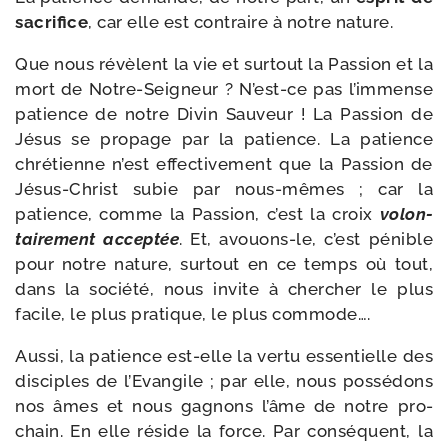
sacri­fice
, car elle est contraire à notre nature.
Que nous révèlent la vie et sur­tout la Passion et la
mort de Notre-​Seigneur ? N’est-​ce pas l’im­mense
patience de notre Divin Sauveur ! La Passion de
Jésus se pro­page par la patience. La patience
chré­tienne n’est effec­ti­ve­ment que la Passion de
Jésus-​Christ subie par nous-​mêmes ; car la
patience, comme la Passion, c’est la croix
volon­
tai­re­ment
accep­tée
. Et, avouons-​le, c’est pénible
pour notre nature, sur­tout en ce temps où tout,
dans la socié­té, nous invite à cher­cher le plus
facile, le plus pra­tique, le plus commode….
Aussi, la patience est-​elle la ver­tu essen­tielle des
dis­ciples de l’Evangile ; par elle, nous pos­sé­dons
nos âmes et nous gagnons l’âme de notre pro­
chain. En elle réside la force. Par consé­quent, la