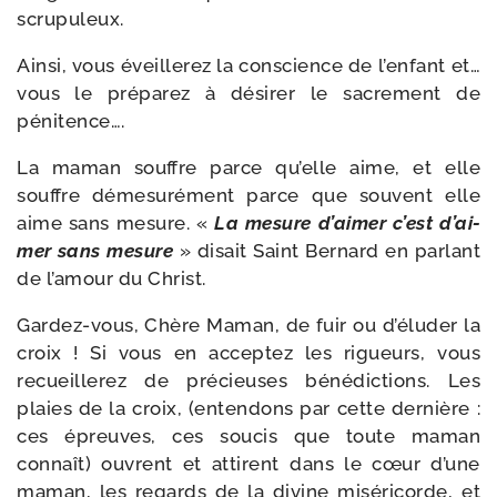
scrupuleux.
Ainsi, vous éveille­rez la conscience de l’en­fant et…
vous le pré­pa­rez à dési­rer le sacre­ment de
pénitence….
La maman souffre parce qu’elle aime, et elle
souffre déme­su­ré­ment parce que sou­vent elle
aime sans mesure. «
La mesure d’ai­mer c’est d’ai­
mer sans mesure
» disait Saint Bernard en par­lant
de l’a­mour du Christ.
Gardez-​vous, Chère Maman, de fuir ou d’é­lu­der la
croix ! Si vous en accep­tez les rigueurs, vous
recueille­rez de pré­cieuses béné­dic­tions. Les
plaies de la croix, (enten­dons par cette der­nière :
ces épreuves, ces sou­cis que toute maman
connaît) ouvrent et attirent dans le cœur d’une
maman, les regards de la divine misé­ri­corde, et