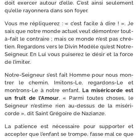
doit exer­cer autour d’elle. C’est ain­si seule­ment
qu’elle rayon­ne­ra dans son foyer.
Vous me répli­que­rez : « c’est facile à dire ! ». Je
sais que notre monde actuel veut démon­trer tout-​
à-​fait le contraire ; mais ce monde n’est pas chré­
tien. Regardons vers le Divin Modèle qu’est Notre-​
Seigneur. En Lui vous pui­se­rez le désir et la force
de l’imiter.
Notre-​Seigneur s’est fait Homme pour nous mon­
trer le che­min. Imitons-​Le, regardons-​Le et
montrons-​Le à notre enfant.
La misé­ri­corde est
un fruit de l’Amour
. « Parmi toutes choses, le
Seigneur n’estime rien au-​dessus de la misé­ri­
corde », dit Saint Grégoire de Nazianze.
La patience est néces­saire pour sup­por­ter et
accep­ter que l’enfant se trompe, fasse mal ce que