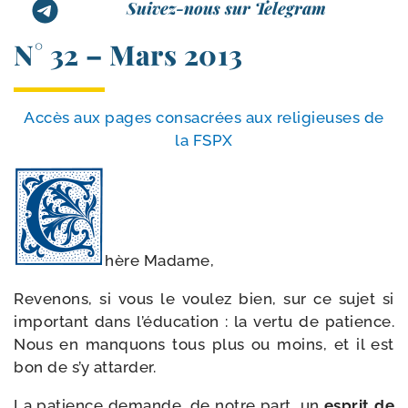
Suivez-nous sur Telegram
N° 32 – Mars 2013
Accès aux pages consa­crées aux reli­gieuses de
la FSPX
hère Madame,
Revenons, si vous le vou­lez bien, sur ce sujet si
impor­tant dans l’é­du­ca­tion : la ver­tu de patience.
Nous en man­quons tous plus ou moins, et il est
bon de s’y attarder.
La patience demande, de notre part, un
esprit de