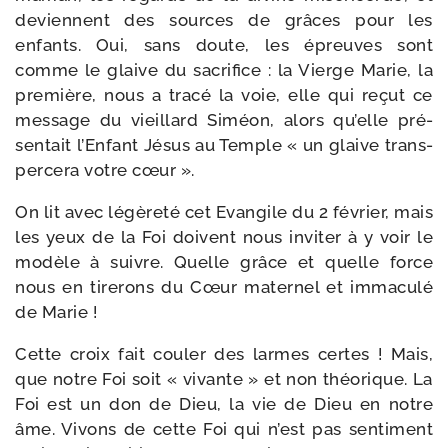
deviennent des sources de grâces pour les
enfants. Oui, sans doute, les épreuves sont
comme le glaive du sacri­fice : la Vierge Marie, la
pre­mière, nous a tra­cé la voie, elle qui reçut ce
mes­sage du vieillard Siméon, alors qu’elle pré­
sen­tait l’Enfant Jésus au Temple « un glaive trans­
per­ce­ra votre cœur ».
On lit avec légè­re­té cet Evangile du 2 février, mais
les yeux de la Foi doivent nous invi­ter à y voir le
modèle à suivre. Quelle grâce et quelle force
nous en tire­rons du Cœur mater­nel et imma­cu­lé
de Marie !
Cette croix fait cou­ler des larmes certes ! Mais,
que notre Foi soit « vivante » et non théo­rique. La
Foi est un don de Dieu, la vie de Dieu en notre
âme. Vivons de cette Foi qui n’est pas sen­ti­ment