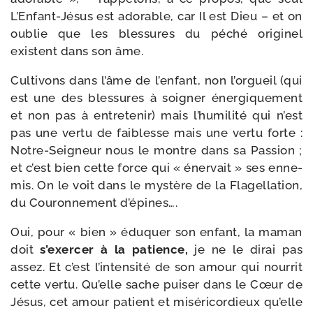
L’Enfant-Jésus est ado­rable, car Il est Dieu – et on
oublie que les bles­sures du péché ori­gi­nel
existent dans son âme.
Cultivons dans l’âme de l’en­fant, non l’or­gueil (qui
est une des bles­sures à soi­gner éner­gi­que­ment
et non pas à entre­te­nir) mais l’hu­mi­li­té qui n’est
pas une ver­tu de fai­blesse mais une ver­tu forte :
Notre-​Seigneur nous le montre dans sa Passion ;
et c’est bien cette force qui « éner­vait » ses enne­
mis. On le voit dans le mys­tère de la Flagellation,
du Couronnement d’épines….
Oui, pour « bien » édu­quer son enfant, la maman
doit
s’exer­cer à la patience,
je ne le dirai pas
assez. Et c’est l’in­ten­si­té de son amour qui nour­rit
cette ver­tu. Qu’elle sache pui­ser dans le Cœur de
Jésus, cet amour patient et misé­ri­cor­dieux qu’elle