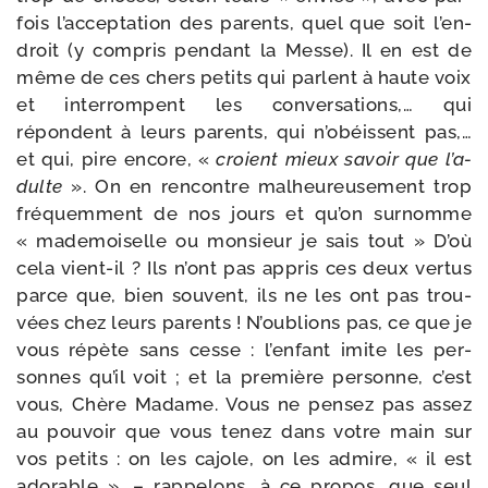
fois l’ac­cep­ta­tion des parents, quel que soit l’en­
droit (y com­pris pen­dant la Messe). Il en est de
même de ces chers petits qui parlent à haute voix
et inter­rompent les conver­sa­tions,… qui
répondent à leurs parents, qui n’o­béissent pas,…
et qui, pire encore, «
croient mieux savoir que l’a­
dulte
». On en ren­contre mal­heu­reu­se­ment trop
fré­quem­ment de nos jours et qu’on sur­nomme
« made­moi­selle ou mon­sieur je sais tout » D’où
cela vient-​il ? Ils n’ont pas appris ces deux ver­tus
parce que, bien sou­vent, ils ne les ont pas trou­
vées chez leurs parents ! N’oublions pas, ce que je
vous répète sans cesse : l’en­fant imite les per­
sonnes qu’il voit ; et la pre­mière per­sonne, c’est
vous, Chère Madame. Vous ne pen­sez pas assez
au pou­voir que vous tenez dans votre main sur
vos petits : on les cajole, on les admire, « il est
ado­rable », – rap­pe­lons, à ce pro­pos, que seul