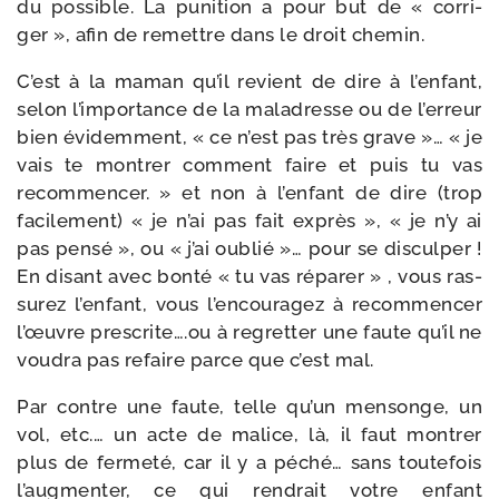
du pos­sible. La puni­tion a pour but de « cor­ri­
ger », afin de remettre dans le droit chemin.
C’est à la maman qu’il revient de dire à l’enfant,
selon l’im­por­tance de la mal­adresse ou de l’er­reur
bien évi­dem­ment, « ce n’est pas très grave »… « je
vais te mon­trer com­ment faire et puis tu vas
recom­men­cer. » et non à l’enfant de dire (trop
faci­le­ment) « je n’ai pas fait exprès », « je n’y ai
pas pen­sé », ou « j’ai oublié »… pour se dis­cul­per !
En disant avec bon­té « tu vas répa­rer » , vous ras­
su­rez l’enfant, vous l’encouragez à recom­men­cer
l’œuvre prescrite….ou à regret­ter une faute qu’il ne
vou­dra pas refaire parce que c’est mal.
Par contre une faute, telle qu’un men­songe, un
vol, etc.… un acte de malice, là, il faut mon­trer
plus de fer­me­té, car il y a péché… sans tou­te­fois
l’augmenter, ce qui ren­drait votre enfant