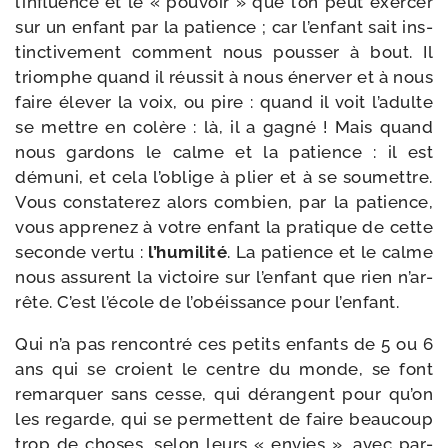
l’in­fluence et le « pou­voir » que l’on peut exer­cer
sur un enfant par la patience ; car l’en­fant sait ins­
tinc­ti­ve­ment com­ment nous pous­ser à bout. Il
triomphe quand il réus­sit à nous éner­ver et à nous
faire éle­ver la voix, ou pire : quand il voit l’a­dulte
se mettre en colère : là, il a gagné ! Mais quand
nous gar­dons le calme et la patience : il est
dému­ni, et cela l’o­blige à plier et à se sou­mettre.
Vous consta­te­rez alors com­bien, par la patience,
vous appre­nez à votre enfant la pra­tique de cette
seconde ver­tu :
l’hu­mi­li­té
. La patience et le calme
nous assurent la vic­toire sur l’en­fant que rien n’ar­
rête. C’est l’école de l’obéissance pour l’enfant.
Qui n’a pas ren­con­tré ces petits enfants de 5 ou 6
ans qui se croient le centre du monde, se font
remar­quer sans cesse, qui dérangent pour qu’on
les regarde, qui se per­mettent de faire beau­coup
trop de choses, selon leurs « envies », avec par­