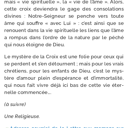
mais « vie spi­ri­tuelle », la « vie de l’âme ». Alors,
cette croix devien­dra le gage des conso­la­tions
divines : Notre-​Seigneur se penche vers toute
âme qui souffre « avec Lui » : c’est ain­si que se
renouent dans la vie spi­ri­tuelle les liens que l’âme
a rom­pus dans l’ordre de la nature par le péché
qui nous éloigne de Dieu.
Le mys­tère de la Croix est une folie pour ceux qui
se perdent et s’en détournent ; mais pour les vrais
chré­tiens, pour les enfants de Dieu, c’est le mys­
tère d’a­mour plein d’es­pé­rance et d’im­mor­ta­li­té,
qui nous fait vivre déjà ici bas de cette vie éter­
nelle commencée….
(à suivre)
Une Religieuse.