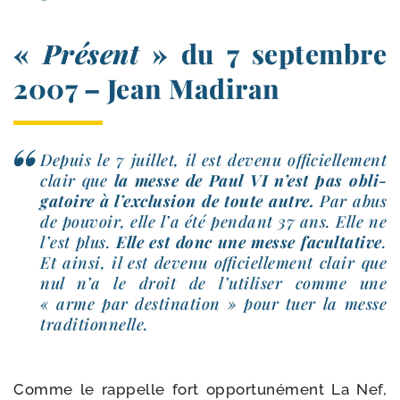
«
Présent
» du 7 septembre
2007 – Jean Madiran
Depuis le 7 juillet, il est deve­nu offi­ciel­le­ment
clair que
la messe de Paul VI n’est pas obli­
ga­toire à l’ex­clu­sion de toute autre.
Par abus
de pou­voir, elle l’a été pen­dant 37 ans. Elle ne
l’est plus.
Elle est donc une messe facul­ta­tive
.
Et ain­si, il est deve­nu offi­ciel­le­ment clair que
nul n’a le droit de l’u­ti­li­ser comme une
« arme par des­ti­na­tion » pour tuer la messe
traditionnelle.
Comme le rap­pelle fort oppor­tu­né­ment La Nef,