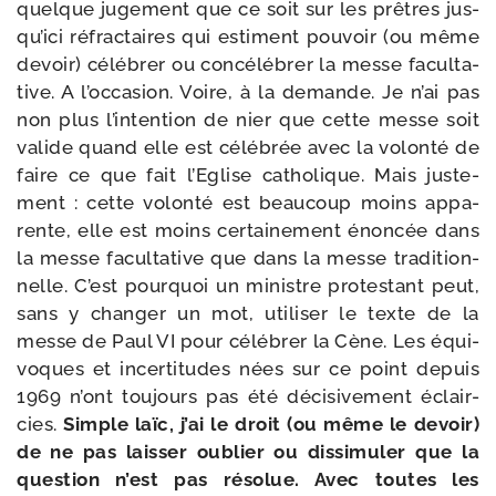
quelque juge­ment que ce soit sur les prêtres jus­
qu’i­ci réfrac­taires qui estiment pou­voir (ou même
devoir) célé­brer ou concé­lé­brer la messe facul­ta­
tive. A l’oc­ca­sion. Voire, à la demande. Je n’ai pas
non plus l’in­ten­tion de nier que cette messe soit
valide quand elle est célé­brée avec la volon­té de
faire ce que fait l’Eglise catho­lique. Mais jus­te­
ment : cette volon­té est beau­coup moins appa­
rente, elle est moins cer­tai­ne­ment énon­cée dans
la messe facul­ta­tive que dans la messe tra­di­tion­
nelle. C’est pour­quoi un ministre pro­tes­tant peut,
sans y chan­ger un mot, uti­li­ser le texte de la
messe de Paul VI pour célé­brer la Cène. Les équi­
voques et incer­ti­tudes nées sur ce point depuis
1969 n’ont tou­jours pas été déci­si­ve­ment éclair­
cies.
Simple laïc, j’ai le droit (ou même le devoir)
de ne pas lais­ser oublier ou dis­si­mu­ler que la
ques­tion n’est pas réso­lue. Avec toutes les