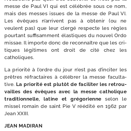
messe de Paul VI qui est célé­brée sous ce nom,
mais des messes issues de la messe de Paul VI.
Les évêques n’ar­rivent pas à obte­nir (ou ne
veulent pas) que leur cler­gé res­pecte les règles
pour­tant suf­fi­sam­ment élas­tiques du nou­vel Ordo
mis­sae. Il importe donc de recon­naître que les cri­
tiques légi­times ont droit de cité chez les
catholiques.
La prio­ri­té à l’ordre du jour n’est pas d’in­ci­ter les
prêtres réfrac­taires à célé­brer la messe facul­ta­
tive.
La prio­ri­té est plu­tôt de faci­li­ter les retrou­
vailles des évêques avec la messe catho­lique
tra­di­tion­nelle, latine et gré­go­rienne
selon le
mis­sel romain de saint Pie V réédi­té en 1962 par
Jean XXIII.
JEAN MADIRAN