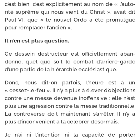
c’est bien, c’est expli­ci­te­ment au nom de « l’au­to­
ri­té suprême qui nous vient du Christ », avait dit
Paul VI, que « le nou­vel Ordo a été pro­mul­gué
pour rem­pla­cer l’ancien ».
Il n’en est plus question.
Ce des­sein des­truc­teur est offi­ciel­le­ment aban­
don­né, quel que soit le com­bat d’arrière-​garde
d’une par­tie de la hié­rar­chie ecclésiastique.
Donc, nous dit-​on par­fois, l’heure est à un
« cessez-​le-​feu ». Il n’y a plus à éle­ver d’ob­jec­tions
contre une messe deve­nue inof­fen­sive : elle n’est
plus une agres­sion contre la messe tra­di­tion­nelle.
La contro­verse doit main­te­nant s’ar­rê­ter. Il n’y a
plus d’in­con­vé­nient à la célé­brer désormais.
Je n’ai ni l’in­ten­tion ni la capa­ci­té de por­ter