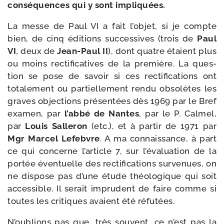
consé­quences qui y sont impliquées.
La messe de Paul VI a fait l’ob­jet, si je compte
bien, de cinq édi­tions suc­ces­sives (trois de
Paul
VI
, deux de
Jean-​Paul II
), dont quatre étaient plus
ou moins rec­ti­fi­ca­tives de la pre­mière. La ques­
tion se pose de savoir si ces rec­ti­fi­ca­tions ont
tota­le­ment ou par­tiel­le­ment ren­du obso­lètes les
graves objec­tions pré­sen­tées dès 1969 par le Bref
exa­men, par
l’ab­bé de Nantes
, par le P. Calmel,
par
Louis Salleron
(etc.), et à par­tir de 1971 par
Mgr Marcel Lefebvre
. A ma connais­sance, à part
ce qui concerne l’ar­ticle 7, sur l’é­va­lua­tion de la
por­tée éven­tuelle des rec­ti­fi­ca­tions sur­ve­nues, on
ne dis­pose pas d’une étude théo­lo­gique qui soit
acces­sible. Il serait impru­dent de faire comme si
toutes les cri­tiques avaient été réfutées.
N’oublions pas que, très sou­vent, ce n’est pas la