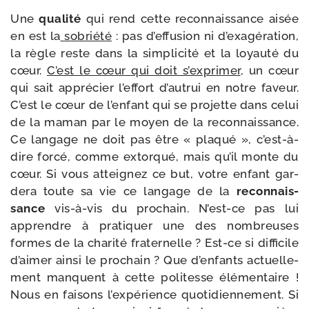
Une
qua­li­té
qui rend cette recon­nais­sance aisée
en est la
sobrié­té
: pas d’ef­fu­sion ni d’exa­gé­ra­tion,
la règle reste dans la sim­pli­ci­té et la loyau­té du
cœur.
C’est le cœur qui doit s’ex­pri­mer
, un cœur
qui sait appré­cier l’ef­fort d’au­trui en notre faveur.
C’est le cœur de l’en­fant qui se pro­jette dans celui
de la maman par le moyen de la recon­nais­sance.
Ce lan­gage ne doit pas être « pla­qué », c’est-​à-​
dire for­cé, comme extor­qué, mais qu’il monte du
cœur. Si vous attei­gnez ce but, votre enfant gar­
de­ra toute sa vie ce lan­gage de la
recon­nais­
sance
vis-​à-​vis du pro­chain. N’est-​ce pas lui
apprendre à pra­ti­quer une des nom­breuses
formes de la cha­ri­té fra­ter­nelle ? Est-​ce si dif­fi­cile
d’ai­mer ain­si le pro­chain ? Que d’en­fants actuel­le­
ment manquent à cette poli­tesse élé­men­taire !
Nous en fai­sons l’ex­pé­rience quo­ti­dien­ne­ment. Si