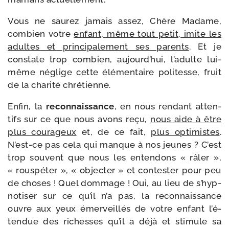
Vous ne sau­rez jamais assez, Chère Madame,
com­bien votre
enfant, même tout petit, imite les
adultes et prin­ci­pa­le­ment ses parents
. Et je
constate trop com­bien, aujourd’­hui, l’a­dulte lui-​
même néglige cette élé­men­taire poli­tesse, fruit
de la cha­ri­té chrétienne.
Enfin, la
recon­nais­sance
, en nous ren­dant atten­
tifs sur ce que nous avons reçu,
nous aide à être
plus cou­ra­geux
et, de ce fait,
plus opti­mistes
.
N’est-​ce pas cela qui manque à nos jeunes ? C’est
trop sou­vent que nous les enten­dons « râler »,
« rous­pé­ter », « objec­ter » et contes­ter pour peu
de choses ! Quel dom­mage ! Oui, au lieu de s’hyp­
no­ti­ser sur ce qu’il n’a pas, la recon­nais­sance
ouvre aux yeux émer­veillés de votre enfant l’é­
ten­due des richesses qu’il a déjà et sti­mule sa