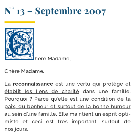
N° 13 – Septembre 2007
hère Madame,
Chère Madame,
La
recon­nais­sance
est une ver­tu qui
pro­tège et
éta­blit les liens de cha­ri­té
dans une famille.
Pourquoi ? Parce qu’elle est une condi­tion
de la
paix, du bon­heur et sur­tout de la bonne humeur
au sein d’une famille. Elle main­tient un esprit opti­
miste et ceci est très impor­tant, sur­tout de
nos jours.