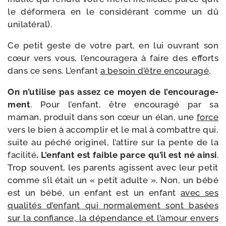
le défor­me­ra en le consi­dé­rant comme un dû
unilatéral).
Ce petit geste de votre part, en lui ouvrant son
cœur vers vous, l’en­cou­ra­ge­ra à faire des efforts
dans ce sens. L’enfant
a besoin d’être encou­ra­gé
.
On n’u­ti­lise pas assez ce moyen de l’en­cou­ra­ge­
ment
. Pour l’en­fant, être encou­ra­gé par sa
maman, pro­duit dans son cœur un élan, une
force
vers le bien à accom­plir et le mal à com­battre qui,
suite au péché ori­gi­nel, l’at­tire sur la pente de la
faci­li­té
. L’enfant est faible parce qu’il est né ain­si
.
Trop sou­vent, les parents agissent avec leur petit
comme s’il était un « petit adulte ». Non, un bébé
est un bébé, un enfant est un enfant
avec ses
qua­li­tés d’en­fant qui nor­ma­le­ment sont basées
sur la confiance, la dépen­dance et l’a­mour envers