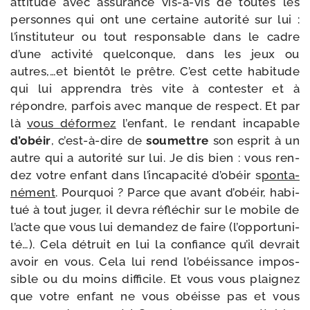
atti­tude avec assu­rance vis-​à-​vis de toutes les
per­sonnes qui ont une cer­taine auto­ri­té sur lui :
l’ins­ti­tu­teur ou tout res­pon­sable dans le cadre
d’une acti­vi­té quel­conque, dans les jeux ou
autres,…et bien­tôt le prêtre. C’est cette habi­tude
qui lui appren­dra très vite à contes­ter et à
répondre, par­fois avec manque de res­pect. Et par
là
vous défor­mez
l’en­fant, le ren­dant inca­pable
d’o­béir
, c’est-​à-​dire de
sou­mettre
son esprit à un
autre qui a auto­ri­té sur lui. Je dis bien : vous ren­
dez votre enfant dans l’in­ca­pa­ci­té d’o­béir s
pon­ta­
né­ment
. Pourquoi ? Parce que avant d’o­béir, habi­
tué à tout juger, il devra réflé­chir sur le mobile de
l’acte que vous lui deman­dez de faire (l’op­por­tu­ni­
té…). Cela détruit en lui la confiance qu’il devrait
avoir en vous. Cela lui rend l’o­béis­sance impos­
sible ou du moins dif­fi­cile. Et vous vous plai­gnez
que votre enfant ne vous obéisse pas et vous