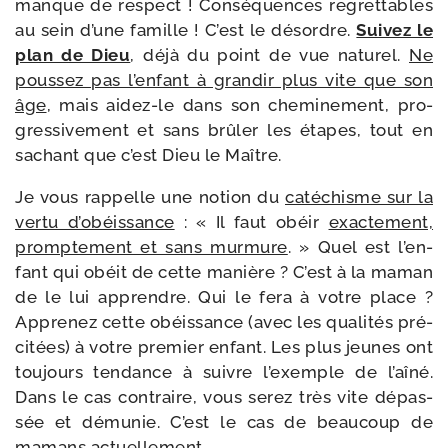
manque de res­pect ! Conséquences regret­tables
au sein d’une famille ! C’est le désordre.
Suivez le
plan de Dieu
, déjà du point de vue natu­rel.
Ne
pous­sez pas l’en­fant à gran­dir plus vite que son
âge
, mais aidez-​le dans son che­mi­ne­ment, pro­
gres­si­ve­ment et sans brû­ler les étapes, tout en
sachant que c’est Dieu le Maître.
Je vous rap­pelle une notion du
caté­chisme sur la
ver­tu d’o­béis­sance
: « Il faut obéir
exac­te­ment,
promp­te­ment et sans mur­mure
. » Quel est l’en­
fant qui obéit de cette manière ? C’est à la maman
de le lui apprendre. Qui le fera à votre place ?
Apprenez cette obéis­sance (avec les qua­li­tés pré­
ci­tées) à votre pre­mier enfant. Les plus jeunes ont
tou­jours ten­dance à suivre l’exemple de l’aî­né.
Dans le cas contraire, vous serez très vite dépas­
sée et dému­nie. C’est le cas de beau­coup de
mamans actuellement.