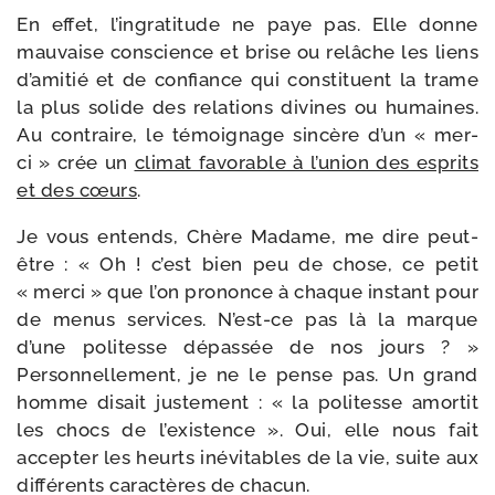
En effet, l’in­gra­ti­tude ne paye pas. Elle donne
mau­vaise conscience et brise ou relâche les liens
d’a­mi­tié et de confiance qui consti­tuent la trame
la plus solide des rela­tions divines ou humaines.
Au contraire, le témoi­gnage sin­cère d’un « mer­
ci » crée un
cli­mat favo­rable à l’u­nion des esprits
et des cœurs
.
Je vous entends, Chère Madame, me dire peut-​
être : « Oh ! c’est bien peu de chose, ce petit
« mer­ci » que l’on pro­nonce à chaque ins­tant pour
de menus ser­vices. N’est-​ce pas là la marque
d’une poli­tesse dépas­sée de nos jours ? »
Personnellement, je ne le pense pas. Un grand
homme disait jus­te­ment : « la poli­tesse amor­tit
les chocs de l’exis­tence ». Oui, elle nous fait
accep­ter les heurts inévi­tables de la vie, suite aux
dif­fé­rents carac­tères de chacun.