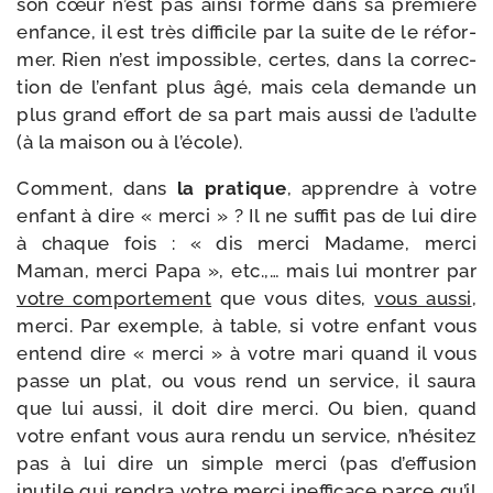
son cœur n’est pas ain­si for­mé dans sa pre­mière
enfance, il est très dif­fi­cile par la suite de le réfor­
mer. Rien n’est impos­sible, certes, dans la cor­rec­
tion de l’en­fant plus âgé, mais cela demande un
plus grand effort de sa part mais aus­si de l’a­dulte
(à la mai­son ou à l’école).
Comment, dans
la pra­tique
, apprendre à votre
enfant à dire « mer­ci » ? Il ne suf­fit pas de lui dire
à chaque fois : « dis mer­ci Madame, mer­ci
Maman, mer­ci Papa », etc.,… mais lui mon­trer par
votre com­por­te­ment
que vous dites,
vous aus­si
,
mer­ci. Par exemple, à table, si votre enfant vous
entend dire « mer­ci » à votre mari quand il vous
passe un plat, ou vous rend un ser­vice, il sau­ra
que lui aus­si, il doit dire mer­ci. Ou bien, quand
votre enfant vous aura ren­du un ser­vice, n’hé­si­tez
pas à lui dire un simple mer­ci (pas d’ef­fu­sion
inutile qui ren­dra votre mer­ci inef­fi­cace parce qu’il