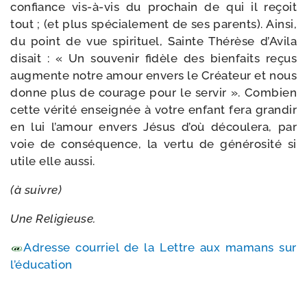
confiance vis-​à-​vis du pro­chain de qui il reçoit
tout ; (et plus spé­cia­le­ment de ses parents). Ainsi,
du point de vue spi­ri­tuel, Sainte Thérèse d’Avila
disait : « Un sou­ve­nir fidèle des bien­faits reçus
aug­mente notre amour envers le Créateur et nous
donne plus de cou­rage pour le ser­vir ». Combien
cette véri­té ensei­gnée à votre enfant fera gran­dir
en lui l’a­mour envers Jésus d’où décou­le­ra, par
voie de consé­quence, la ver­tu de géné­ro­si­té si
utile elle aussi.
(à suivre)
Une Religieuse.
Adresse cour­riel de la Lettre aux mamans sur
l’éducation