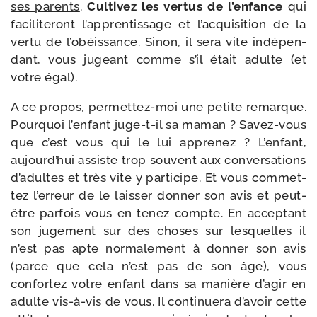
ses parents
.
Cultivez les ver­tus de l’en­fance
qui
faci­li­te­ront l’ap­pren­tis­sage et l’ac­qui­si­tion de la
ver­tu de l’o­béis­sance. Sinon, il sera vite indé­pen­
dant, vous jugeant comme s’il était adulte (et
votre égal).
A ce pro­pos, permettez-​moi une petite remarque.
Pourquoi l’en­fant juge-​t-​il sa maman ? Savez-​vous
que c’est vous qui le lui appre­nez ? L’enfant,
aujourd’­hui assiste trop sou­vent aux conver­sa­tions
d’a­dultes et
très vite y par­ti­cipe
. Et vous com­met­
tez l’er­reur de le lais­ser don­ner son avis et peut-​
être par­fois vous en tenez compte. En accep­tant
son juge­ment sur des choses sur les­quelles il
n’est pas apte nor­ma­le­ment à don­ner son avis
(parce que cela n’est pas de son âge), vous
confor­tez votre enfant dans sa manière d’a­gir en
adulte vis-​à-​vis de vous. Il conti­nue­ra d’a­voir cette