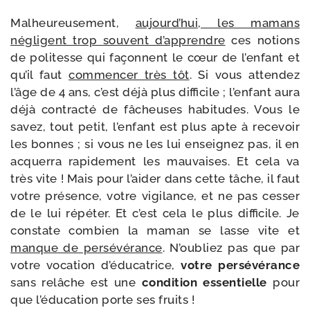
Malheureusement,
aujourd’­hui, les mamans
négligent trop sou­vent d’ap­prendre
ces notions
de poli­tesse qui façonnent le cœur de l’en­fant et
qu’il faut
com­men­cer très tôt
. Si vous atten­dez
l’âge de 4 ans, c’est déjà plus dif­fi­cile ; l’en­fant aura
déjà contrac­té de fâcheuses habi­tudes. Vous le
savez, tout petit, l’en­fant est plus apte à rece­voir
les bonnes ; si vous ne les lui ensei­gnez pas, il en
acquer­ra rapi­de­ment les mau­vaises. Et cela va
très vite ! Mais pour l’ai­der dans cette tâche, il faut
votre pré­sence, votre vigi­lance, et ne pas ces­ser
de le lui répé­ter. Et c’est cela le plus dif­fi­cile. Je
constate com­bien la maman se lasse vite et
manque de per­sé­vé­rance
. N’oubliez pas que par
votre voca­tion d’é­du­ca­trice,
votre per­sé­vé­rance
sans relâche est une
condi­tion essen­tielle
pour
que l’é­du­ca­tion porte ses fruits !