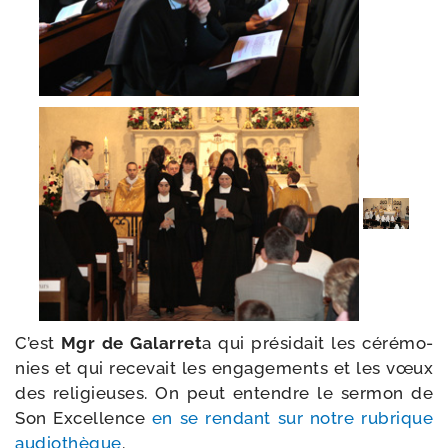
C’est
Mgr de Galarret
a qui pré­si­dait les céré­mo­
nies et qui rece­vait les enga­ge­ments et les vœux
des reli­gieuses. On peut entendre le ser­mon de
Son Excellence
en se ren­dant sur notre rubrique
audio­thèque
.