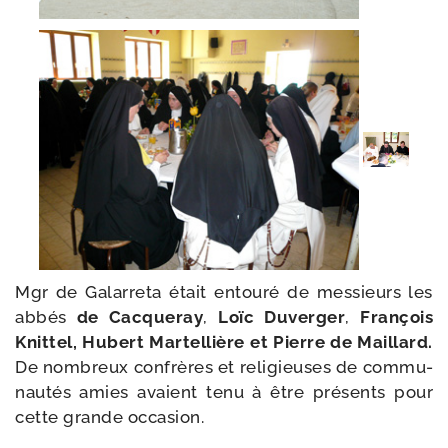
Mgr de Galarreta était entou­ré de mes­sieurs les
abbés
de Cacqueray
,
Loïc Duverger
,
François
Knittel, Hubert Martellière et Pierre de Maillard.
De nom­breux confrères et reli­gieuses de com­mu­
nau­tés amies avaient tenu à être pré­sents pour
cette grande occasion.