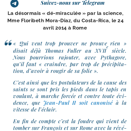
Suivez-nous sur Telegram
La désor­mais « dé-​miraculée » par la science,
Mme Floribeth Mora-​Diaz, du Costa-​Rica, le 24
avril 2014 à Rome
« Qui veut trop prou­ver ne prouve rien »
e
disait déjà Thomas Fuller au XVII
siècle.
Nous pour­rions rajou­ter, avec Pythagore,
qu’il faut « craindre, par trop de pré­ci­pi­ta­
tion, d’a­voir à rou­gir de sa folie ».
C’est ain­si que les pos­tu­la­teurs de la cause des
saints se sont pris les pieds dans le tapis en
vou­lant, à marche for­cée et contre toute évi­
dence, que
Jean-​Paul II soit cano­ni­sé
à la
vitesse de l’éclair.
En fin de compte c’est la foudre qui vient de
tom­ber sur François et sur Rome avec la révé­