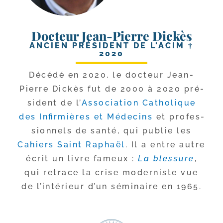
Docteur Jean-Pierre Dickès
ANCIEN PRÉSIDENT DE L'ACIM †
2020
Décédé en 2020, le doc­teur Jean-​
Pierre Dickès fut de 2000 à 2020 pré­
sident de l’
Association Catholique
des Infirmières et Médecins
et pro­fes­
sion­nels de san­té, qui publie les
Cahiers Saint Raphaël
. Il a entre autre
écrit un livre fameux :
La bles­sure
,
qui retrace la crise moder­niste vue
de l’in­té­rieur d’un sémi­naire en 1965.