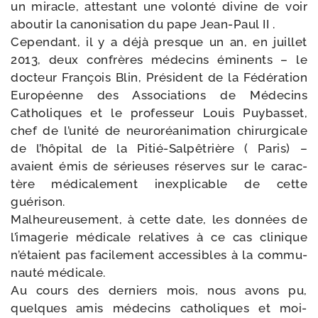
un miracle, attes­tant une volon­té divine de voir
abou­tir la cano­ni­sa­tion du pape Jean-​Paul II .
Cependant, il y a déjà presque un an, en juillet
2013, deux confrères méde­cins émi­nents – le
doc­teur François Blin, Président de la Fédération
Européenne des Associations de Médecins
Catholiques et le pro­fes­seur Louis Puybasset,
chef de l’unité de neu­ro­réa­ni­ma­tion chi­rur­gi­cale
de l’hôpital de la Pitié-​Salpêtrière ( Paris) –
avaient émis de sérieuses réserves sur le carac­
tère médi­ca­le­ment inex­pli­cable de cette
guérison.
Malheureusement, à cette date, les don­nées de
l’imagerie médi­cale rela­tives à ce cas cli­nique
n’étaient pas faci­le­ment acces­sibles à la com­mu­
nau­té médicale.
Au cours des der­niers mois, nous avons pu,
quelques amis méde­cins catho­liques et moi-​