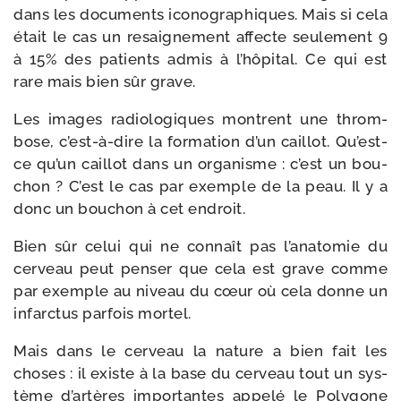
dans les docu­ments ico­no­gra­phiques. Mais si cela
était le cas un resai­gne­ment affecte seule­ment 9
à 15% des patients admis à l’hôpital. Ce qui est
rare mais bien sûr grave.
Les images radio­lo­giques montrent une throm­
bose, c’est-à-dire la for­ma­tion d’un caillot. Qu’est-
ce qu’un caillot dans un orga­nisme : c’est un bou­
chon ? C’est le cas par exemple de la peau. Il y a
donc un bou­chon à cet endroit.
Bien sûr celui qui ne connaît pas l’anatomie du
cer­veau peut pen­ser que cela est grave comme
par exemple au niveau du cœur où cela donne un
infarc­tus par­fois mortel.
Mais dans le cer­veau la nature a bien fait les
choses : il existe à la base du cer­veau tout un sys­
tème d’artères impor­tantes appe­lé le Polygone