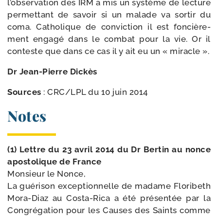
l’observation des IRM a mis un sys­tème de lec­ture
per­met­tant de savoir si un malade va sor­tir du
coma. Catholique de convic­tion il est fon­ciè­re­
ment enga­gé dans le com­bat pour la vie. Or il
conteste que dans ce cas il y ait eu un « miracle ».
Dr Jean-​Pierre Dickès
Sources
: CRC/​LPL du 10 juin 2014
Notes
(1) Lettre du 23 avril 2014 du Dr Bertin au nonce
apos­to­lique de France
Monsieur le Nonce,
La gué­ri­son excep­tion­nelle de madame Floribeth
Mora-​Diaz au Costa-​Rica a été pré­sen­tée par la
Congrégation pour les Causes des Saints comme