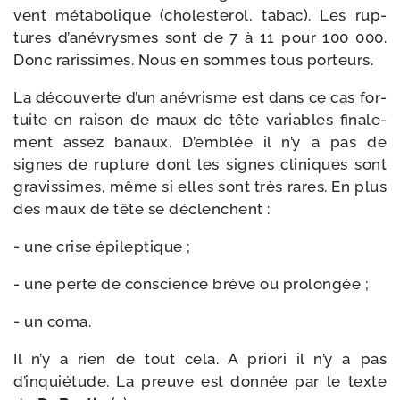
vent méta­bo­lique (cho­les­te­rol, tabac). Les rup­
tures d’anévrysmes sont de 7 à 11 pour 100 000.
Donc raris­simes. Nous en sommes tous porteurs.
La décou­verte d’un ané­vrisme est dans ce cas for­
tuite en rai­son de maux de tête variables fina­le­
ment assez banaux. D’emblée il n’y a pas de
signes de rup­ture dont les signes cli­niques sont
gra­vis­simes, même si elles sont très rares. En plus
des maux de tête se déclenchent :
- une crise épileptique ;
- une perte de conscience brève ou prolongée ;
- un coma.
Il n’y a rien de tout cela. A prio­ri il n’y a pas
d’inquiétude. La preuve est don­née par le texte