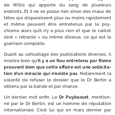
de Willis qui apporte du sang de plu­sieurs
endroits…Et il ne se passe rien sinon des maux de
têtes qui dis­pa­raissent plus ou moins rapi­de­ment
et même peuvent être entre­te­nus par le psy­
chisme alors qu’il n’y a plus rien et que le caillot
s’est « rétrac­té » ou même dis­sous, ce qui est la
gué­ri­son complète.
Quant au cafouillage des publi­ca­tions diverses, il
montre bien qu
’il y a un flou entre­te­nu par Rome
prou­vant bien que cette affaire est une sol­li­ci­ta­
tion d’un miracle qui n’existe pas
. Notamment la
volon­té de refu­ser le dos­sier que le Dr Bertin a
obte­nu par la bande et par chance.
Un der­nier mot enfin. Le
Dr Puybasset
, men­tion­
né par le Dr Bertin, est un homme de répu­ta­tion
inter­na­tio­nale. C’est lui qui en mars der­nier par