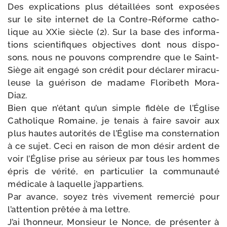
Des expli­ca­tions plus détaillées sont expo­sées
sur le site inter­net de la Contre-​Réforme catho­
lique au XXie siècle (2). Sur la base des infor­ma­
tions scien­ti­fiques objec­tives dont nous dis­po­
sons, nous ne pou­vons com­prendre que le Saint-​
Siège ait enga­gé son cré­dit pour décla­rer mira­cu­
leuse la gué­ri­son de madame Floribeth Mora-
Diaz.
Bien que n’étant qu’un simple fidèle de l’Église
Catholique Romaine, je tenais à faire savoir aux
plus hautes auto­ri­tés de l’Église ma conster­na­tion
à ce sujet. Ceci en rai­son de mon désir ardent de
voir l’Église prise au sérieux par tous les hommes
épris de véri­té, en par­ti­cu­lier la com­mu­nau­té
médi­cale à laquelle j’appartiens.
Par avance, soyez très vive­ment remer­cié pour
l’attention prê­tée à ma lettre.
J’ai l’honneur, Monsieur le Nonce, de pré­sen­ter à