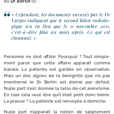
du
Dr Bertin
(1) :
« Cependant, les docu­ments envoyés par le Dr
Vargas indiquent que le second bilan radio­lo­
gique n’a eu lieu que le 11 novembre 2011,
c’est-à-dire plus six mois après. Ce qui est
étonnant. »
Personne ne s’est affo­lé. Pourquoi ? Tout sim­ple­
ment parce que cette affaire appa­raît comme
banale. La patiente est gar­dée en obser­va­tion.
Mais un des signes de la béni­gni­té que n’a pas
men­tion­né le Dr Bertin est don­né par défaut.
Nulle part n’est don­née la taille de cet ané­vrisme.
En clair cela veut dire qu’il était petit donc bénin.
La preuve ? La patiente est ren­voyée à domicile.
Nulle part n’apparaît la notion de sai­gne­ment