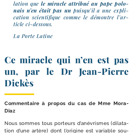
la­tion que
le miracle attri­bué au pape polo­
nais n’en était pas un
puis­qu’il a une expli­
ca­tion scien­ti­fique comme le démontre l’ar­
ticle ci-dessous.
La Porte Latine
Ce miracle qui n’en est pas
un, par le Dr Jean-​Pierre
Dickès
Commentaire à pro­pos du cas de Mme Mora-
Diaz
Nous sommes tous por­teurs d’anévrismes (dila­ta­
tion d’une artère) dont l’origine est variable sou­