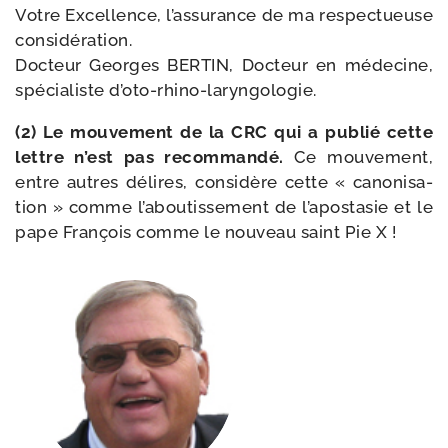
Votre Excellence, l’assurance de ma res­pec­tueuse
considération.
Docteur Georges BERTIN, Docteur en méde­cine,
spé­cia­liste d’oto-rhino-laryngologie.
(2) Le mou­ve­ment de la CRC qui a publié cette
lettre n’est pas recom­man­dé.
Ce mou­ve­ment,
entre autres délires, consi­dère cette « cano­ni­sa­
tion » comme l’aboutissement de l’apostasie et le
pape François comme le nou­veau saint Pie X !