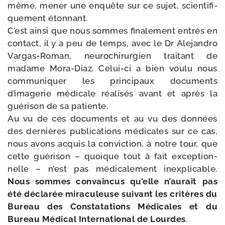
même, mener une enquête sur ce sujet, scien­ti­fi­
que­ment étonnant.
C’est ain­si que nous sommes fina­le­ment entrés en
contact, il y a peu de temps, avec le Dr Alejandro
Vargas-​Roman, neu­ro­chi­rur­gien trai­tant de
madame Mora-​Diaz. Celui-​ci a bien vou­lu nous
com­mu­ni­quer les prin­ci­paux docu­ments
d’imagerie médi­cale réa­li­sés avant et après la
gué­ri­son de sa patiente.
Au vu de ces docu­ments et au vu des don­nées
des der­nières publi­ca­tions médi­cales sur ce cas,
nous avons acquis la convic­tion, à notre tour, que
cette gué­ri­son – quoique tout à fait excep­tion­
nelle – n’est pas médi­ca­le­ment inex­pli­cable.
Nous sommes convain­cus qu’elle n’aurait pas
été décla­rée mira­cu­leuse sui­vant les cri­tères du
Bureau des Constatations Médicales et du
Bureau Médical International de Lourdes
.