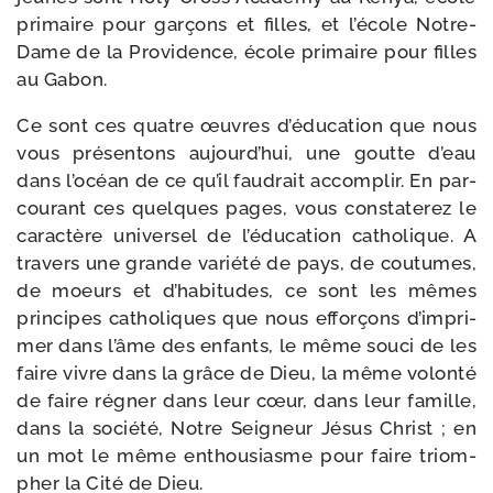
pri­maire pour gar­çons et filles, et l’é­cole Notre-​
Dame de la Providence, école pri­maire pour filles
au Gabon.
Ce sont ces quatre œuvres d’é­du­ca­tion que nous
vous pré­sen­tons aujourd’­hui, une goutte d’eau
dans l’o­céan de ce qu’il fau­drait accom­plir. En par­
cou­rant ces quelques pages, vous consta­te­rez le
carac­tère uni­ver­sel de l’é­du­ca­tion catho­lique. A
tra­vers une grande varié­té de pays, de cou­tumes,
de moeurs et d’ha­bi­tudes, ce sont les mêmes
prin­cipes catho­liques que nous effor­çons d’im­pri­
mer dans l’âme des enfants, le même sou­ci de les
faire vivre dans la grâce de Dieu, la même volon­té
de faire régner dans leur cœur, dans leur famille,
dans la socié­té, Notre Seigneur Jésus Christ ; en
un mot le même enthou­siasme pour faire triom­
pher la Cité de Dieu.