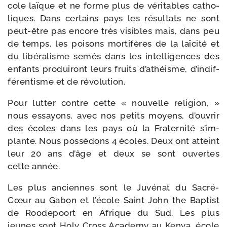
cole laïque et ne forme plus de véri­tables catho­
liques. Dans cer­tains pays les résul­tats ne sont
peut-​être pas encore très visibles mais, dans peu
de temps, les poi­sons mor­ti­fères de la laï­ci­té et
du libé­ra­lisme semés dans les intel­li­gences des
enfants pro­dui­ront leurs fruits d’a­théisme, d’in­dif­
fé­ren­tisme et de révolution.
Pour lut­ter contre cette « nou­velle reli­gion, »
nous essayons, avec nos petits moyens, d’ou­vrir
des écoles dans les pays où la Fraternité s’im­
plante. Nous pos­sé­dons 4 écoles. Deux ont atteint
leur 20 ans d’âge et deux se sont ouvertes
cette année.
Les plus anciennes sont le Juvénat du Sacré-​
Cœur au Gabon et l’é­cole Saint John the Baptist
de Roodepoort en Afrique du Sud. Les plus
jeunes sont Holy Cross Academy au Kenya, école