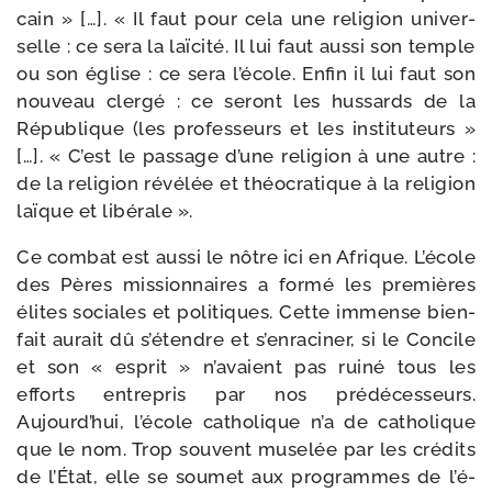
cain » […]. « Il faut pour cela une reli­gion uni­ver­
selle : ce sera la laï­ci­té. Il lui faut aus­si son temple
ou son église : ce sera l’é­cole. Enfin il lui faut son
nou­veau cler­gé : ce seront les hus­sards de la
République (les pro­fes­seurs et les ins­ti­tu­teurs »
[…]. « C’est le pas­sage d’une reli­gion à une autre :
de la reli­gion révé­lée et théo­cra­tique à la reli­gion
laïque et libérale ».
Ce com­bat est aus­si le nôtre ici en Afrique. L’école
des Pères mis­sion­naires a for­mé les pre­mières
élites sociales et poli­tiques. Cette immense bien­
fait aurait dû s’é­tendre et s’en­ra­ci­ner, si le Concile
et son « esprit » n’a­vaient pas rui­né tous les
efforts entre­pris par nos pré­dé­ces­seurs.
Aujourd’hui, l’é­cole catho­lique n’a de catho­lique
que le nom. Trop sou­vent muse­lée par les cré­dits
de l’État, elle se sou­met aux pro­grammes de l’é­