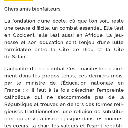
Chers amis bienfaiteurs,
La fon­da­tion d’une école, où que l’on soit, reste
une œuvre dif­fi­cile, un com­bat essen­tiel. Elle l’est
en Occident, elle l’est aus­si en Afrique. La jeu­
nesse et son édu­ca­tion sont l’en­jeu d’une lutte
for­mi­dable entre la Cité de Dieu et la Cité
de Satan.
L’actualité de ce com­bat s’est mani­fes­tée clai­re­
ment dans les pro­pos tenus, ces der­niers mois,
par le ministre de l’Éducation natio­nale en
France : « il faut à la fois déra­ci­ner l’empreinte
catho­lique qui ne s’ac­com­mode pas de la
République et trou­ver, en dehors des formes reli­
gieuses tra­di­tion­nelles, une reli­gion de sub­sti­tu­
tion qui arrive à ins­crire jusque dans les moeurs,
les cœurs, la chair, les valeurs et l’es­prit répu­bli­